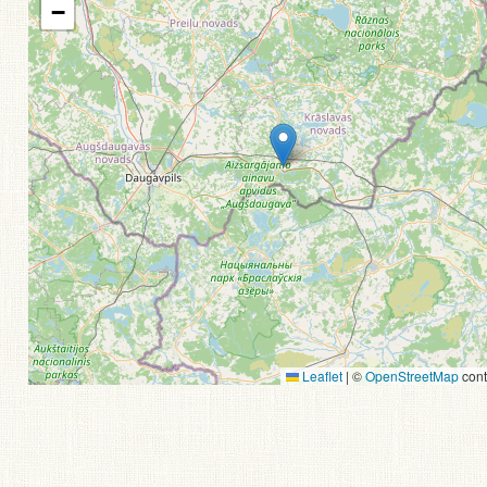
−
Leaflet
|
©
OpenStreetMap
cont