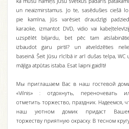
ka mūsu namiņš Jūsu svētkus padarīs patākam
un neaizmirstamus. Jo te, sasēdušies ciešā lo
pie kamīna, Jūs varēsiet draudzīgi padzied
karaoke, izmantot DVD, vidio vai kabeļtelevīzij
uzspēlēt biljardu, bet pēc tam atslabinātie
izbaudot garu pirtiī? un atveldzēties nelie
baseinā. Šeit Jūsu rīcībā ir arī dušas telpa, WC
mājīga atpūtas istaba. Esat laipni gaidīti!
Мы приглашаем Вас в наш гостевой дом
«Vilnis» : отдохнуть, переночевать и
отметить торжество, праздник. Надеемся, ч
наш уютном домик придаст Ваше
торжеству приятную окраску. В тесном кругу