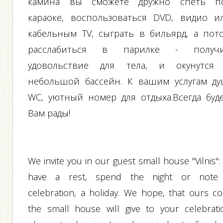
камина вы сможете дружно спеть п
караоке, воспользоваться DVD, видио и
кабельным ТV, сыграть в бильярд, а пот
расслабиться в парилке - получ
удовольствие для тела, и окунутся
небольшой бассейн. К вашим услугам ду
WC, уютный номер для отдыха.Всегда буд
Вам рады!
We invite you in our guest small house "Vilnis":
have a rest, spend the night or note
celebration, a holiday. We hope, that ours co
the small house will give to your celebrati