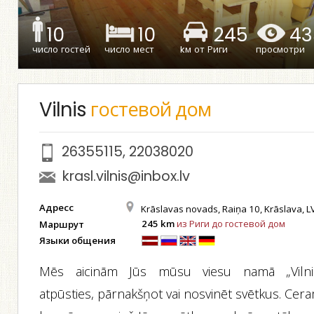
10
10
245
43
число гостей
число мест
kм от Риги
просмотри
Vilnis
гостевой дом
26355115
,
22038020
krasl.vilnis@inbox.lv
Адресс
Krāslavas novads, Raiņa 10, Krāslava, 
245 km
из Риги до гостевой дом
Маршрут
Языки общения
Mēs aicinām Jūs mūsu viesu namā „Vilnis
atpūsties, pārnakšņot vai nosvinēt svētkus. Cer