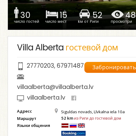
30
15
52
48
число гостей
число мест
kм от Риги
просмотри
Villa Alberta
гостевой дом
27770203
,
67971487
Забронироват
villaalberta@villaalberta.lv
villaalberta.lv
Адресс
Siguldas novads, Līvkalna iela 10a
52 km
из Риги до гостевой дом
Маршрут
Языки общения