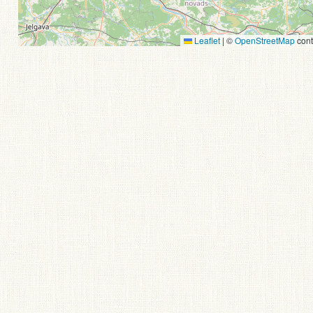
Leaflet
|
©
OpenStreetMap
cont