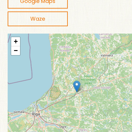
Google Maps
Waze
+
−