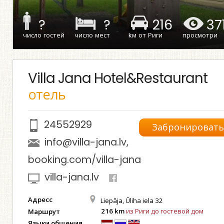
?
?
216
37
число гостей
число мест
kм от Риги
просмотри
Villa Jana Hotel&Restaurant
отель
24552929
Забронироват
info@villa-jana.lv
,
booking.com/villa-jana
villa-jana.lv
Адресс
Liepāja, Ūliha iela 32
216 km
из Риги до гостевой дом
Маршрут
Языки общения