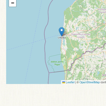
−
Leaflet
|
©
OpenStreetMap
cont