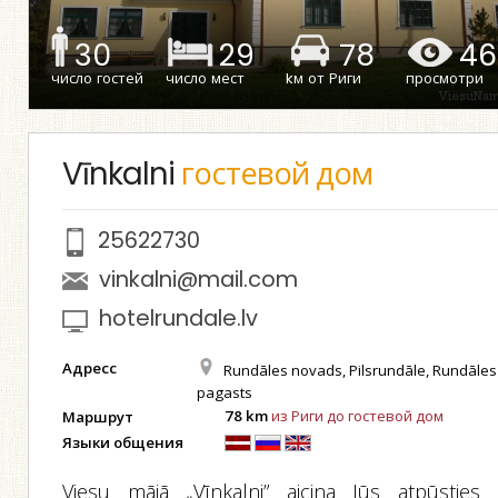
30
29
78
46
число гостей
число мест
kм от Риги
просмотри
Vīnkalni
гостевой дом
25622730
vinkalni@mail.com
hotelrundale.lv
Адресс
Rundāles novads, Pilsrundāle, Rundāles
pagasts
78 km
из Риги до гостевой дом
Маршрут
Языки общения
Viesu mājā „Vīnkalni” aicina Jūs atpūsties 