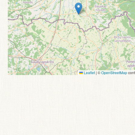
Leaflet
|
©
OpenStreetMap
cont