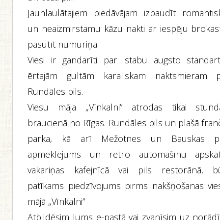
Jaunlaulātajiem piedāvājam izbaudīt romantis
un neaizmirstamu kāzu nakti ar iespēju brokast
pasūtīt numuriņā.
Viesi ir gandarīti par istabu augsto standart
ērtajām gultām karaliskam naktsmieram p
Rundāles pils.
Viesu māja „Vīnkalni” atrodas tikai stund
braucienā no Rīgas. Rundāles pils un plašā fran
parka, kā arī Mežotnes un Bauskas pi
apmeklējums un retro automašīnu apskat
vakariņas kafejnīcā vai pils restorānā, b
patīkams piedzīvojums pirms nakšņošanas vie
mājā „Vīnkalni”
Atbildēsim Jums e-pastā vai zvanīsim uz norādī