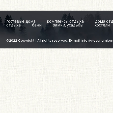
гостевые дома
комплексы отдыха
дома от
отдыха
бани
замки, усадьбы
хостели
©2022 Copyright | All rights reserved. E-mail:
info@viesunamiem.