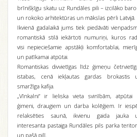
brīnišķīgu skatu uz Rundāles pili – izcilāko bar
un rokoko arhitektūras un mākslas pērli Latvijā.
Ikvienā gadalaikā jums tiek piedāvāti vienpadsm
romantiskā stilā iekārtoti numuriņi, kuros radī
visi nepieciešamie apstākļi komfortablai, mierī
un patīkamai atpūtai.
Romantiskas divvietīgas līdz ģimeņu četrvietīg
istabas, cenā iekļautas gardas brokastis 
smaržīga kafija.
„Vīnkalni” ir lieliska vieta svinībām, atpūtai 
ģimeni, draugiem un darba kolēģiem. Ir iespē
relaksēties saunā, ikvienu gaida jauka 
interesanta pastaiga Rundāles pils parka teritor
un pašā pilī.