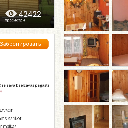
42422
просмотри
Забронировать
Dzelzavā Dzelzavas pagasts
ом
pavadīt
ams sarīkot
ar malkas