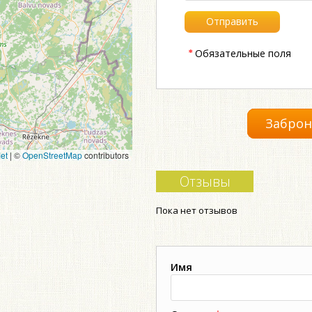
*
Обязательные поля
Заброн
et
|
©
OpenStreetMap
contributors
Отзывы
Пока нет отзывов
Имя