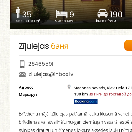
35
9
190
число гостей
число мест
kм от Риги
Zīļulejas
баня
26465591
zilulejas@inbox.lv
Адресс
Madonas novads, Kļavu ielā 17 
190 km
из Риги до гостевой д
Маршрут
Brīvdienu mājā "Zīļulejas"patīkamā lauku klusumā variet 
brīvdienas vai atvaļinājumu-gan ziemā,gan vasarā.Iespēj
svinības draugu un ģimenes lokā,relaksēties lauku pirtī 