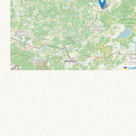
Leafl