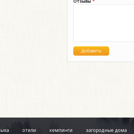
Отзывы
*
дыха
отели
кемпинги
загородные дома