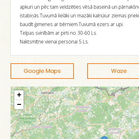
apkuri un pēc tam veldzēties vēsā baseinā un pārnakšn
istabiņās.Tuvumā lielāki un mazāki kalni,kur ziemas priek
baudīt ģimenes ar bērniem.Tuvumā ezers ar upi.
Telpas svinībām ar pirti no 30-60 Ls.
Naktsmītne vienai personai 5 Ls.
Google Maps
Waze
+
−