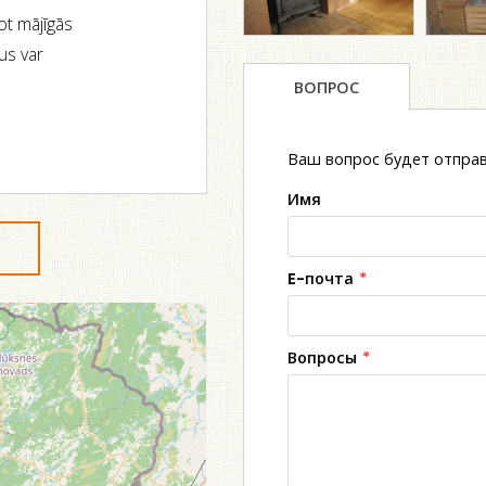
ot mājīgās
us var
ВОПРОС
Ваш вопрос будет отправ
Имя
E-почта
*
Вопросы
*