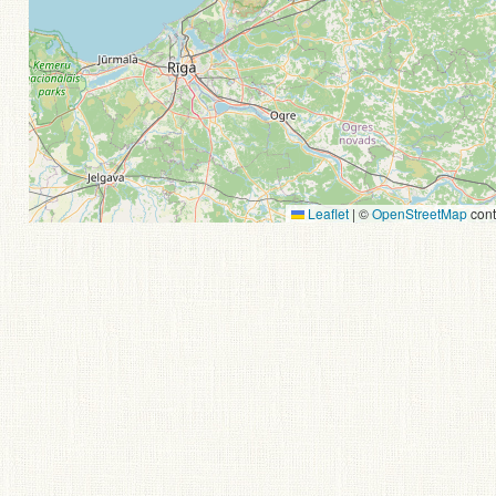
Leaflet
|
©
OpenStreetMap
cont