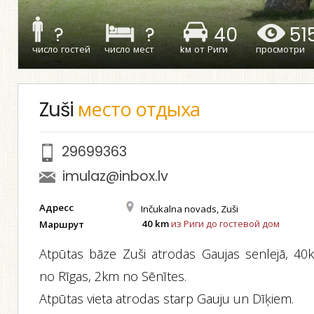
?
?
40
51
число гостей
число мест
kм от Риги
просмотри
Zuši
место отдыха
29699363
imulaz@inbox.lv
Адресс
Inčukalna novads, Zuši
40 km
из Риги до гостевой дом
Маршрут
Atpūtas bāze Zuši atrodas Gaujas senlejā, 40
no Rīgas, 2km no Sēnītes.
Atpūtas vieta atrodas starp Gauju un Dīķiem.