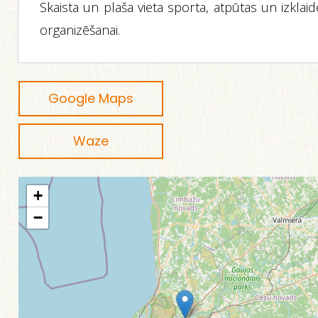
Skaista un plaša vieta sporta, atpūtas un izklai
organizēšanai.
Google Maps
Waze
+
−