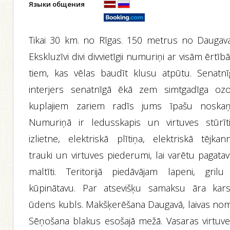
Языки общения
Tikai 30 km. no Rīgas. 150 metrus no Daugava
Ekskluzīvi divi divvietīgii numuriņi ar visām ērtī
tiem, kas vēlas baudīt klusu atpūtu. Senatnī
interjers senatnīgā ēkā zem simtgadīga ozo
kuplajiem zariem radīs jums īpašu noskaņ
Numuriņā ir ledusskapis un virtuves stūrīti
izlietne, elektriskā plītiņa, elektriskā tējkan
trauki un virtuves piederumi, lai varētu pagata
maltīti. Teritorijā piedāvājam lapeni, grilu
kūpinātavu. Par atsevišķu samaksu āra kars
ūdens kubls. Makšķerēšana Daugavā, laivas nom
Sēņošana blakus esošajā mežā. Vasaras virtuve