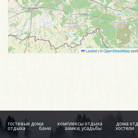
Leaflet
|
©
OpenStreetMap
cont
гостевые дома
комплексы отдыха
дома от
отдыха
бани
замки, усадьбы
хостели