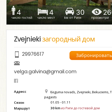
4
4
30
26
число гостей
число мест
kм от Риги
просмотри
Zvejnieki
загородный дом
29976617
Забронироват
velga.galvina@gmail.com
Адресс
Ķeguma novads, Zvejnieki, Bekuciems, 
pagasts
01.05 - 01.11
Сезон
30 km
из Риги до гостевой дом
Маршрут