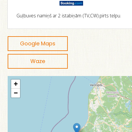
Guļbuves namiņš ar 2 istabiņām (TV,CW).pirts telpu.
Google Maps
Waze
+
−