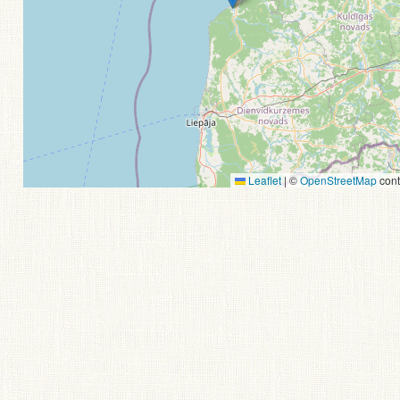
Leaflet
|
©
OpenStreetMap
cont