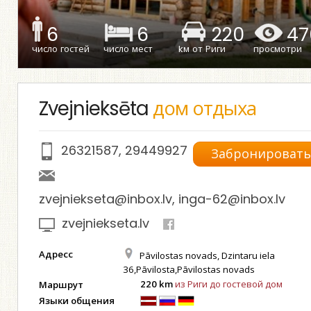
6
6
220
47
число гостей
число мест
kм от Риги
просмотри
Zvejnieksēta
дом отдыха
26321587
,
29449927
Забронироват
zvejniekseta@inbox.lv
,
inga-62@inbox.lv
zvejniekseta.lv
Адресс
Pāvilostas novads, Dzintaru iela
36,Pāvilosta,Pāvilostas novads
220 km
из Риги до гостевой дом
Маршрут
Языки общения