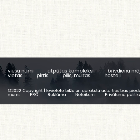
viesu nami
atpūtas kompleksi
brīvdienu mā
vietas
pirtis
pilis, muižas
hosteļi
©2022 Copyright | Ievietoto bilžu un aprakstu autortiesības pied
mums
PRO
Reklāma
Noteikumi
Privātuma politik