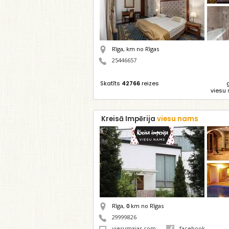
Rīga,
km no Rīgas
25446657
Skatīts
42766
reizes
viesu 
Kreisā Impērija
viesu nams
Rīga,
0
km no Rīgas
29999826
viesumajas.com
facebook