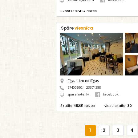
Skatīts
137457
reizes
Spāre
viesnīca
Rīga,
1
km no Rīgas
67400590
;
23374388
sparehotel.lv
facebook
Skatīts
45281
reizes
viesu skaits
30
1
2
3
4