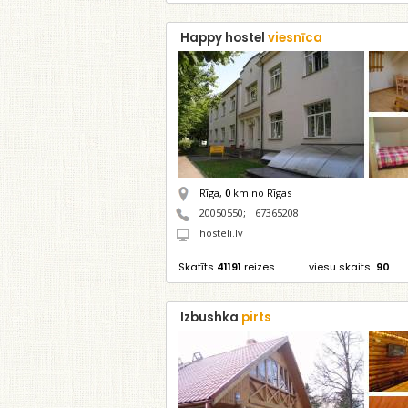
Happy hostel
viesnīca
Rīga,
0
km no Rīgas
20050550
;
67365208
hosteli.lv
Skatīts
41191
reizes
viesu skaits
90
Izbushka
pirts