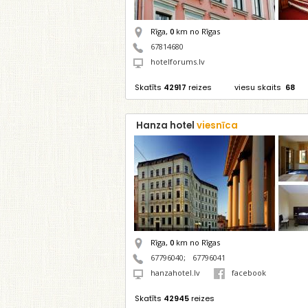
Rīga,
0
km no Rīgas
67814680
hotelforums.lv
Skatīts
42917
reizes
viesu skaits
68
Hanza hotel
viesnīca
Rīga,
0
km no Rīgas
67796040
;
67796041
hanzahotel.lv
facebook
Skatīts
42945
reizes