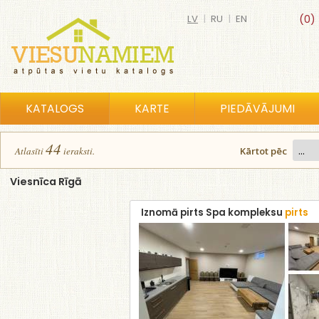
LV
|
RU
|
EN
(0)
KATALOGS
KARTE
PIEDĀVĀJUMI
44
Atlasīt
i
ierakst
i
.
Kārtot pēc
Viesnīca Rīgā
Iznomā pirts Spa kompleksu
pirts