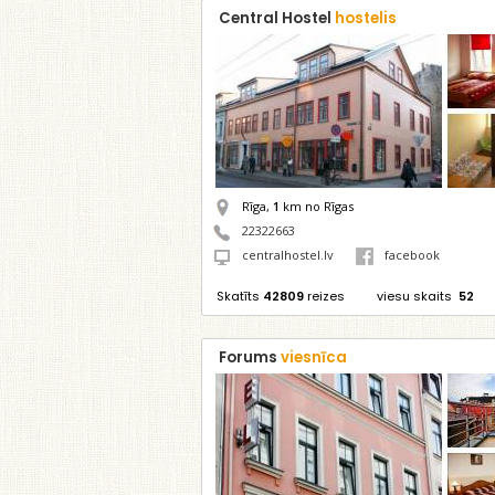
Central Hostel
hostelis
Rīga,
1
km no Rīgas
22322663
centralhostel.lv
facebook
Skatīts
42809
reizes
viesu skaits
52
Forums
viesnīca