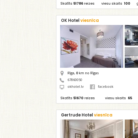
Skatīts
51786
reizes
viesu skaits
100
OK Hotel
viesnīca
Rīga,
0
km no Rīgas
67860050
okhotel.lv
facebook
Skatīts
51670
reizes
viesu skaits
65
Gertrude Hotel
viesnīca