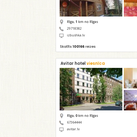
Rīga,
1
km no Rīgas
29718382
izbushka.lv
Skatīts
100166
reizes
Avitar hotel
viesnīca
Rīga,
0
km no Rīgas
67364444
avitar.lv