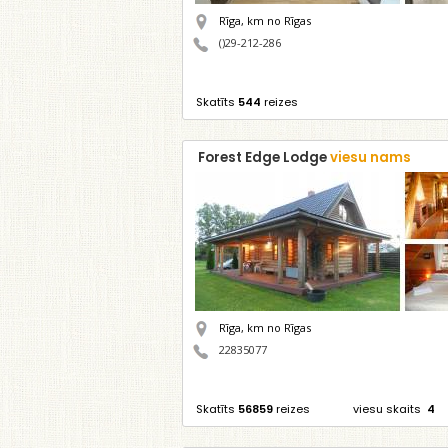
Rīga,
km no Rīgas
()29-212-286
Skatīts
544
reizes
Forest Edge Lodge
viesu nams
Rīga,
km no Rīgas
22835077
Skatīts
56859
reizes
viesu skaits
4