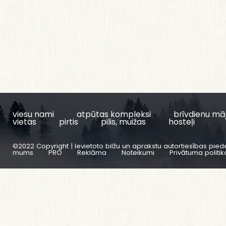
viesu nami
atpūtas kompleksi
brīvdienu mā
vietas
pirtis
pilis, muižas
hosteļi
©2022 Copyright | Ievietoto bilžu un aprakstu autortiesības pied
mums
PRO
Reklāma
Noteikumi
Privātuma politik