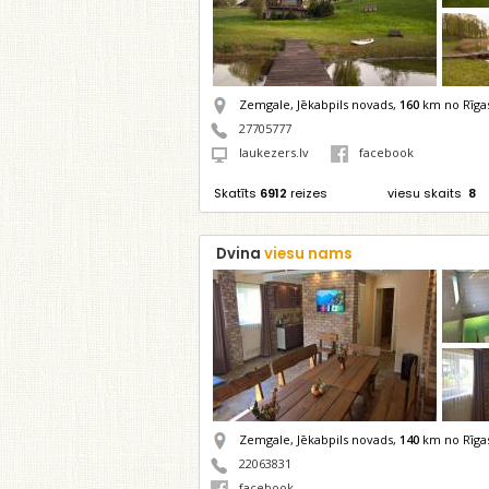
Zemgale, Jēkabpils novads,
160
km no Rīga
27705777
laukezers.lv
facebook
Skatīts
6912
reizes
viesu skaits
8
Dvina
viesu nams
Zemgale, Jēkabpils novads,
140
km no Rīga
22063831
facebook