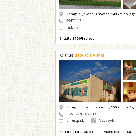
Zemgale, Jēkabpils novads,
140
km no Rīga
29471447
radzi.lv
Skatīts
67905
reizes
Citrus
atpūtas vieta
Zemgale, Jēkabpils novads,
150
km no Rīga
65221737
;
65221979
citrusspa.lv
facebook
Skatīts
48114
reizes
viesu skaits
60