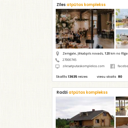
Zīles
atpūtas komplekss
Zemgale, Jēkabpils novads,
120
km no Rīga
27000745
zilesatputaskomplekss.com
faceb
Skatīts
13635
reizes
viesu skaits
80
Radži
atpūtas komplekss