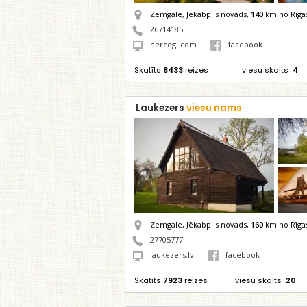
Zemgale, Jēkabpils novads,
140
km no Rīga
26714185
hercogi.com
facebook
Skatīts
8433
reizes
viesu skaits
4
Laukezers
viesu nams
Zemgale, Jēkabpils novads,
160
km no Rīga
27705777
laukezers.lv
facebook
Skatīts
7923
reizes
viesu skaits
20