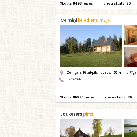
Skatīts
9498
reizes
viesu skaits
20
Celmiņi
brīvdienu māja
Zemgale, Jēkabpils novads,
153
km no Rīga
29124049
Skatīts
65930
reizes
viesu skaits
30
Laukezers
pirts