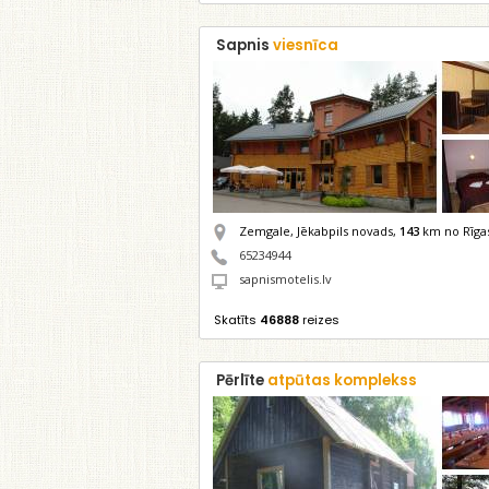
Sapnis
viesnīca
Zemgale, Jēkabpils novads,
143
km no Rīga
65234944
sapnismotelis.lv
Skatīts
46888
reizes
Pērlīte
atpūtas komplekss