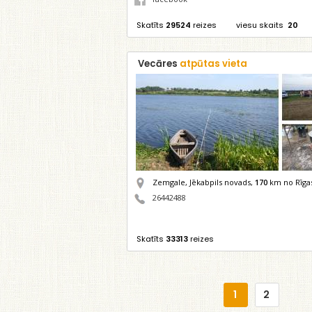
Skatīts
29524
reizes
viesu skaits
20
Vecāres
atpūtas vieta
Zemgale, Jēkabpils novads,
170
km no Rīga
26442488
Skatīts
33313
reizes
1
2