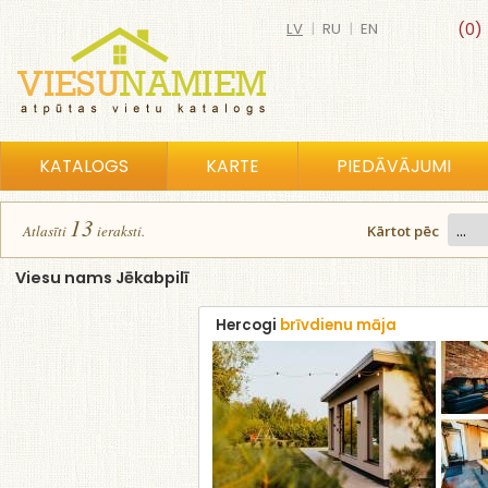
LV
|
RU
|
EN
(0)
KATALOGS
KARTE
PIEDĀVĀJUMI
13
Atlasīt
i
ierakst
i
.
Kārtot pēc
Viesu nams Jēkabpilī
Hercogi
brīvdienu māja