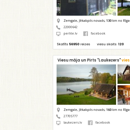
Zemgale, Jēkabpils novads,
130
km no Rīga
22000642
perlite.lv
facebook
Skatīts
56950
reizes
viesu skaits
120
Viesu māja un Pirts "Laukezers"
vie
Zemgale, Jēkabpils novads,
160
km no Rīga
27705777
laukezers.lv
facebook