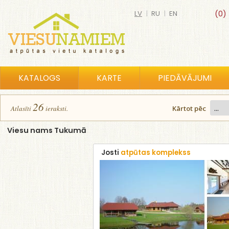
LV
|
RU
|
EN
(0)
KATALOGS
KARTE
PIEDĀVĀJUMI
26
Atlasīt
i
ierakst
i
.
Kārtot pēc
Viesu nams Tukumā
Josti
atpūtas komplekss