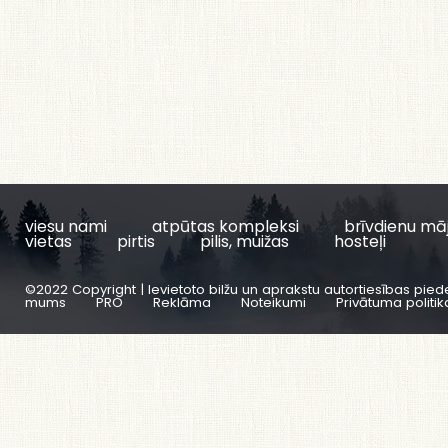
viesu nami
atpūtas kompleksi
brīvdienu mā
vietas
pirtis
pilis, muižas
hosteļi
©2022 Copyright | Ievietoto bilžu un aprakstu autortiesības pied
mums
PRO
Reklāma
Noteikumi
Privātuma politik