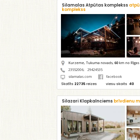
Silamalas Atpūtas komplekss
atpū
komplekss
Kurzeme, Tukuma novads,
60
km no Rīgas
23552006
;
29424535
silamalas.com
facebook
Skatīts
22735
reizes
viesu skaits
40
Silazari Klapkalnciems
brīvdienu 