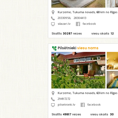
Kurzeme, Tukuma novads,
60
km no Rīgas
20330956
;
28304413
silazari.lv
facebook
Skatīts
30287
reizes
viesu skaits
12
Pilsētnieki
viesu nams
Kurzeme, Tukuma novads,
63
km no Rīgas
29497272
pilsetnieki.lv
facebook
Skatīts
48617
reizes
viesu skaits
30