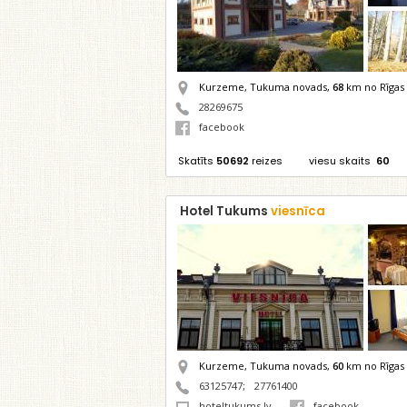
Kurzeme, Tukuma novads,
68
km no Rīgas
28269675
facebook
Skatīts
50692
reizes
viesu skaits
60
Hotel Tukums
viesnīca
Kurzeme, Tukuma novads,
60
km no Rīgas
63125747
;
27761400
hoteltukums.lv
facebook