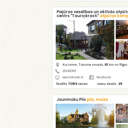
Piejūras veselības un aktīvās atpū
centrs "Tauriņkrasti"
atpūtas komp
Kurzeme, Tukuma novads,
85
km no Rīgas
29243392
taurinkrasti.lv
facebook
Skatīts
72913
reizes
viesu skaits
25
Jaunmoku Pils
pils, muiža