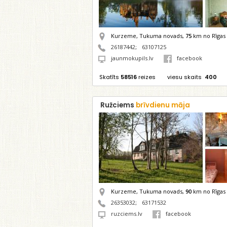
Kurzeme, Tukuma novads,
75
km no Rīgas
26187442
;
63107125
jaunmokupils.lv
facebook
Skatīts
58516
reizes
viesu skaits
400
Ružciems
brīvdienu māja
Kurzeme, Tukuma novads,
90
km no Rīgas
26353032
;
63171532
ruzciems.lv
facebook