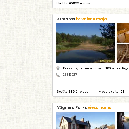
Skatīts
45099
reizes
Atmatas
brīvdienu māja
Kurzeme, Tukuma novads,
100
km no Rīga
28349237
Skatīts
68912
reizes
viesu skaits
25
Vāgnera Parks
viesu nams