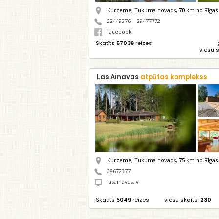
Kurzeme, Tukuma novads,
70
km no Rīgas
22449276
;
29477772
facebook
Skatīts
57039
reizes
viesu 
Las Ainavas
atpūtas komplekss
Kurzeme, Tukuma novads,
75
km no Rīgas
28672377
lasainavas.lv
Skatīts
5049
reizes
viesu skaits
230