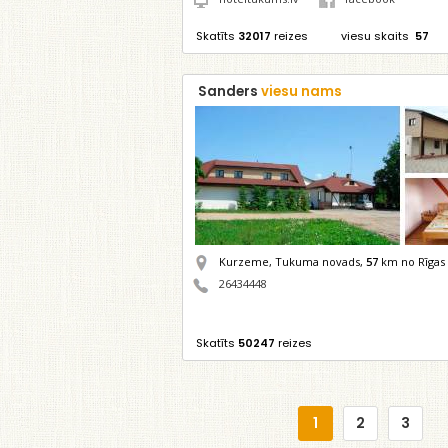
Skatīts
32017
reizes
viesu skaits
57
Sanders
viesu nams
Kurzeme, Tukuma novads,
57
km no Rīgas
26434448
Skatīts
50247
reizes
1
2
3