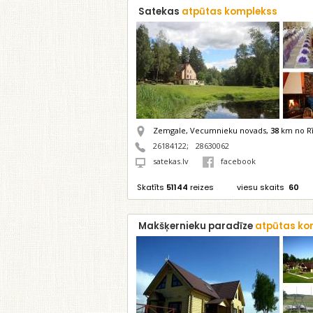
Satekas
atpūtas komplekss
Zemgale, Vecumnieku novads,
38
km no Rī
26184122
;
28630062
satekas.lv
facebook
Skatīts
51144
reizes
viesu skaits
60
Makšķernieku paradīze
atpūtas ko