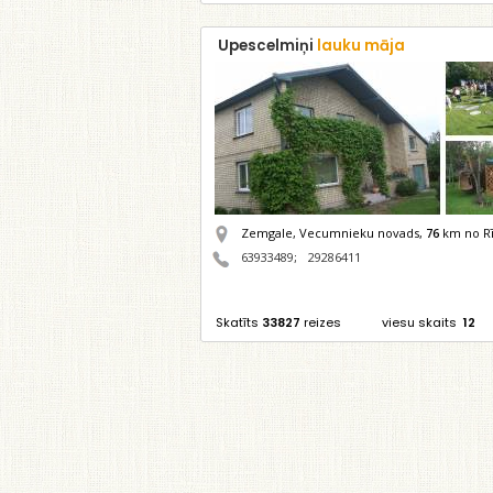
Upescelmiņi
lauku māja
Zemgale, Vecumnieku novads,
76
km no Rī
63933489
;
29286411
Skatīts
33827
reizes
viesu skaits
12