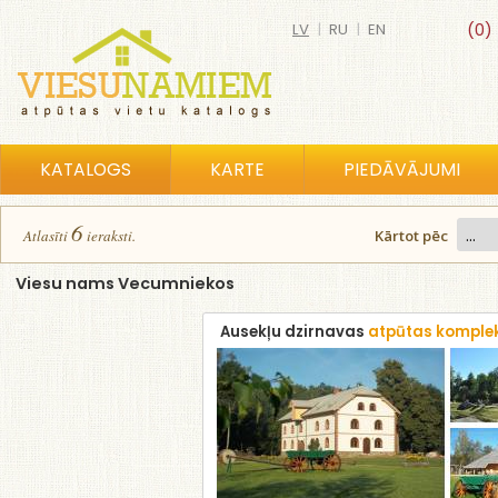
LV
|
RU
|
EN
(0)
KATALOGS
KARTE
PIEDĀVĀJUMI
6
Atlasīt
i
ierakst
i
.
Kārtot pēc
Viesu nams Vecumniekos
Ausekļu dzirnavas
atpūtas komple