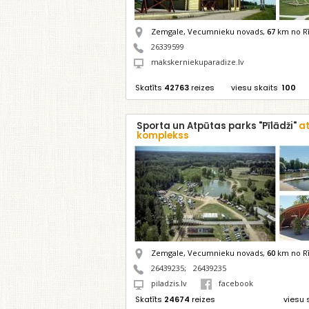
Zemgale, Vecumnieku novads,
67
km no Rī
26339599
makskerniekuparadize.lv
Skatīts
42763
reizes
viesu skaits
100
Sporta un Atpūtas parks "Pīlādži"
a
komplekss
Zemgale, Vecumnieku novads,
60
km no Rī
26439235
;
26439235
piladzis.lv
facebook
Skatīts
24674
reizes
viesu 