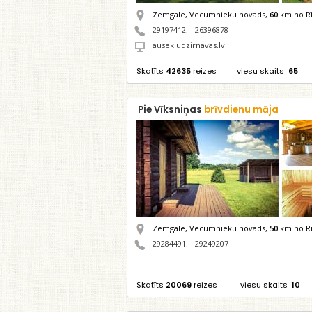
Zemgale, Vecumnieku novads,
60
km no Rī
29197412
;
26396878
ausekludzirnavas.lv
Skatīts
42635
reizes
viesu skaits
65
Pie Vīksniņas
brīvdienu māja
Zemgale, Vecumnieku novads,
50
km no Rī
29284491
;
29249207
Skatīts
20069
reizes
viesu skaits
10