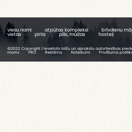
viesu nami
atpūtas kompleksi
brīvdienu mā
vietas
pirtis
pilis, muižas
hosteļi
©2022 Copyright | Ievietoto bilžu un aprakstu autortiesības pied
mums
PRO
Reklāma
Noteikumi
Privātuma politik