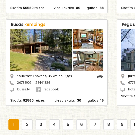
Skatīts
56589
reizes
viesu skaits
80
gultas
38
Skatīts
Bušas
kempings
Pegas
Saulkrastu novads,
35
km no Rīgas
Jūr
26785909
;
26441386
677
busas.lv
facebook
hote
Skatīts
Skatīts
92860
reizes
viesu skaits
30
gultas
16
1
2
3
4
5
6
7
8
9