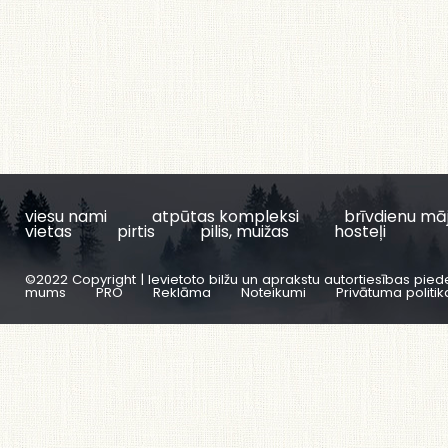
viesu nami
atpūtas kompleksi
brīvdienu mā
vietas
pirtis
pilis, muižas
hosteļi
©2022 Copyright | Ievietoto bilžu un aprakstu autortiesības pied
mums
PRO
Reklāma
Noteikumi
Privātuma politik