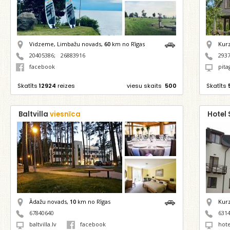
Vidzeme, Limbažu novads,
60
km no Rīgas
Kur
20405386
;
26883916
293
facebook
pitag
Skatīts
12924
reizes
viesu skaits
500
Skatīts
Baltvilla
viesnīca
Hotel
Ādažu novads,
10
km no Rīgas
Kur
67840640
631
baltvilla.lv
facebook
hote