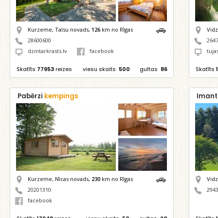
Kurzeme, Talsu novads,
126
km no Rīgas
Vid
28600600
264
dzintarkrasts.lv
facebook
tujas
Skatīts
77953
reizes
viesu skaits
500
gultas
86
Skatīts
Pabērzi
kempings
Iman
Kurzeme, Nīcas novads,
230
km no Rīgas
Vidz
20201310
294
facebook