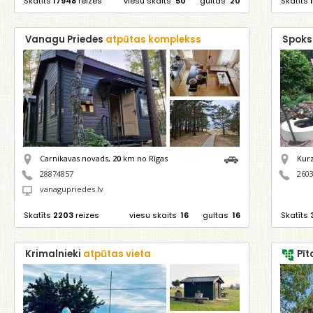
Skatīts
17948
reizes
viesu skaits
50
gultas
20
Skatīts
Vanagu Priedes
atpūtas komplekss
Spok
Carnikavas novads,
20
km no Rīgas
Kur
28874857
260
vanagupriedes.lv
Skatīts
2203
reizes
viesu skaits
16
gultas
16
Skatīts
Krimalnieki
atpūtas vieta
Pīt