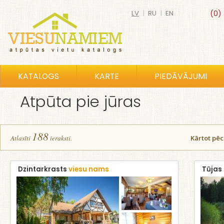
LV
|
RU
|
EN
(0)
KATALOGS
KARTE
PIEDĀVĀJUMI
Atpūta pie jūras
188
Atlasīt
i
ierakst
i
.
Kārtot pē
Dzintarkrasts
viesu nams
Tūjas 