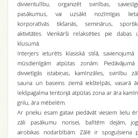
divvientulību, organizēt svinības, saviesīg
pasākumus, vai uzsākt nozīmīgas lieta
korporatīvās tikšanās, seminārus, sportik
aktivitātes. Vienkārši relaksēties pie dabas 
klusumā.
Interjers ieturēts klasiskā stilā, savienojumā 
mūsdienīgām atpūtas zonām. Piedāvājumā
divvietīgās istabiņas, kamīnzāles, svinību zāl
sauna un baseins ziemā iekštelpās, vasarā ār
Iekšpagalma teritorijā atpūtas zona ar āra kamī
grilu, āra mēbelēm.
Ar prieku esam gatavi piedāvāt viesiem lielu ēr
zāli pasākumu norisei, balītēm dejām, joga
airobikas nodarbībām. Zālē ir spoguļsiena p