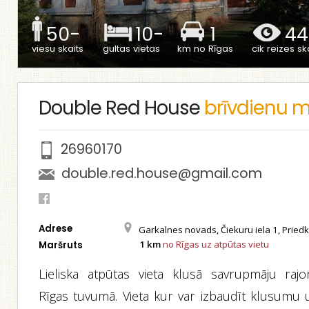
50-
10-
1
44
viesu skaits
gultas vietas
km no Rīgas
cik reizes ska
Double Red House
brīvdienu 
26960170
double.red.house@gmail.com
Adrese
Garkalnes novads, Čiekuru iela 1, Pried
1 km
no Rīgas uz atpūtas vietu
Maršruts
Lieliska atpūtas vieta klusā savrupmāju rajo
Rīgas tuvumā. Vieta kur var izbaudīt klusumu 