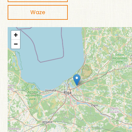
Waze
+
−