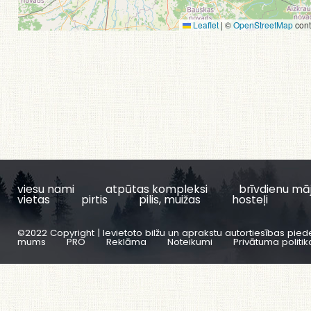
Leaflet
|
©
OpenStreetMap
cont
viesu nami
atpūtas kompleksi
brīvdienu mā
vietas
pirtis
pilis, muižas
hosteļi
©2022 Copyright | Ievietoto bilžu un aprakstu autortiesības pied
mums
PRO
Reklāma
Noteikumi
Privātuma politik