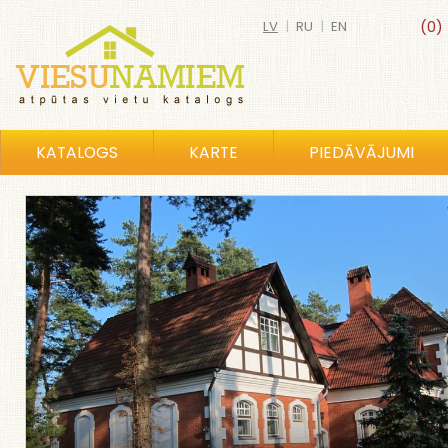
LV
|
RU
|
EN
(0)
KATALOGS
KARTE
PIEDĀVĀJUMI