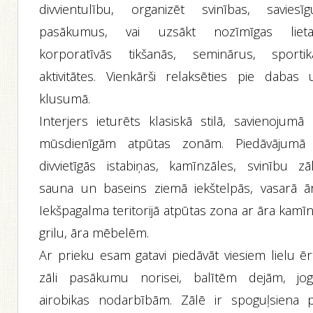
divvientulību, organizēt svinības, saviesīg
pasākumus, vai uzsākt nozīmīgas lieta
korporatīvās tikšanās, seminārus, sportik
aktivitātes. Vienkārši relaksēties pie dabas 
klusumā.
Interjers ieturēts klasiskā stilā, savienojumā 
mūsdienīgām atpūtas zonām. Piedāvājumā
divvietīgās istabiņas, kamīnzāles, svinību zāl
sauna un baseins ziemā iekštelpās, vasarā ār
Iekšpagalma teritorijā atpūtas zona ar āra kamī
grilu, āra mēbelēm.
Ar prieku esam gatavi piedāvāt viesiem lielu ēr
zāli pasākumu norisei, balītēm dejām, joga
airobikas nodarbībām. Zālē ir spoguļsiena p