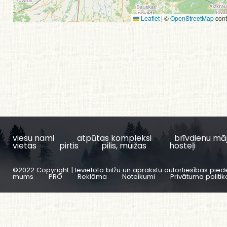
Leaflet
|
©
OpenStreetMap
cont
viesu nami
atpūtas kompleksi
brīvdienu mā
vietas
pirtis
pilis, muižas
hosteļi
©2022 Copyright | Ievietoto bilžu un aprakstu autortiesības pied
mums
PRO
Reklāma
Noteikumi
Privātuma politik