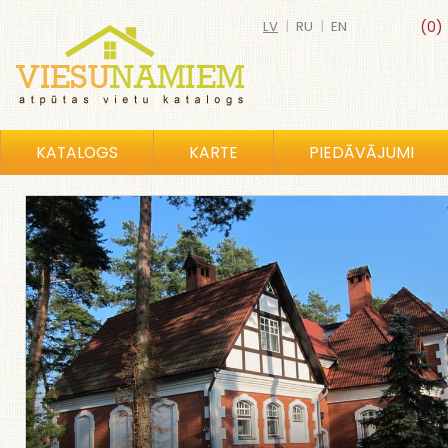
LV
|
RU
|
EN
(0)
KATALOGS
KARTE
PIEDĀVĀJUMI