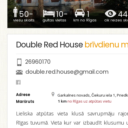
50-
10-
1
44
viesu skaits
gultas vietas
km no Rīgas
cik reizes ska
Double Red House
brīvdienu 
26960170
double.red.house@gmail.com
Adrese
Garkalnes novads, Čiekuru iela 1, Pried
1 km
no Rīgas uz atpūtas vietu
Maršruts
Lieliska atpūtas vieta klusā savrupmāju rajo
Rīgas tuvumā. Vieta kur var izbaudīt klusumu 