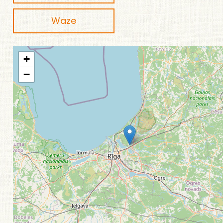
Waze
+
−