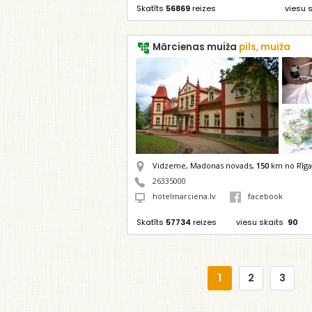
Skatīts
56869
reizes
viesu 
Mārcienas muiža
pils, muiža
Vidzeme, Madonas novads,
150
km no Rīga
26335000
hotelmarciena.lv
facebook
Skatīts
57734
reizes
viesu skaits
90
1
2
3