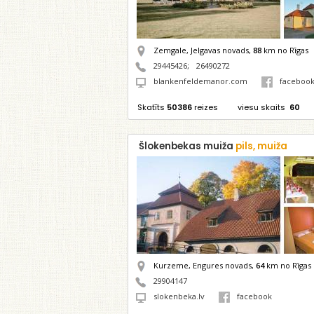
Zemgale, Jelgavas novads,
88
km no Rīgas
29445426
;
26490272
blankenfeldemanor.com
faceboo
Skatīts
50386
reizes
viesu skaits
60
Šlokenbekas muiža
pils, muiža
Kurzeme, Engures novads,
64
km no Rīgas
29904147
slokenbeka.lv
facebook