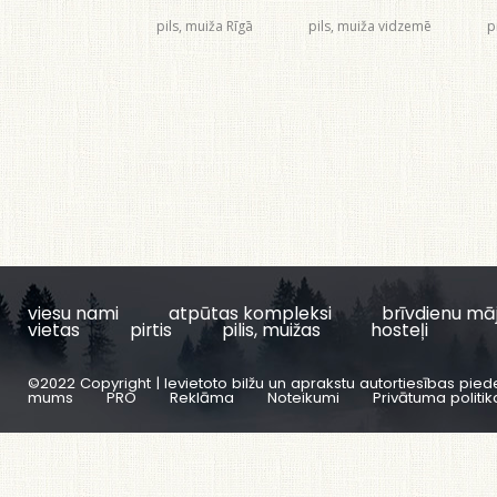
pils, muiža Rīgā
pils, muiža vidzemē
p
viesu nami
atpūtas kompleksi
brīvdienu mā
vietas
pirtis
pilis, muižas
hosteļi
©2022 Copyright | Ievietoto bilžu un aprakstu autortiesības pied
mums
PRO
Reklāma
Noteikumi
Privātuma politik