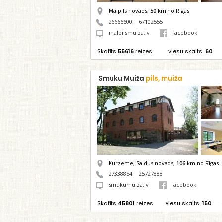
Mālpils novads,
50
km no Rīgas
26666600
;
67102555
malpilsmuiza.lv
facebook
Skatīts
55616
reizes
viesu skaits
60
Smuku Muiža
pils, muiža
Kurzeme, Saldus novads,
106
km no Rīgas
27338854
;
25727888
smukumuiza.lv
facebook
Skatīts
45801
reizes
viesu skaits
150