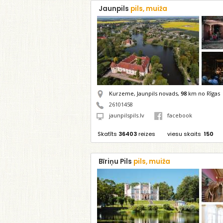
Jaunpils
pils, muiža
Kurzeme, Jaunpils novads,
98
km no Rīgas
26101458
jaunpilspils.lv
facebook
Skatīts
36403
reizes
viesu skaits
150
Bīriņu Pils
pils, muiža