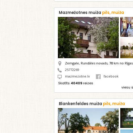
Mazmežotnes muiža
pils, muiža
Zemgale, Rundāles novads,
70
km no Rīgas
25772269
mazmezotne.lv
facebook
Skatīts
40409
reizes
viesu 
Blankenfeldes muiža
pils, muiža