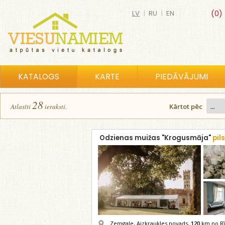
LV
|
RU
|
EN
(0)
KATALOGS
KARTE
PIEDĀVĀJUMI
28
Atlasīt
i
ierakst
i
.
Kārtot pēc
Odzienas muižas "Krogusmāja"
pil
Zemgale, Aizkraukles novads,
120
km no Rī