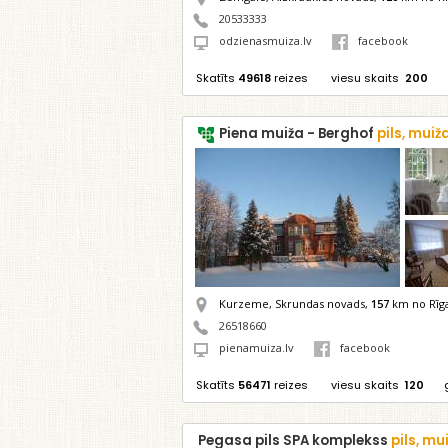
20533333
odzienasmuiza.lv
facebook
Skatīts
49618
reizes
viesu skaits
200
Piena muiža - Berghof
pils, muiž
Kurzeme, Skrundas novads,
157
km no Rīg
26518660
pienamuiza.lv
facebook
Skatīts
56471
reizes
viesu skaits
120
Pegasa pils SPA komplekss
pils, mu