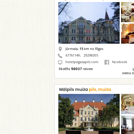
Jūrmala,
15
km no Rīgas
67761149
;
29298305
hotelpegasapils.com
facebook
Skatīts
56027
reizes
viesu 
Mālpils muiža
pils, muiža