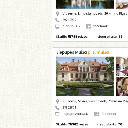
Vidzeme, Limbažu novads,
56
km no Rīgas
29244927
birinupils.lv
facebook
Skatīts
51788
reizes
viesu skaits
66
Liepupes Muiža
pils, muiža
Vidzeme, Salacgrīvas novads,
70
km no Rīg
27802801
liepupesmuiza.lv
facebook
Skatīts
75362
reizes
viesu skaits
70