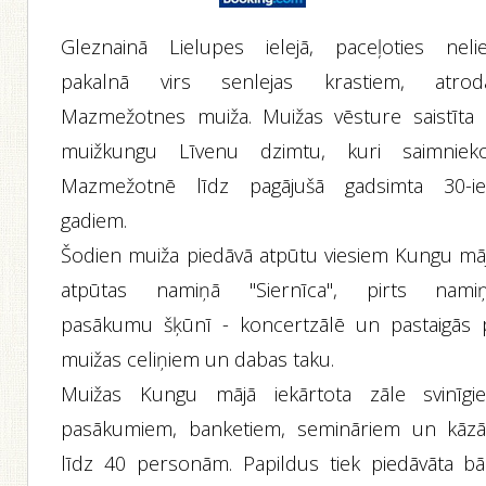
Gleznainā Lielupes ielejā, paceļoties nelie
pakalnā virs senlejas krastiem, atrod
Mazmežotnes muiža. Muižas vēsture saistīta 
muižkungu Līvenu dzimtu, kuri saimnieko
Mazmežotnē līdz pagājušā gadsimta 30-i
gadiem.
Šodien muiža piedāvā atpūtu viesiem Kungu māj
atpūtas namiņā "Siernīca", pirts namiņ
pasākumu šķūnī - koncertzālē un pastaigās 
muižas celiņiem un dabas taku.
Muižas Kungu mājā iekārtota zāle svinīgi
pasākumiem, banketiem, semināriem un kāz
līdz 40 personām. Papildus tiek piedāvāta bā