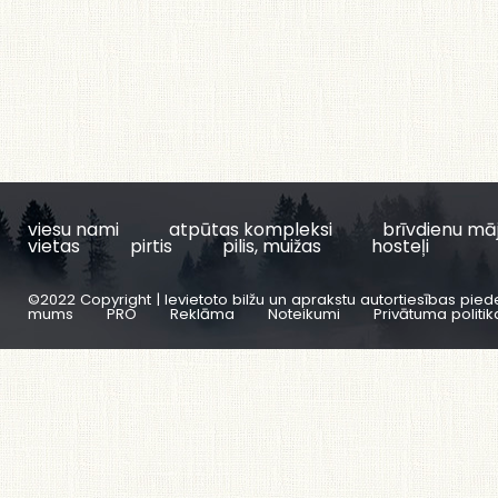
viesu nami
atpūtas kompleksi
brīvdienu mā
vietas
pirtis
pilis, muižas
hosteļi
©2022 Copyright | Ievietoto bilžu un aprakstu autortiesības pied
mums
PRO
Reklāma
Noteikumi
Privātuma politik