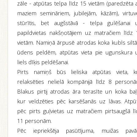
zāle - atpūtas telpa līdz 15 vietām (paredzēta 
maziem semināriem, jubilejām, kāzām), virtuv
stūrītis, bet augšstāvā - telpa gulēšanai 
papildvietas nakšņotājiem uz matračiem līdz 
vietām. Namiņā ārpusē atrodas koka kubls silt
ūdens peldēm, atpūtas vieta pie ugunskura 
liels dīķis peldēšanai.
Pirts namiņš būs lieliska atpūtas vieta, k
relaksēties nelielā kompānijā līdz 8 personā
Blakus pirtij atrodas āra terasīte un koka baļļ
kur veldzēties pēc karsēšanās uz lāvas. Atpūt
pēc pirts guļvietas uz matračiem pirtsaugšā lī
11 personām.
Pēc iepriekšēja pasūtījuma, muižas pavā