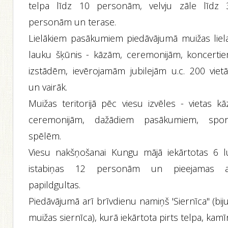
telpa līdz 10 personām, velvju zāle līdz 
personām un terase.
Lielākiem pasākumiem piedāvājumā muižas liela
lauku šķūnis - kāzām, ceremonijām, koncertie
izstādēm, ievērojamām jubilejām u.c. 200 viet
un vairāk.
Muižas teritorijā pēc viesu izvēles - vietas kā
ceremonijām, dažādiem pasākumiem, spor
spēlēm.
Viesu nakšņošanai Kungu mājā iekārtotas 6 l
istabiņas 12 personām un pieejamas a
papildgultas.
Piedāvājumā arī brīvdienu namiņš 'Siernīca" (bij
muižas siernīca), kurā iekārtota pirts telpa, kam