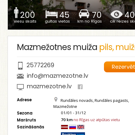
200
45
70
40
viesu skaits
gultas vietas
km no Rīgas
cik reizes ska
Mazmežotnes muiža
pils, mui
25772269
Rezervē
info@mazmezotne.lv
mazmezotne.lv
Adrese
Rundāles novads, Rundāles pagasts,
Mazmežotne
01/01 - 31/12
Sezona
70 km
no Rīgas uz atpūtas vietu
Maršruts
Sazināšanās