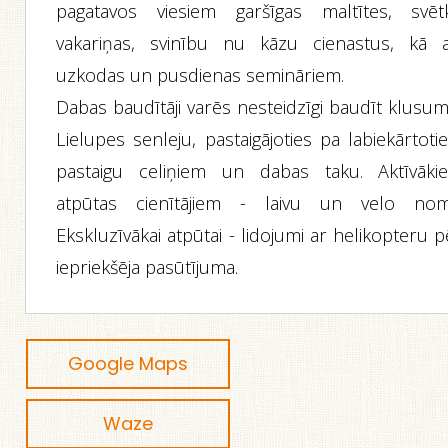
pagatavos viesiem garšīgas maltītes, svēt
vakariņas, svinību nu kāzu cienastus, kā a
uzkodas un pusdienas semināriem.
Dabas baudītāji varēs nesteidzīgi baudīt klusum
Lielupes senleju, pastaigājoties pa labiekārtot
pastaigu celiņiem un dabas taku. Aktīvāki
atpūtas cienītājiem - laivu un velo nom
Ekskluzīvākai atpūtai - lidojumi ar helikopteru 
iepriekšēja pasūtījuma.
Google Maps
Waze