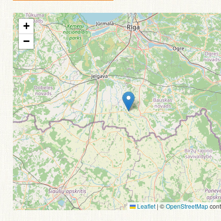
+
−
Leaflet
|
©
OpenStreetMap
cont