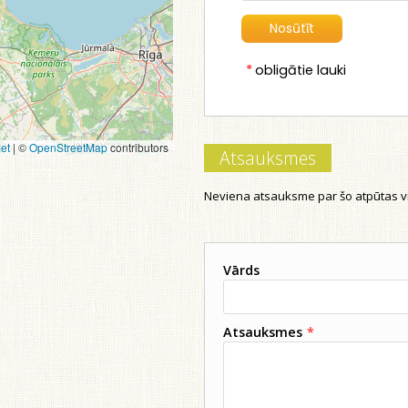
*
obligātie lauki
et
|
©
OpenStreetMap
contributors
Atsauksmes
Neviena atsauksme par šo atpūtas vi
Vārds
Atsauksmes
*