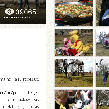
39065
cik reizes skatīts
tu
umā no Talsu robežas).
amā māja celta 19. gs.
 ar caurbrauktuvi, kas
 un klēts. Saglabājušās