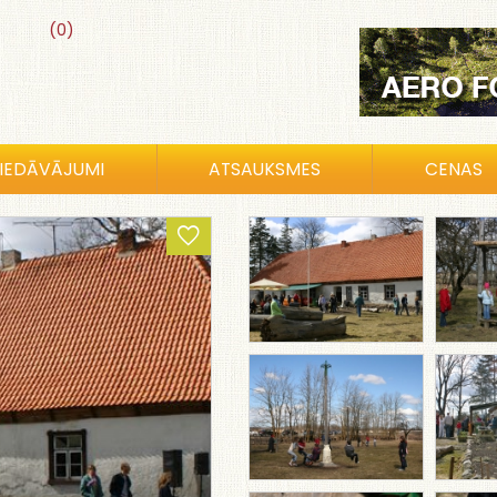
(0)
IEDĀVĀJUMI
ATSAUKSMES
CENAS