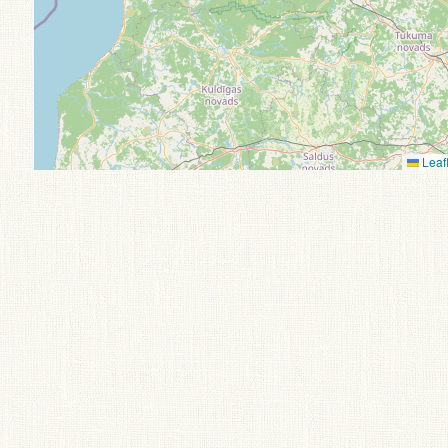
Leafl