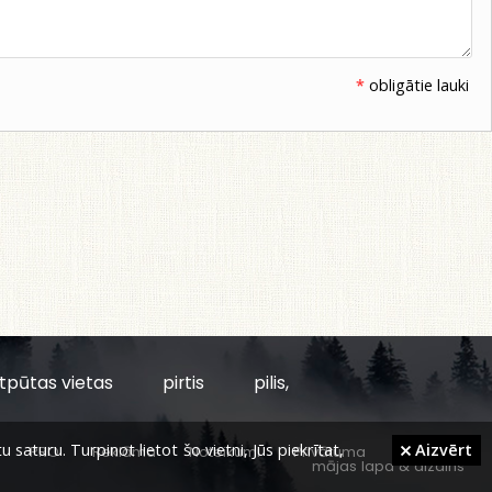
*
obligātie lauki
tpūtas vietas
pirtis
pilis,
aturu. Turpinot lietot šo vietni, Jūs piekrītat,
Aizvērt
PRO
Reklāma
Noteikumi
Privātuma
mājas lapa
&
dizains