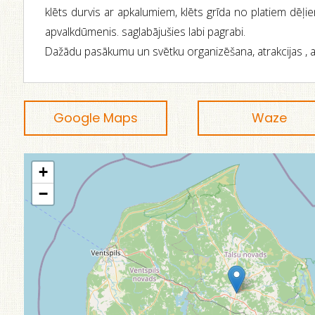
klēts durvis ar apkalumiem, klēts grīda no platiem dēļi
apvalkdūmenis. saglabājušies labi pagrabi.
Dažādu pasākumu un svētku organizēšana, atrakcijas , a
Google Maps
Waze
+
−