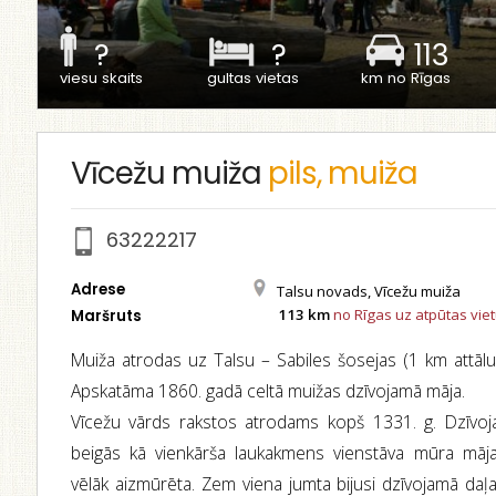
?
?
113
viesu skaits
gultas vietas
km no Rīgas
Vīcežu muiža
pils, muiža
63222217
Adrese
Talsu novads, Vīcežu muiža
113 km
no Rīgas uz atpūtas vie
Maršruts
Muiža atrodas uz Talsu – Sabiles šosejas (1 km attāl
Apskatāma 1860. gadā celtā muižas dzīvojamā māja.
Vīcežu vārds rakstos atrodams kopš 1331. g. Dzīvoj
beigās kā vienkārša laukakmens vienstāva mūra māja
vēlāk aizmūrēta. Zem viena jumta bijusi dzīvojamā daļa