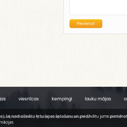
jas
viesnīcas
kempingi
lauku mājas
a
, lai nodrošinātu ērtu lapas lietošanu un piedāvātu jums piemērotu s
er to īpašniekiem. E-pasts:
info@viesunamiem.lv
Par mums
rmācijas