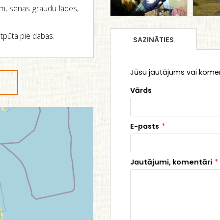
em, senas graudu lādes,
tpūta pie dabas.
SAZINĀTIES
Jūsu jautājums vai koment
Vārds
E-pasts
*
Jautājumi, komentāri
*