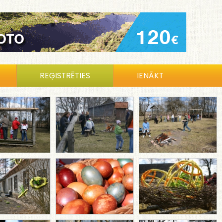
REĢISTRĒTIES
IENĀKT