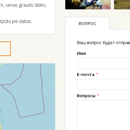
em, senas graudu lādes,
tpūta pie dabas.
ВОПРОС
Ваш вопрос будет отправ
Имя
E-почта
*
Вопросы
*