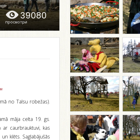
39080
просмотри
ом
umā no Talsu robežas).
amā māja celta 19. gs.
 ar caurbrauktuvi, kas
 un klēts. Saglabājušās