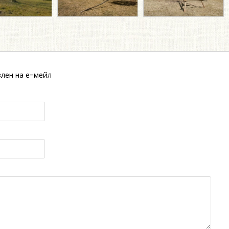
лен на е-мейл