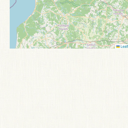
Leafl