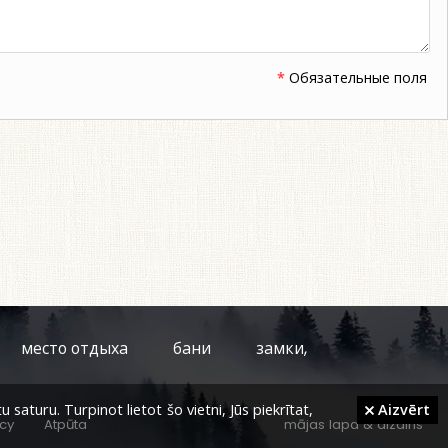
*
Обязательные поля
место отдыха
бани
замки,
aturu. Turpinot lietot šo vietni, Jūs piekrītat,
Aizvērt
icy
Atpūta
mājas lapa
&
dizains