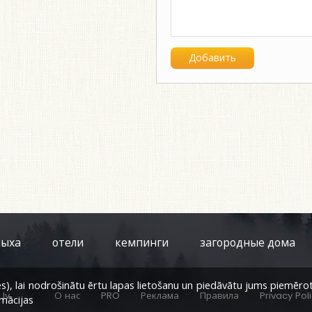
дыха
отели
кемпинги
загородные дома
, lai nodrošinātu ērtu lapas lietošanu un piedāvātu jums piemērotu s
lv
О нас
PRO
Реклама
Правила
Privacy Pol
rmācijas