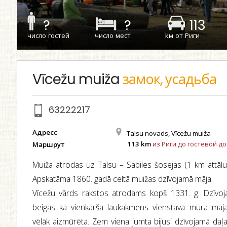
?
?
113
число гостей
число мест
kм от Риги
Vīcežu muiža
замок, усадьба
63222217
Адресс
Talsu novads, Vīcežu muiža
113 km
из Риги до гостевой д
Маршрут
Muiža atrodas uz Talsu – Sabiles šosejas (1 km attāl
Apskatāma 1860. gadā celtā muižas dzīvojamā māja.
Vīcežu vārds rakstos atrodams kopš 1331. g. Dzīvoj
beigās kā vienkārša laukakmens vienstāva mūra māja
vēlāk aizmūrēta. Zem viena jumta bijusi dzīvojamā daļa