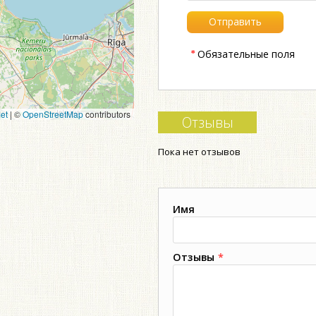
*
Обязательные поля
et
|
©
OpenStreetMap
contributors
Отзывы
Пока нет отзывов
Имя
Отзывы
*