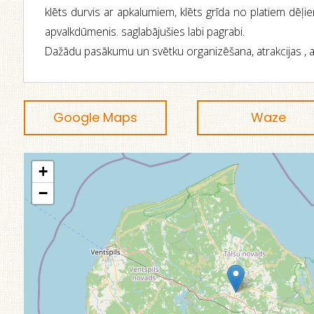
klēts durvis ar apkalumiem, klēts grīda no platiem dēļi
apvalkdūmenis. saglabājušies labi pagrabi.
Dažādu pasākumu un svētku organizēšana, atrakcijas , a
Google Maps
Waze
+
−