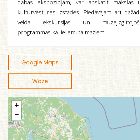
dabas ekspozīcijām, var apskatīt mākslas 
kultūrvēstures izstādes. Piedāvājam arī dažād
veida ekskursijas un muzejizglītojoš
programmas kā lieliem, tā maziem.
Google Maps
Waze
+
−