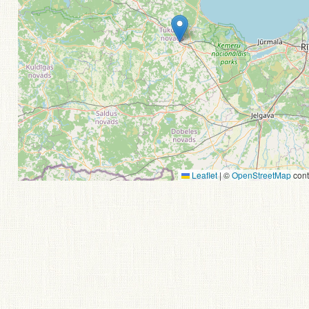
Leaflet
|
©
OpenStreetMap
cont