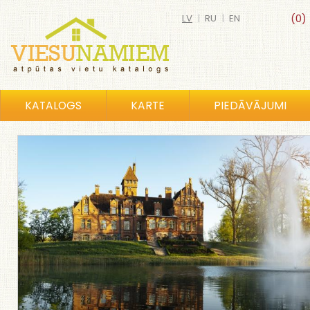
LV
|
RU
|
EN
(0)
KATALOGS
KARTE
PIEDĀVĀJUMI