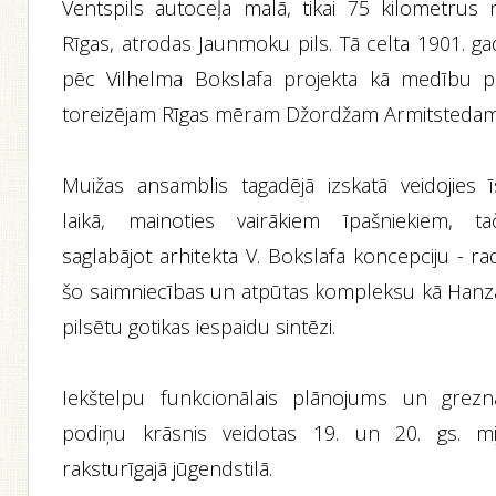
Ventspils autoceļa malā, tikai 75 kilometrus 
Rīgas, atrodas Jaunmoku pils. Tā celta 1901. ga
pēc Vilhelma Bokslafa projekta kā medību pi
toreizējam Rīgas mēram Džordžam Armitstedam
Muižas ansamblis tagadējā izskatā veidojies ī
laikā, mainoties vairākiem īpašniekiem, ta
saglabājot arhitekta V. Bokslafa koncepciju - ra
šo saimniecības un atpūtas kompleksu kā Hanz
pilsētu gotikas iespaidu sintēzi.
Iekštelpu funkcionālais plānojums un grezn
podiņu krāsnis veidotas 19. un 20. gs. mij
raksturīgajā jūgendstilā.