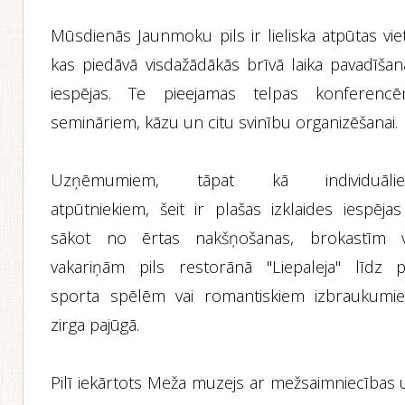
Mūsdienās Jaunmoku pils ir lieliska atpūtas vie
kas piedāvā visdažādākās brīvā laika pavadīšan
iespējas. Te pieejamas telpas konferencē
semināriem, kāzu un citu svinību organizēšanai.
Uzņēmumiem, tāpat kā individuāli
atpūtniekiem, šeit ir plašas izklaides iespējas
sākot no ērtas nakšņošanas, brokastīm v
vakariņām pils restorānā "Liepaleja" līdz p
sporta spēlēm vai romantiskiem izbraukumi
zirga pajūgā.
Pilī iekārtots Meža muzejs ar mežsaimniecības 