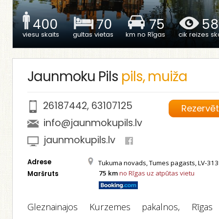
400
70
75
58
viesu skaits
gultas vietas
km no Rīgas
cik reizes ska
Jaunmoku Pils
pils, muiža
26187442
,
63107125
Rezervē
info@jaunmokupils.lv
jaunmokupils.lv
Adrese
Tukuma novads, Tumes pagasts, LV-31
75 km
no Rīgas uz atpūtas vietu
Maršruts
Gleznainajos Kurzemes pakalnos, Rīgas