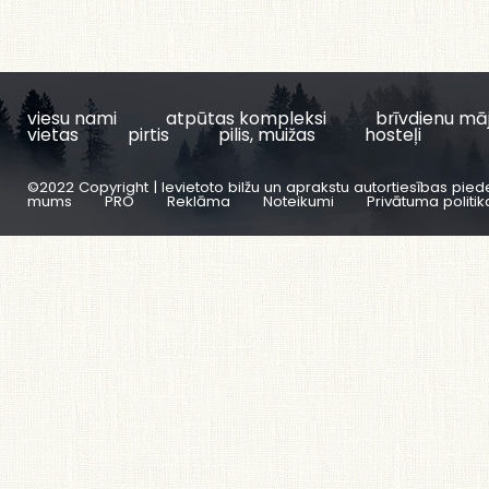
viesu nami
atpūtas kompleksi
brīvdienu mā
vietas
pirtis
pilis, muižas
hosteļi
©2022 Copyright | Ievietoto bilžu un aprakstu autortiesības pied
mums
PRO
Reklāma
Noteikumi
Privātuma politik