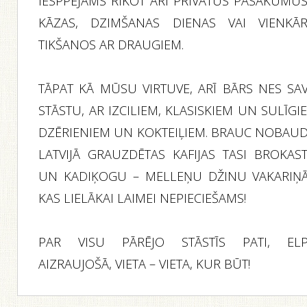
IESPPĒJAMS RĪKOT ARĪ PRIVĀTUS PASĀKUMUS
KĀZAS, DZIMŠANAS DIENAS VAI VIENKĀR
TIKŠANOS AR DRAUGIEM.
TĀPAT KĀ MŪSU VIRTUVE, ARĪ BĀRS NES SA
STĀSTU, AR IZCILIEM, KLASISKIEM UN SULĪGI
DZĒRIENIEM UN KOKTEIĻIEM. BRAUC NOBAUD
LATVIJĀ GRAUZDĒTAS KAFIJAS TASI BROKAST
UN KADIĶOGU – MELLEŅU DŽINU VAKARIŅĀ
KAS LIELĀKAI LAIMEI NEPIECIEŠAMS!
PAR VISU PĀRĒJO STĀSTĪS PATI, EL
AIZRAUJOŠĀ, VIETA – VIETA, KUR BŪT!