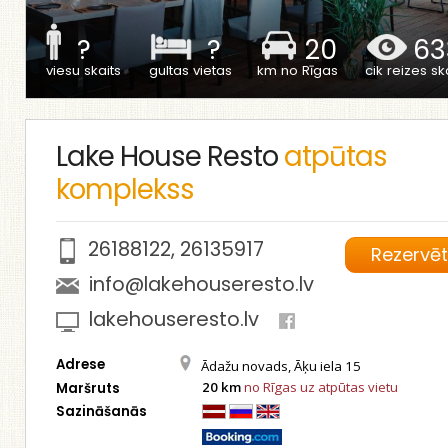
?
?
20
63
viesu skaits
gultas vietas
km no Rīgas
cik reizes ska
Lake House Resto
atpūtas
komplekss
26188122
,
26135917
Rezervē
info@lakehouseresto.lv
lakehouseresto.lv
Adrese
Ādažu novads, Āķu iela 15
20 km
no Rīgas uz atpūtas vietu
Maršruts
Sazināšanās