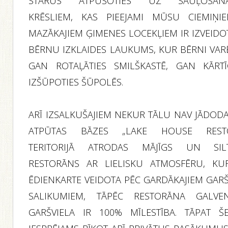
STARUS ATPŪŠOTIES UZ SAUĻOŠAN
KRĒSLIEM, KAS PIEEJAMI MŪSU CIEMIŅIE
MAZĀKAJIEM ĢIMENES LOCEKĻIEM IR IZVEIDO
BĒRNU IZKLAIDES LAUKUMS, KUR BĒRNI VAR
GAN ROTAĻĀTIES SMILŠKASTĒ, GAN KĀRTĪ
IZŠŪPOTIES ŠŪPOLĒS.
ARĪ IZSALKUŠAJIEM NEKUR TĀLU NAV JĀDODA
ATPŪTAS BĀZES „LAKE HOUSE REST
TERITORIJĀ ATRODAS MĀJĪGS UN SIL
RESTORĀNS AR LIELISKU ATMOSFĒRU, KU
ĒDIENKARTE VEIDOTA PĒC GARDĀKAJIEM GAR
SALIKUMIEM, TĀPĒC RESTORĀNA GALVE
GARŠVIELA IR 100% MĪLESTĪBA. TĀPAT ŠE