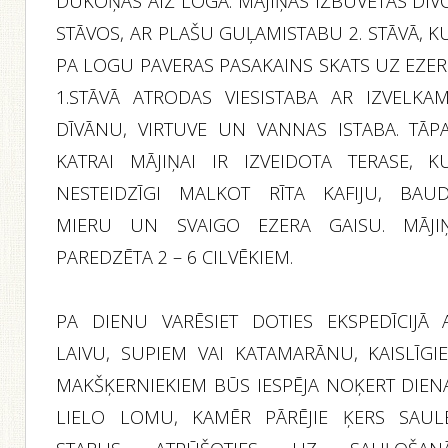
DŪKOŅAS AIZ LOGA. MĀJIŅAS IZBŪVĒTAS DIV
STĀVOS, AR PLAŠU GUĻAMISTABU 2. STĀVĀ, K
PA LOGU PAVERAS PASAKAINS SKATS UZ EZER
1.STĀVĀ ATRODAS VIESISTABA AR IZVELKA
DĪVĀNU, VIRTUVE UN VANNAS ISTABA. TĀPA
KATRAI MĀJIŅAI IR IZVEIDOTA TERASE, K
NESTEIDZĪGI MALKOT RĪTA KAFIJU, BAUD
MIERU UN SVAIGO EZERA GAISU. MĀJI
PAREDZĒTA 2 – 6 CILVĒKIEM.
PA DIENU VARĒSIET DOTIES EKSPEDĪCIJĀ 
LAIVU, SUPIEM VAI KATAMARĀNU, KAISLĪGI
MAKŠĶERNIEKIEM BŪS IESPĒJA NOĶERT DIEN
LIELO LOMU, KAMĒR PĀRĒJIE ĶERS SAUL