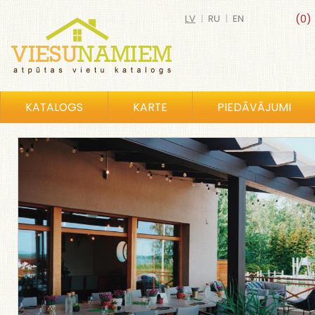
LV
|
RU
|
EN
(0)
KATALOGS
KARTE
PIEDĀVĀJUMI