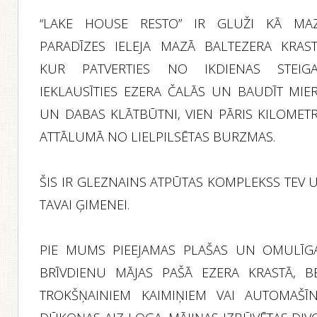
“LAKE HOUSE RESTO” IR GLUŽI KĀ MA
PARADĪZES IELEJA MAZĀ BALTEZERA KRAST
KUR PATVERTIES NO IKDIENAS STEIGA
IEKLAUSĪTIES EZERA ČALĀS UN BAUDĪT MIE
UN DABAS KLĀTBŪTNI, VIEN PĀRIS KILOMET
ATTĀLUMĀ NO LIELPILSĒTAS BURZMAS.
ŠIS IR GLEZNAINS ATPŪTAS KOMPLEKSS TEV 
TAVAI ĢIMENEI.
PIE MUMS PIEEJAMAS PLAŠAS UN OMULĪG
BRĪVDIENU MĀJAS PAŠĀ EZERA KRASTĀ, B
TROKŠŅAINIEM KAIMIŅIEM VAI AUTOMAŠĪ