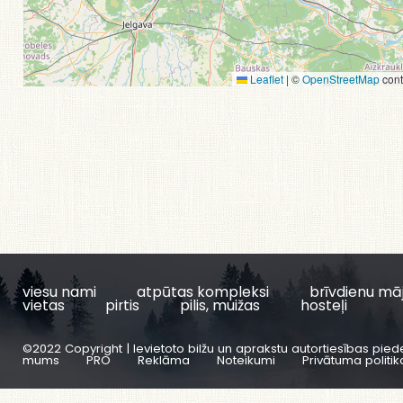
Leaflet
|
©
OpenStreetMap
cont
viesu nami
atpūtas kompleksi
brīvdienu mā
vietas
pirtis
pilis, muižas
hosteļi
©2022 Copyright | Ievietoto bilžu un aprakstu autortiesības pied
mums
PRO
Reklāma
Noteikumi
Privātuma politik