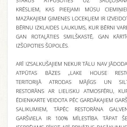
STARUS ATPŪŠOTIES UZ SAUĻOŠAN
KRĒSLIEM, KAS PIEEJAMI MŪSU CIEMIŅIE
MAZĀKAJIEM ĢIMENES LOCEKĻIEM IR IZVEIDO
BĒRNU IZKLAIDES LAUKUMS, KUR BĒRNI VAR
GAN ROTAĻĀTIES SMILŠKASTĒ, GAN KĀRTĪ
IZŠŪPOTIES ŠŪPOLĒS.
ARĪ IZSALKUŠAJIEM NEKUR TĀLU NAV JĀDODA
ATPŪTAS BĀZES „LAKE HOUSE REST
TERITORIJĀ ATRODAS MĀJĪGS UN SIL
RESTORĀNS AR LIELISKU ATMOSFĒRU, KU
ĒDIENKARTE VEIDOTA PĒC GARDĀKAJIEM GAR
SALIKUMIEM, TĀPĒC RESTORĀNA GALVE
GARŠVIELA IR 100% MĪLESTĪBA. TĀPAT ŠE