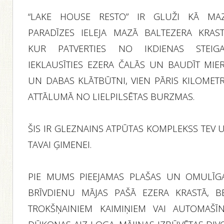
“LAKE HOUSE RESTO” IR GLUŽI KĀ MA
PARADĪZES IELEJA MAZĀ BALTEZERA KRAST
KUR PATVERTIES NO IKDIENAS STEIGA
IEKLAUSĪTIES EZERA ČALĀS UN BAUDĪT MIE
UN DABAS KLĀTBŪTNI, VIEN PĀRIS KILOMET
ATTĀLUMĀ NO LIELPILSĒTAS BURZMAS.
ŠIS IR GLEZNAINS ATPŪTAS KOMPLEKSS TEV 
TAVAI ĢIMENEI.
PIE MUMS PIEEJAMAS PLAŠAS UN OMULĪG
BRĪVDIENU MĀJAS PAŠĀ EZERA KRASTĀ, B
TROKŠŅAINIEM KAIMIŅIEM VAI AUTOMAŠĪ