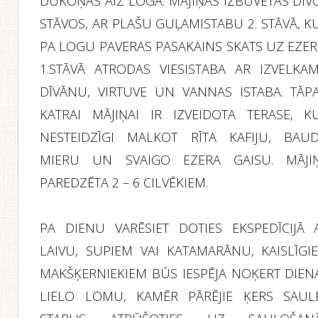
DŪKOŅAS AIZ LOGA. MĀJIŅAS IZBŪVĒTAS DIV
STĀVOS, AR PLAŠU GUĻAMISTABU 2. STĀVĀ, K
PA LOGU PAVERAS PASAKAINS SKATS UZ EZER
1.STĀVĀ ATRODAS VIESISTABA AR IZVELKA
DĪVĀNU, VIRTUVE UN VANNAS ISTABA. TĀPA
KATRAI MĀJIŅAI IR IZVEIDOTA TERASE, K
NESTEIDZĪGI MALKOT RĪTA KAFIJU, BAUD
MIERU UN SVAIGO EZERA GAISU. MĀJI
PAREDZĒTA 2 – 6 CILVĒKIEM.
PA DIENU VARĒSIET DOTIES EKSPEDĪCIJĀ 
LAIVU, SUPIEM VAI KATAMARĀNU, KAISLĪGI
MAKŠĶERNIEKIEM BŪS IESPĒJA NOĶERT DIEN
LIELO LOMU, KAMĒR PĀRĒJIE ĶERS SAUL