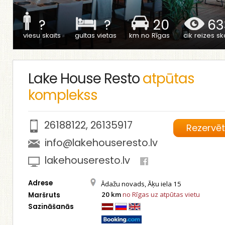
?
?
20
63
viesu skaits
gultas vietas
km no Rīgas
cik reizes ska
Lake House Resto
atpūtas
komplekss
26188122
,
26135917
Rezervē
info@lakehouseresto.lv
lakehouseresto.lv
Adrese
Ādažu novads, Āķu iela 15
20 km
no Rīgas uz atpūtas vietu
Maršruts
Sazināšanās