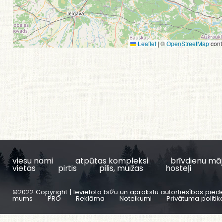
Leaflet
|
©
OpenStreetMap
cont
viesu nami
atpūtas kompleksi
brīvdienu mā
vietas
pirtis
pilis, muižas
hosteļi
©2022 Copyright | Ievietoto bilžu un aprakstu autortiesības pied
mums
PRO
Reklāma
Noteikumi
Privātuma politik