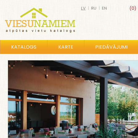
LV
|
RU
|
EN
(0)
KATALOGS
KARTE
PIEDĀVĀJUMI