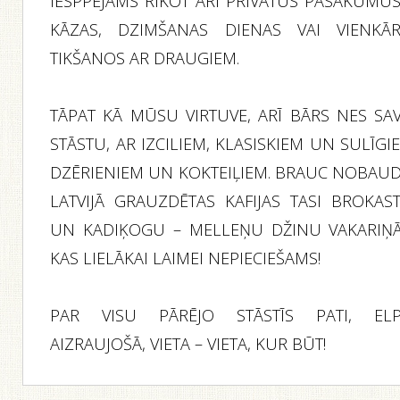
IESPPĒJAMS RĪKOT ARĪ PRIVĀTUS PASĀKUMUS
KĀZAS, DZIMŠANAS DIENAS VAI VIENKĀR
TIKŠANOS AR DRAUGIEM.
TĀPAT KĀ MŪSU VIRTUVE, ARĪ BĀRS NES SA
STĀSTU, AR IZCILIEM, KLASISKIEM UN SULĪGI
DZĒRIENIEM UN KOKTEIĻIEM. BRAUC NOBAUD
LATVIJĀ GRAUZDĒTAS KAFIJAS TASI BROKAST
UN KADIĶOGU – MELLEŅU DŽINU VAKARIŅĀ
KAS LIELĀKAI LAIMEI NEPIECIEŠAMS!
PAR VISU PĀRĒJO STĀSTĪS PATI, EL
AIZRAUJOŠĀ, VIETA – VIETA, KUR BŪT!