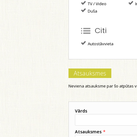
TV / Video
I
Duša
Citi
Autostāvvieta
Atsauksmes
Neviena atsauksme par šo atpūtas vi
Vārds
Atsauksmes
*