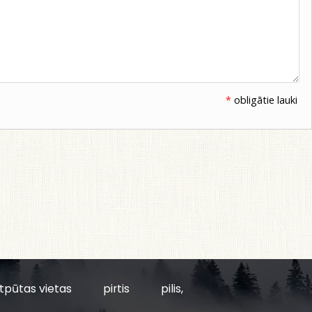
*
obligātie lauki
tpūtas vietas
pirtis
pilis,