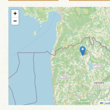
+
−
Leafl