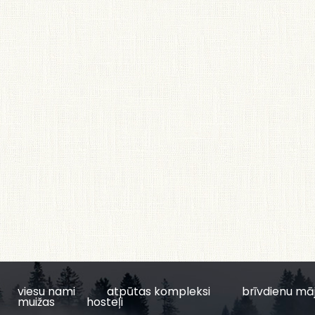
viesu nami
atpūtas kompleksi
brīvdienu mā
muižas
hosteļi