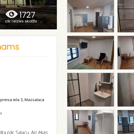
1727
cik reizes skatīts
 nams
reisa iela 3, Mazsalaca
tu
lta pār Salacu. Aiz ēkas