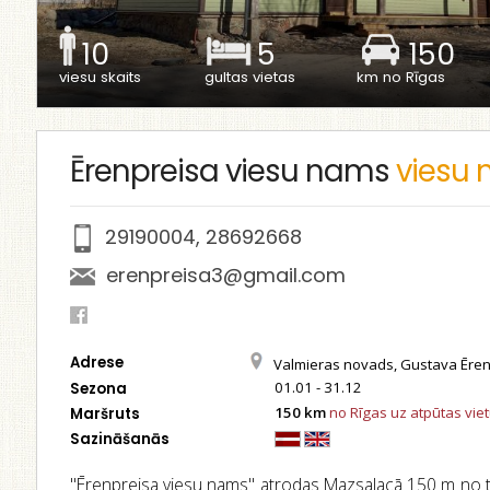
10
5
150
viesu skaits
gultas vietas
km no Rīgas
Ērenpreisa viesu nams
viesu
29190004
,
28692668
erenpreisa3@gmail.com
Adrese
Valmieras novads, Gustava Ērenp
01.01 - 31.12
Sezona
150 km
no Rīgas uz atpūtas vie
Maršruts
Sazināšanās
''Ērenpreisa viesu nams'' atrodas Mazsalacā 150 m no ti