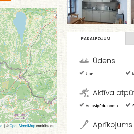
PAKALPOJUMI
Ūdens
Upe
M
Aktīva atpū
Velosipēdu noma
S
Aprīkojums
et
|
©
OpenStreetMap
contributors