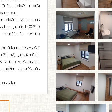
šīnām. Telpās ir brīvi
r ēdamzonu.
ām telpām - viesistabas
stabas gulta ir 140X200
 Uzturēšanās laiks no
, kurā katrai ir savs WC
ra 20 m2) gultu izmēri ir
, ja nepieciešams var
usaudzim. Uzturēšanās
abas taka.