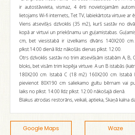
ir autostāvvieta, vismaz, 4 ērti novietojamām automa
lietojams Wi-fi internets, Tet TV, labiekārtota virtuve a
Viens atsevišķs dzīvoklis (35 m2), kurš sastāv no div
kopā ar virtuvi un priekšnamu un guļamistabas. Guļami
cm, bet viesistabā ir izvelkams dīvāns 140X200 cm.
plkst.14:00 dienā līdz nākošās dienas plkst. 12:00.
Otrs dzīvoklis sastāv no trim atsevišķām istabām A, B, C
bloks, bet visām trim kopēja virtuve. A un B istabās (kat
180X200 cm. Istabā C (18 m2) 160X200 cm. Istabā B
pievienot 80X190 cm saliekamo gultu bērnam vai p
laiks no plkst. 14:00 līdz plkst. 12:00 nākošajā dienā.
Blakus atrodas restorāns, veikali, aptieka, Skaņā kalna d
Google Maps
Waze