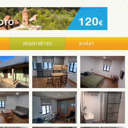
REĢISTRĒTIES
IENĀKT