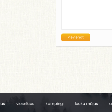
jas
viesnīcas
kempingi
lauku mājas
a