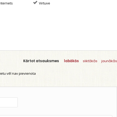
nternets
Virtuve
Kārtot atsauksmes
labākās
sliktākās
jaunākās
etu vēl nav pievienota