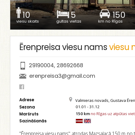
10
5
150
viesu skaits
gultas vietas
km no Rīgas
Ērenpreisa viesu nams
viesu
29190004
,
28692668
erenpreisa3@gmail.com
Adrese
Valmieras novads, Gustava Ērenp
01.01 - 31.12
Sezona
150 km
no Rīgas uz atpūtas vie
Maršruts
Sazināšanās
''Ērenpreisa viesu nams'' atrodas Mazsalacā 150 m no ti