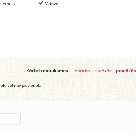
nternets
Virtuve
Kārtot atsauksmes
labākās
sliktākās
jaunākās
etu vēl nav pievienota