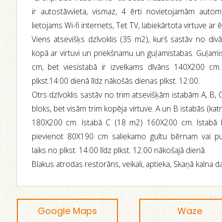
ir autostāvvieta, vismaz, 4 ērti novietojamām automa
lietojams Wi-fi internets, Tet TV, labiekārtota virtuve a
Viens atsevišķs dzīvoklis (35 m2), kurš sastāv no div
kopā ar virtuvi un priekšnamu un guļamistabas. Guļami
cm, bet viesistabā ir izvelkams dīvāns 140X200 cm.
plkst.14:00 dienā līdz nākošās dienas plkst. 12:00.
Otrs dzīvoklis sastāv no trim atsevišķām istabām A, B, C
bloks, bet visām trim kopēja virtuve. A un B istabās (kat
180X200 cm. Istabā C (18 m2) 160X200 cm. Istabā B
pievienot 80X190 cm saliekamo gultu bērnam vai p
laiks no plkst. 14:00 līdz plkst. 12:00 nākošajā dienā.
Blakus atrodas restorāns, veikali, aptieka, Skaņā kalna d
Google Maps
Waze