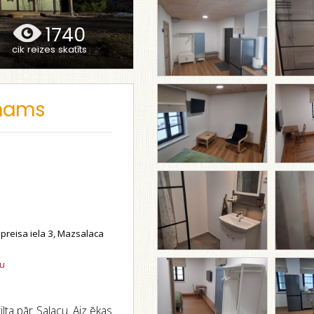
1740
cik reizes skatīts
 nams
reisa iela 3, Mazsalaca
tu
lta pār Salacu. Aiz ēkas