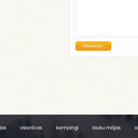
jas
viesnīcas
kempingi
lauku mājas
a