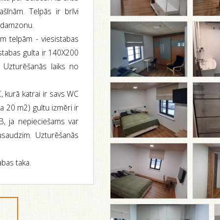
šīnām. Telpās ir brīvi
r ēdamzonu.
ām telpām - viesistabas
stabas gulta ir 140X200
 Uzturēšanās laiks no
, kurā katrai ir savs WC
ra 20 m2) gultu izmēri ir
, ja nepieciešams var
usaudzim. Uzturēšanās
abas taka.