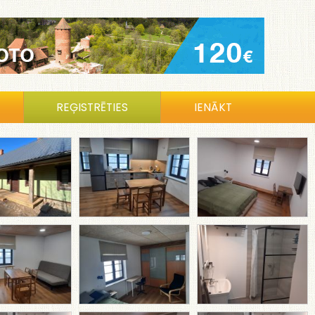
REĢISTRĒTIES
IENĀKT