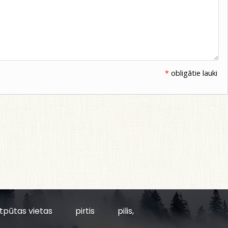
*
obligātie lauki
tpūtas vietas
pirtis
pilis,