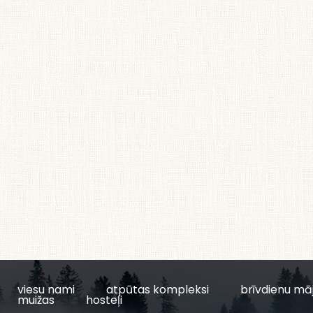
viesu nami
atpūtas kompleksi
brīvdienu mā
muižas
hosteļi