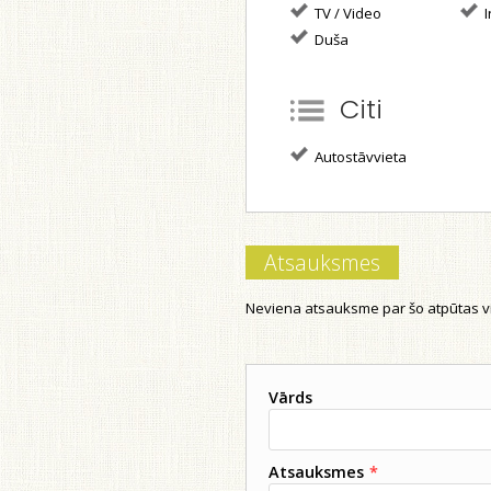
TV / Video
I
Duša
Citi
Autostāvvieta
Atsauksmes
Neviena atsauksme par šo atpūtas vi
Vārds
Atsauksmes
*