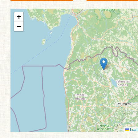
+
−
Leafl