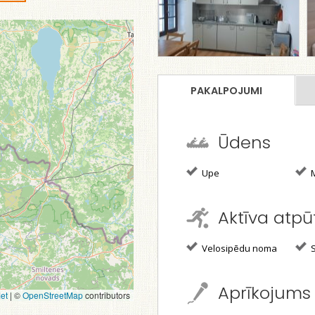
PAKALPOJUMI
Ūdens
Upe
M
Aktīva atpū
Velosipēdu noma
S
Aprīkojums
et
|
©
OpenStreetMap
contributors