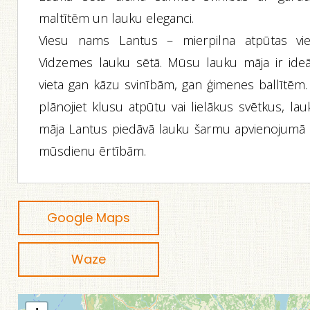
maltītēm un lauku eleganci.
Viesu nams Lantus – mierpilna atpūtas vie
Vidzemes lauku sētā. Mūsu lauku māja ir ideā
vieta gan kāzu svinībām, gan ģimenes ballītēm. 
plānojiet klusu atpūtu vai lielākus svētkus, la
māja Lantus piedāvā lauku šarmu apvienojumā 
mūsdienu ērtībām.
Google Maps
Waze