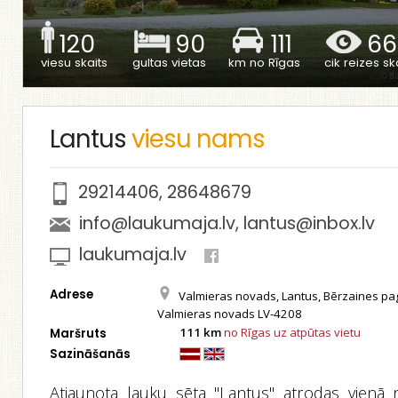
120
90
111
66
viesu skaits
gultas vietas
km no Rīgas
cik reizes ska
Lantus
viesu nams
29214406
,
28648679
info@laukumaja.lv
,
lantus@inbox.lv
laukumaja.lv
Adrese
Valmieras novads, Lantus, Bērzaines pa
Valmieras novads LV-4208
111 km
no Rīgas uz atpūtas vietu
Maršruts
Sazināšanās
Atjaunota lauku sēta "Lantus" atrodas vienā 