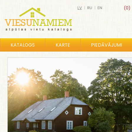
LV
|
RU
|
EN
(0)
KATALOGS
KARTE
PIEDĀVĀJUMI