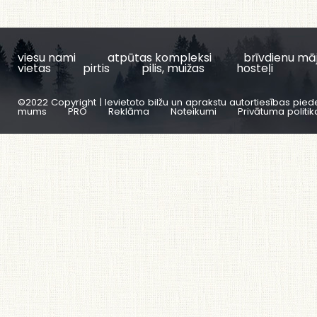
viesu nami
atpūtas kompleksi
brīvdienu mā
vietas
pirtis
pilis, muižas
hosteļi
©2022 Copyright | Ievietoto bilžu un aprakstu autortiesības pied
mums
PRO
Reklāma
Noteikumi
Privātuma politik