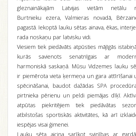
gleznainākajām Latvijas vietām netālu 
Burtnieku ezera, Valmieras novadā, Bērzain
pagastā. Iekoptā lauku sētas ainava, ēkas, interj
rada noskaņu par latvisku vidi.
Viesiem tiek piedāvāts atpūsties mājīgās istabiņ
kurās savienots senatnīgais ar moder
harmoniskā saskaņā. Mūsu Vidzemes lauku sē
ir piemērota vieta ķermeņa un gara attīrīšanai 
spēcināšanai, baudot dažādas SPA procedūra
pirtnieka pērienu un peldi piemājas dīķī. Aktīv
atpūtas piekritējiem tiek piedāvātas sezon
atbilstošas sportiskās aktivitātes, kā arī izklai
iespējas visai ģimenei.
Lauku sēta aicina sarīkot svinības ar gard