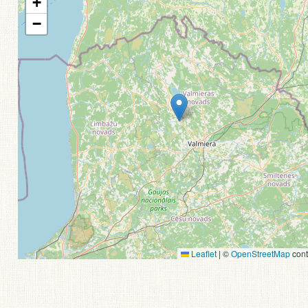
+
−
Leaflet
|
©
OpenStreetMap
cont