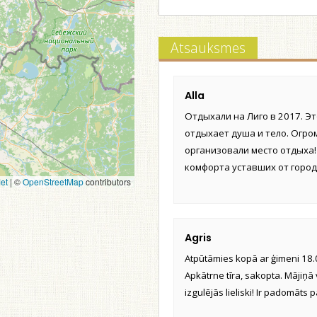
Atsauksmes
Alla
Отдыхали на Лиго в 2017. Это
отдыхает душа и тело. Огро
организовали место отдыха!
комфорта уставших от город
et
|
©
OpenStreetMap
contributors
Agris
Atpūtāmies kopā ar ģimeni 18.0
Apkātrne tīra, sakopta. Mājiņā
izgulējās lieliski! Ir padomāts 