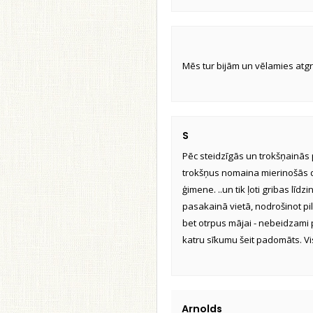
Mēs tur bijām un vēlamies atgries
S
Pēc steidzīgās un trokšņainās p
trokšņus nomaina mierinošās d
ģimene. ..un tik ļoti gribas līd
pasakainā vietā, nodrošinot pi
bet otrpus mājai - nebeidzami 
katru sīkumu šeit padomāts. Viss
Arnolds