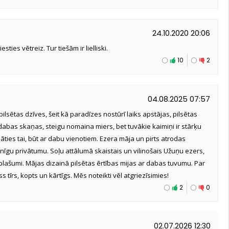
24.10.2020 20:06
ties vētreiz. Tur tiešām ir lielliski.
10
2
04.08.2025 07:57
ilsētas dzīves, šeit kā paradīzes nostūrī laiks apstājas, pilsētas
abas skaņas, steigu nomaina miers, bet tuvākie kaimiņi ir stārķu
zināties tai, būt ar dabu vienotiem. Ezera māja un pirts atrodas
lnīgu privātumu. Soļu attālumā skaistais un vilinošais Užuņu ezers,
plašumi. Mājas dizainā pilsētas ērtības mijas ar dabas tuvumu. Par
 tīrs, kopts un kārtīgs. Mēs noteikti vēl atgriezīsimies!
2
0
02.07.2026 12:30