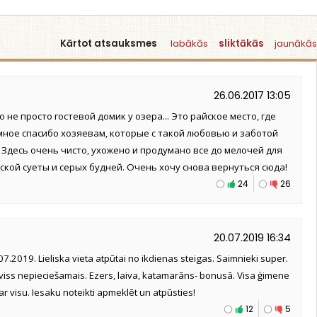
Kārtot atsauksmes
labākās
sliktākās
jaunākās
26.06.2017 13:05
 не просто гостевой домик у озера... Это райское место, где
мное спасибо хозяевам, которые с такой любовью и заботой
 Здесь очень чисто, ухожено и продумано все до мелочей для
ской суеты и серых будней. Очень хочу снова вернуться сюда!
24
26
20.07.2019 16:34
7.2019. Lieliska vieta atpūtai no ikdienas steigas. Saimnieki super.
 viss nepieciešamais. Ezers, laiva, katamarāns- bonusā. Visa ģimene
par visu. Iesaku noteikti apmeklēt un atpūsties!
12
5