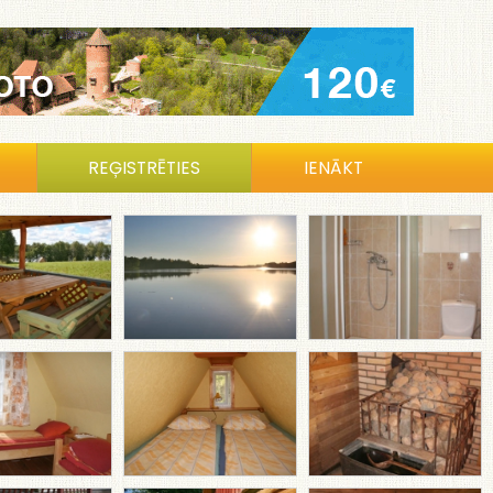
REĢISTRĒTIES
IENĀKT