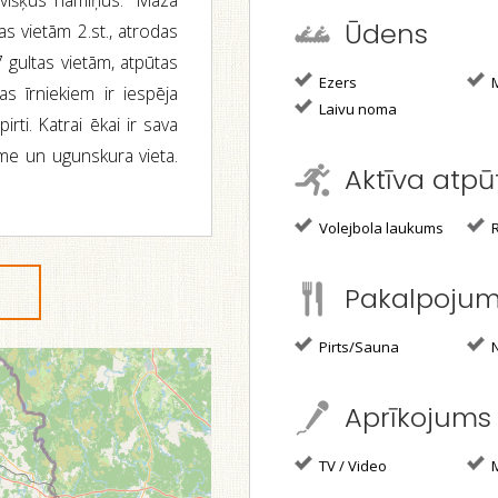
evišķus namiņus. "Mazā
Ūdens
tas vietām 2.st., atrodas
 gultas vietām, atpūtas
Ezers
M
 īrniekiem ir iespēja
Laivu noma
ti. Katrai ēkai ir sava
ume un ugunskura vieta.
Aktīva atpū
Volejbola laukums
R
Pakalpoju
Pirts/Sauna
N
Aprīkojums
TV / Video
M