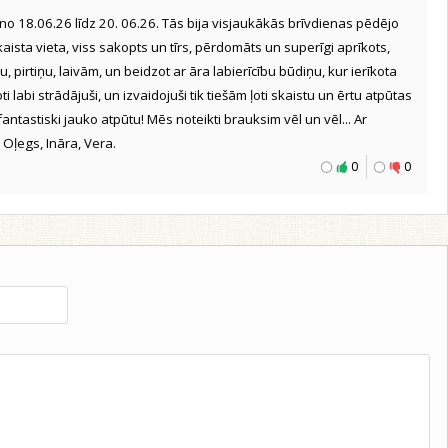
no 18.06.26 līdz 20. 06.26. Tās bija visjaukākās brīvdienas pēdējo
aista vieta, viss sakopts un tīrs, pērdomāts un superīgi aprīkots,
, pirtiņu, laivām, un beidzot ar āra labierīcību būdiņu, kur ierīkota
 ļoti labi strādājuši, un izvaidojuši tik tiešām ļoti skaistu un ērtu atpūtas
fantastiski jauko atpūtu! Mēs noteikti brauksim vēl un vēl... Ar
, Oļegs, Ināra, Vera.
0
0