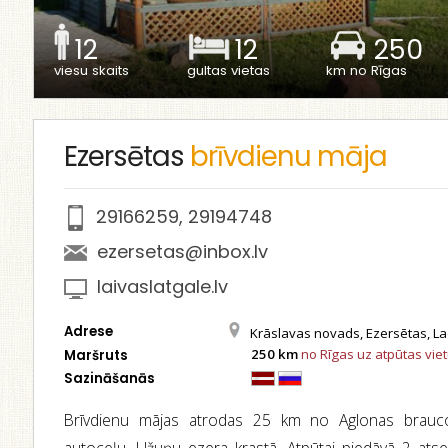
12
12
250
viesu skaits
gultas vietas
km no Rīgas
Ezersētas
brīvdienu māja
29166259
,
29194748
ezersetas@inbox.lv
laivaslatgale.lv
Adrese
Krāslavas novads, Ezersētas, Lad
250 km
no Rīgas uz atpūtas vie
Maršruts
Sazināšanās
Brīvdienu mājas atrodas 25 km no Aglonas brauc