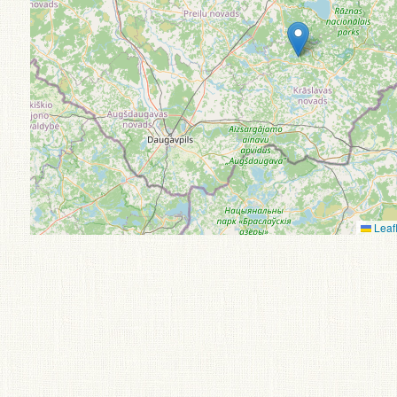
Leafl