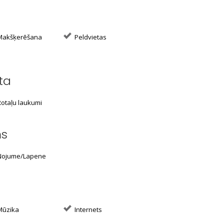
akšķerēšana
Peldvietas
ta
otaļu laukumi
ms
ojume/Lapene
ūzika
Internets