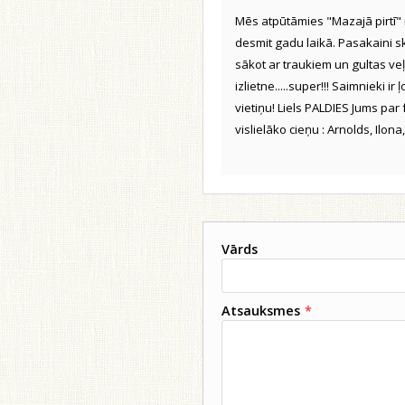
Mēs atpūtāmies "Mazajā pirtī" 
desmit gadu laikā. Pasakaini sk
sākot ar traukiem un gultas veļu
izlietne.....super!!! Saimnieki ir
vietiņu! Liels PALDIES Jums par 
vislielāko cieņu : Arnolds, Ilona
Vārds
Atsauksmes
*