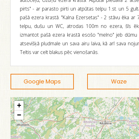
autoceļu, Užuņu ezera krastā. Atpūtai piedāvā 2 ats
pirts" - ar parasto pirti un atpūtas telpu 1.st. un 5 gul
pašā ezera krastā. "Kalna Ezersetas" - 2 stāvu ēka ar 7
telpu, dušu un WC, atrodas 100m no ezera, šīs ēkas
izmantot pašā ezera krastā esošo "melno" jeb dūmu pir
atsevišķā pludmale un sava airu laiva, kā arī sava noj
Teltis var celt blakus pēc vienošanās.
Google Maps
Waze
+
−