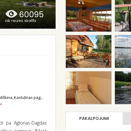
60095
cik reizes skatīts
iškina, Kastuļinas pag.,
tu
PAKALPOJUMI
ot pa Aglonas-Dagdas