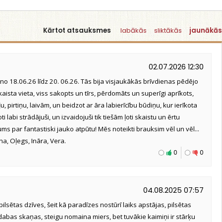
Kārtot atsauksmes
labākās
sliktākās
jaunākās
02.07.2026 12:30
no 18.06.26 līdz 20. 06.26. Tās bija visjaukākās brīvdienas pēdējo
aista vieta, viss sakopts un tīrs, pērdomāts un superīgi aprīkots,
, pirtiņu, laivām, un beidzot ar āra labierīcību būdiņu, kur ierīkota
ļoti labi strādājuši, un izvaidojuši tik tiešām ļoti skaistu un ērtu
ums par fantastiski jauko atpūtu! Mēs noteikti brauksim vēl un vēl...
ona, Oļegs, Ināra, Vera.
0
0
04.08.2025 07:57
ilsētas dzīves, šeit kā paradīzes nostūrī laiks apstājas, pilsētas
abas skaņas, steigu nomaina miers, bet tuvākie kaimiņi ir stārķu