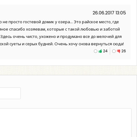
26.06.2017 13:05
 не просто гостевой домик у озера... Это райское место, где
мное спасибо хозяевам, которые с такой любовью и заботой
 Здесь очень чисто, ухожено и продумано все до мелочей для
ской суеты и серых будней. Очень хочу снова вернуться сюда!
24
26