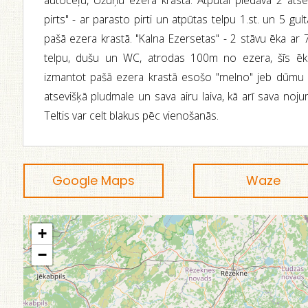
autoceļu, Užuņu ezera krastā. Atpūtai piedāvā 2 ats
pirts" - ar parasto pirti un atpūtas telpu 1.st. un 5 gul
pašā ezera krastā. "Kalna Ezersetas" - 2 stāvu ēka ar 7
telpu, dušu un WC, atrodas 100m no ezera, šīs ēkas
izmantot pašā ezera krastā esošo "melno" jeb dūmu pir
atsevišķā pludmale un sava airu laiva, kā arī sava noj
Teltis var celt blakus pēc vienošanās.
Google Maps
Waze
+
−