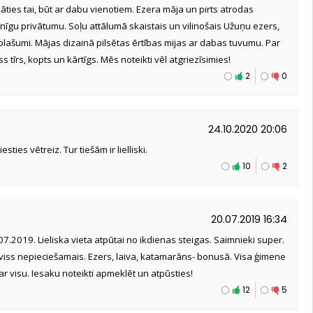
zināties tai, būt ar dabu vienotiem. Ezera māja un pirts atrodas
lnīgu privātumu. Soļu attālumā skaistais un vilinošais Užuņu ezers,
plašumi. Mājas dizainā pilsētas ērtības mijas ar dabas tuvumu. Par
 tīrs, kopts un kārtīgs. Mēs noteikti vēl atgriezīsimies!
2
0
24.10.2020 20:06
ties vētreiz. Tur tiešām ir lielliski.
10
2
20.07.2019 16:34
7.2019. Lieliska vieta atpūtai no ikdienas steigas. Saimnieki super.
 viss nepieciešamais. Ezers, laiva, katamarāns- bonusā. Visa ģimene
par visu. Iesaku noteikti apmeklēt un atpūsties!
12
5