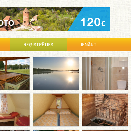
REĢISTRĒTIES
IENĀKT