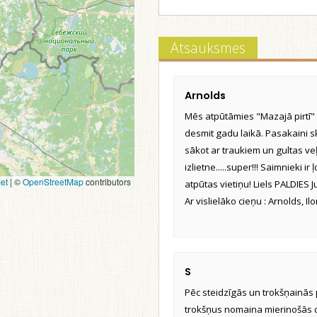
Atsauksmes
Arnolds
Mēs atpūtāmies "Mazajā pirtī" 
desmit gadu laikā. Pasakaini sk
sākot ar traukiem un gultas veļu
izlietne.....super!!! Saimnieki ir 
et
|
©
OpenStreetMap
contributors
atpūtas vietiņu! Liels PALDIES J
Ar vislielāko cieņu : Arnolds, Il
S
Pēc steidzīgās un trokšņainās p
trokšņus nomaina mierinošās d