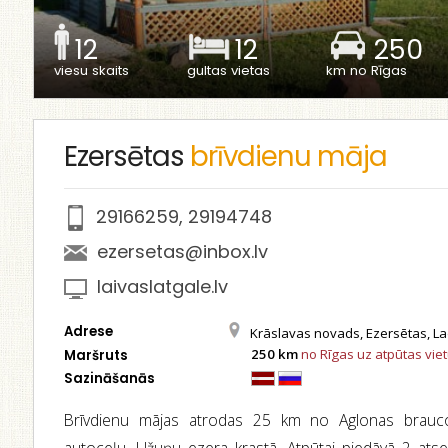
12
12
250
viesu skaits
gultas vietas
km no Rīgas
Ezersētas
brīvdienu māja
29166259
,
29194748
ezersetas@inbox.lv
laivaslatgale.lv
Adrese
Krāslavas novads, Ezersētas, Lad
250 km
no Rīgas uz atpūtas vie
Maršruts
Sazināšanās
Brīvdienu mājas atrodas 25 km no Aglonas brauc