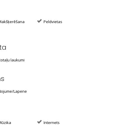
akšķerēšana
Peldvietas
ta
otaļu laukumi
ms
ojume/Lapene
ūzika
Internets