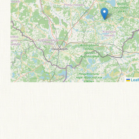
Leafl