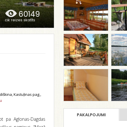
60149
cik reizes skatīts
iškina, Kastuļinas pag.,
tu
PAKALPOJUMI
ot pa Aglonas-Dagdas