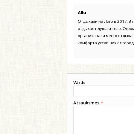
Alla
Отдыхали на Лиго в 2017. Это
отдыхает душа и тело. Огро
организовали место отдыха!
комфорта уставших от город
Vārds
Atsauksmes
*