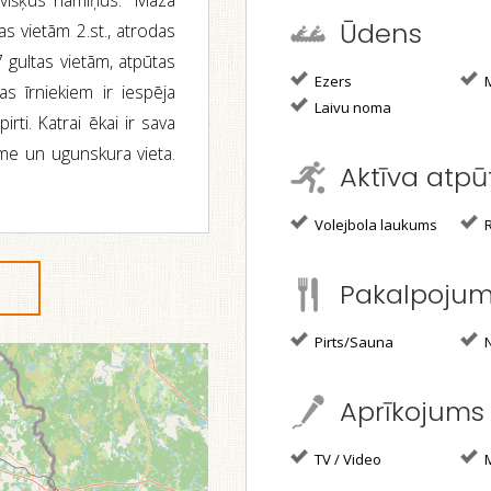
evišķus namiņus. "Mazā
Ūdens
tas vietām 2.st., atrodas
 gultas vietām, atpūtas
Ezers
M
 īrniekiem ir iespēja
Laivu noma
ti. Katrai ēkai ir sava
ume un ugunskura vieta.
Aktīva atpū
Volejbola laukums
R
Pakalpoju
Pirts/Sauna
N
Aprīkojums
TV / Video
M