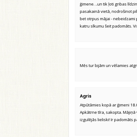
ģimene. ..un tik ļoti gribas līd
pasakainā vietā, nodrošinot pi
bet otrpus mājai - nebeidzami 
katru sīkumu šeit padomāts. Viss
Mēs tur bijām un vēlamies atgries
Agris
Atpūtāmies kopā ar ģimeni 18.0
Apkātrne tīra, sakopta. Mājiņā
izgulējās lieliski! Ir padomāts 