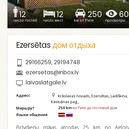
12
12
250
60
число гостей
число мест
kм от Риги
просмотри
Ezersētas
дом отдыха
29166259
,
29194748
ezersetas@inbox.lv
laivaslatgale.lv
Адресс
Krāslavas novads, Ezersētas, Ladiškina,
Kastuļinas pag.,
250 km
из Риги до гостевой дом
Маршрут
Языки общения
Brīvdienu mājas atrodas 25 km no Aglon