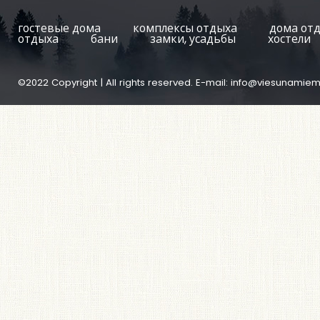
гостевые дома
комплексы отдыха
дома от
отдыха
бани
замки, усадьбы
хостели
©2022 Copyright | All rights reserved. E-mail:
info@viesunamiem.