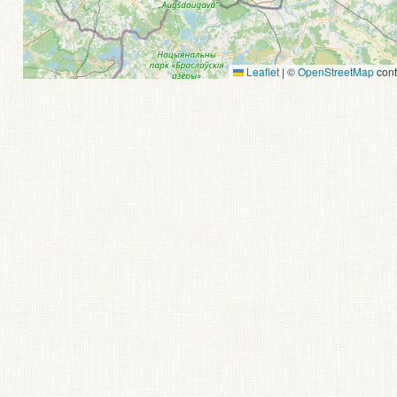
Leaflet
|
©
OpenStreetMap
cont