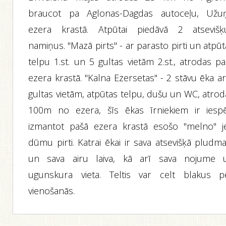
braucot pa Aglonas-Dagdas autoceļu, Užu
ezera krastā. Atpūtai piedāvā 2 atsevišķ
namiņus. "Mazā pirts" - ar parasto pirti un atpū
telpu 1.st. un 5 gultas vietām 2.st., atrodas p
ezera krastā. "Kalna Ezersetas" - 2 stāvu ēka a
gultas vietām, atpūtas telpu, dušu un WC, atrod
100m no ezera, šīs ēkas īrniekiem ir iespē
izmantot pašā ezera krastā esošo "melno" j
dūmu pirti. Katrai ēkai ir sava atsevišķā pludm
un sava airu laiva, kā arī sava nojume 
ugunskura vieta. Teltis var celt blakus p
vienošanās.