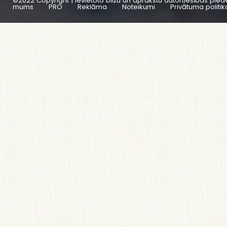
©2022 Copyright | Ievietoto bilžu un aprakstu autortiesības pied
mums
PRO
Reklāma
Noteikumi
Privātuma politik