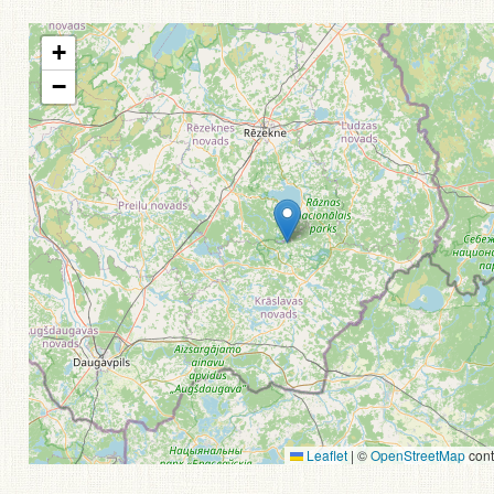
+
−
Leaflet
|
©
OpenStreetMap
cont