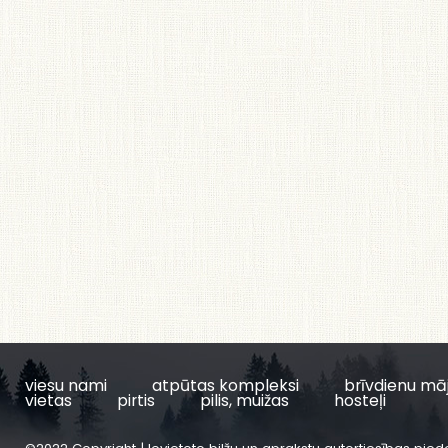
viesu nami
atpūtas kompleksi
brīvdienu mā
vietas
pirtis
pilis, muižas
hosteļi