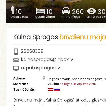
10
10
260
30
viesu skaits
gultas vietas
km no Rīgas
cik reizes ska
Kalna Sprogas
brīvdienu māj
26568309
kalnasprogas@inbox.lv
atputasprogas.lv
Adrese
Dagdas novads, Andrupenes pagasts, 
260 km
no Rīgas uz atpūtas vietu
Maršruts
Sazināšanās
Brīvdienu māja „Kalna Sprogas” atrodas gleznai