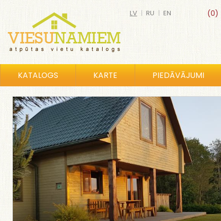
LV
|
RU
|
EN
(0)
KATALOGS
KARTE
PIEDĀVĀJUMI