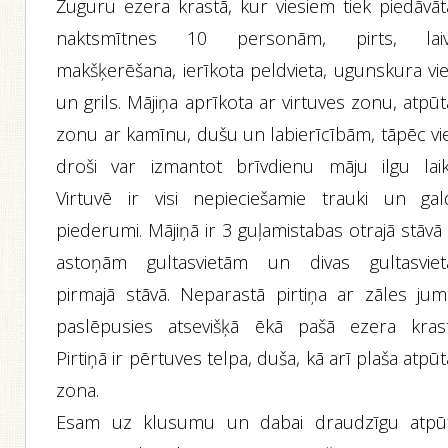
Žuguru ezera krastā, kur viesiem tiek piedāvāt
naktsmītnes 10 personām, pirts, laiv
makšķerēšana, ierīkota peldvieta, ugunskura vie
un grils. Mājiņa aprīkota ar virtuves zonu, atpū
zonu ar kamīnu, dušu un labierīcībām, tāpēc vie
droši var izmantot brīvdienu māju ilgu laik
Virtuvē ir visi nepieciešamie trauki un gal
piederumi. Mājiņā ir 3 guļamistabas otrajā stāvā
astoņām gultasvietām un divas gultasviet
pirmajā stāvā. Neparastā pirtiņa ar zāles jum
paslēpusies atsevišķā ēkā pašā ezera krast
Pirtiņā ir pērtuves telpa, duša, kā arī plaša atpū
zona.
Esam uz klusumu un dabai draudzīgu atpū