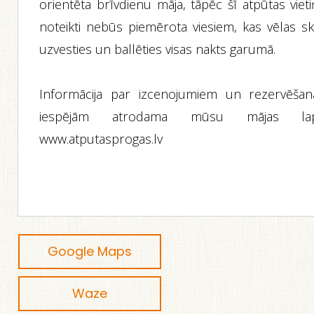
orientēta brīvdienu māja, tāpēc šī atpūtas viet
noteikti nebūs piemērota viesiem, kas vēlas ska
uzvesties un ballēties visas nakts garumā.
Informācija par izcenojumiem un rezervēšan
iespējām atrodama mūsu mājas la
www.atputasprogas.lv
Google Maps
Waze