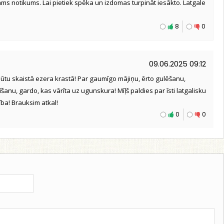
ams notikums. Lai pietiek spēka un izdomas turpināt iesākto. Latgale
8
0
09.06.2025 09:12
tpūtu skaistā ezera krastā! Par gaumīgo mājiņu, ērto gulēšanu,
nu, gardo, kas vārīta uz ugunskura! Mīļš paldies par īsti latgalisku
ība! Brauksim atkal!
0
0