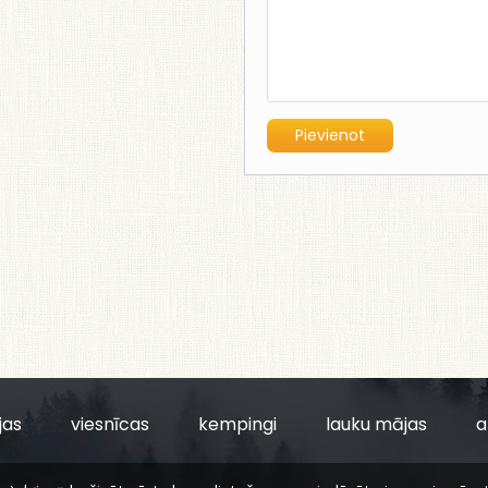
jas
viesnīcas
kempingi
lauku mājas
a