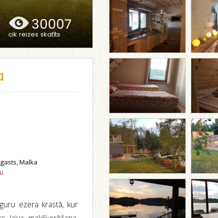
30007
cik reizes skatīts
a
gasts, Malka
tu
guru ezera krastā, kur