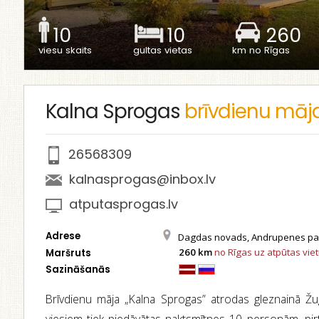
10
10
260
viesu skaits
gultas vietas
km no Rīgas
Kalna Sprogas
brīvdienu māj
26568309
kalnasprogas@inbox.lv
atputasprogas.lv
Adrese
Dagdas novads, Andrupenes pa
260 km
no Rīgas uz atpūtas vie
Maršruts
Sazināšanās
Brīvdienu māja „Kalna Sprogas” atrodas gleznainā Žu