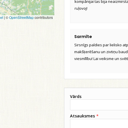
kompānijai tas bija neaizmirst
ruļovoj!
et
|
©
OpenStreetMap
contributors
Sarmīte
Sirsnīgs paldies par lielisko a
makšķerēšanu un zivtiņu baudīša
viesmīlību! Lai veiksme un svēt
Vārds
Atsauksmes
*