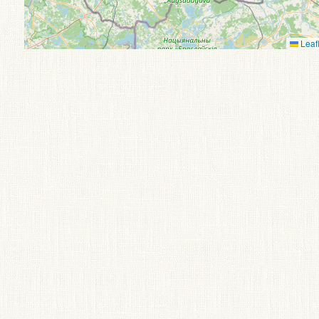
Leafl