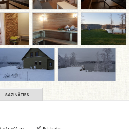
SAZINĀTIES
akšķerēšana
Peldvietas