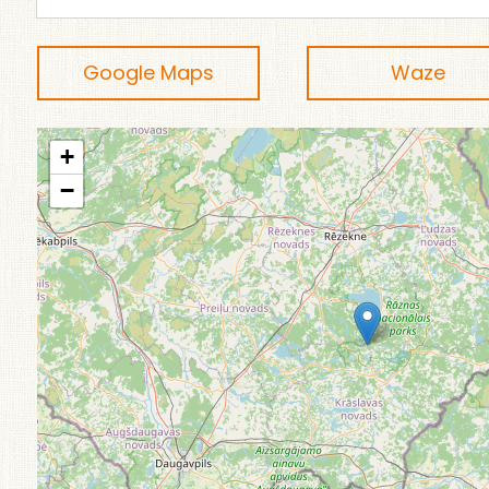
Google Maps
Waze
+
−