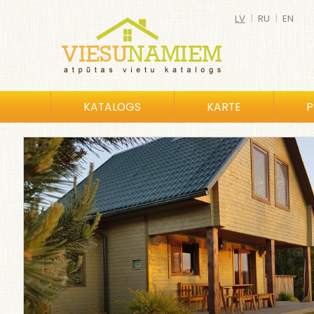
LV
|
RU
|
EN
KATALOGS
KARTE
P