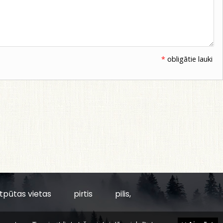
*
obligātie lauki
tpūtas vietas
pirtis
pilis,