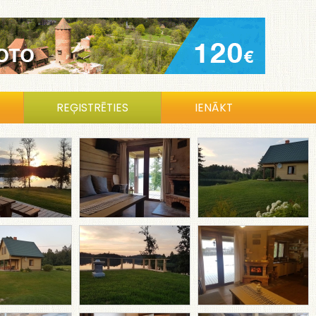
REĢISTRĒTIES
IENĀKT