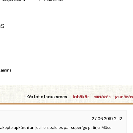
ms
amīns
Kārtot atsauksmes
labākās
sliktākās
jaunākās
27.06.2019 21:12
sakopto apkārtni un ļoti liels paldies par superīgo pirtiņu! Mūsu