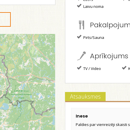
Laivu noma
Pakalpoju
Pirts/Sauna
Aprīkojums
TV / Video
K
Atsauksmes
Inese
Paldies par vienreizēji skaisti 