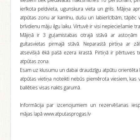
viesiem tiek piedāvātas naktsmītnes 10 personām, pirt
ierīkota peldvieta, ugunskura vieta un grils. Mājiņa ap
atpūtas zonu ar kamīnu, dušu un labierīcībām, tāpēc v
brīvdienu māju ilgu laiku. Virtuvē ir visi nepieciešamie t
Mājiņā ir 3 guļamistabas otrajā stāvā ar astoņām 
gultasvietas pirmajā stāvā. Neparastā pirtiņa ar z
atsevišķā ēkā pašā ezera krastā. Pirtiņā ir pērtuves te
atpūtas zona.
Esam uz klusumu un dabai draudzīgu atpūtu orientēta b
atpūtas vietiņa noteikti nebūs piemērota viesiem, kas v
ballēties visas nakts garumā.
Informācija par izcenojumiem un rezervēšanas ie
mājas lapā www.atputasprogas.lv