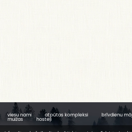
viesu nami
atpūtas kompleksi
brīvdienu mā
muižas
hosteļi