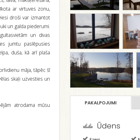
s, laiva, makšķerēšana,
rīkota ar virtuves zonu,
iesi droši var izmantot
rauki un galda piederumi.
gultasvietām un divas
āles jumtu paslēpusies
lpa, duša, kā arī plaša
rīvdienu māja, tāpēc šī
ēlas skaļi uzvesties un
PAKALPOJUMI
spējām atrodama mūsu
Ūdens
Ezers
M