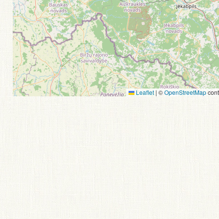
Leaflet
|
©
OpenStreetMap
cont