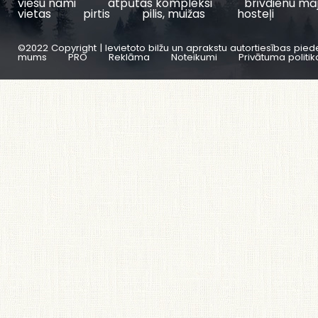
viesu nami
atpūtas kompleksi
brīvdienu mā
vietas
pirtis
pilis, muižas
hosteļi
©2022 Copyright | Ievietoto bilžu un aprakstu autortiesības pied
mums
PRO
Reklāma
Noteikumi
Privātuma politik