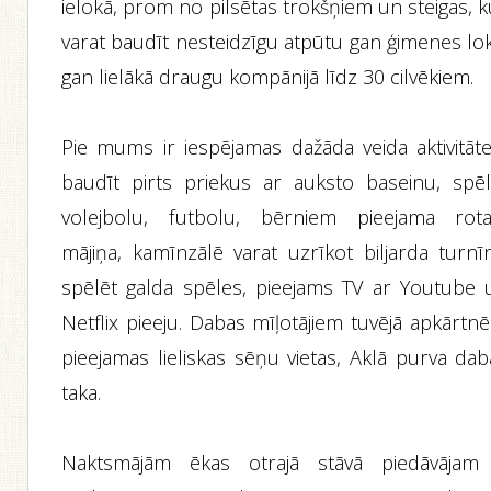
ielokā, prom no pilsētas trokšņiem un steigas, 
varat baudīt nesteidzīgu atpūtu gan ģimenes lok
gan lielākā draugu kompānijā līdz 30 cilvēkiem.
Pie mums ir iespējamas dažāda veida aktivitāte
baudīt pirts priekus ar auksto baseinu, spēl
volejbolu, futbolu, bērniem pieejama rota
mājiņa, kamīnzālē varat uzrīkot biljarda turnīr
spēlēt galda spēles, pieejams TV ar Youtube 
Netflix pieeju. Dabas mīļotājiem tuvējā apkārtnē
pieejamas lieliskas sēņu vietas, Aklā purva dab
taka.
Naktsmājām ēkas otrajā stāvā piedāvājam