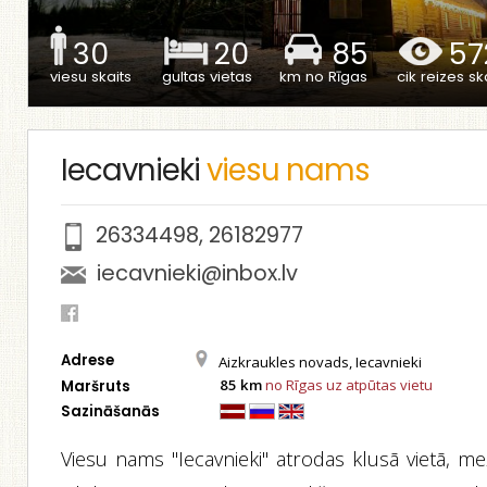
30
20
85
57
viesu skaits
gultas vietas
km no Rīgas
cik reizes ska
Iecavnieki
viesu nams
26334498
,
26182977
iecavnieki@inbox.lv
Adrese
Aizkraukles novads, Iecavnieki
85 km
no Rīgas uz atpūtas vietu
Maršruts
Sazināšanās
Viesu nams "Iecavnieki" atrodas klusā vietā, me