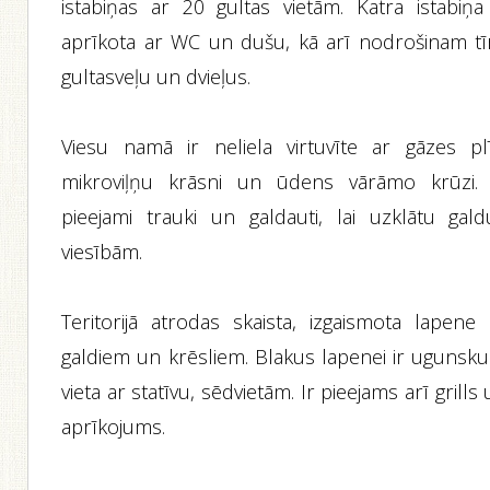
istabiņas ar 20 gultas vietām. Katra istabiņa 
aprīkota ar WC un dušu, kā arī nodrošinam tī
gultasveļu un dvieļus.
Viesu namā ir neliela virtuvīte ar gāzes plīt
mikroviļņu krāsni un ūdens vārāmo krūzi. 
pieejami trauki un galdauti, lai uzklātu gald
viesībām.
Teritorijā atrodas skaista, izgaismota lapene 
galdiem un krēsliem. Blakus lapenei ir ugunsku
vieta ar statīvu, sēdvietām. Ir pieejams arī grills
aprīkojums.