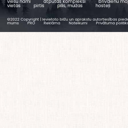
viesu nami
atpūtas kompleksi
brīvdienu mā
vietas
pirtis
pilis, muižas
hosteļi
©2022 Copyright | Ievietoto bilžu un aprakstu autortiesības pied
mums
PRO
Reklāma
Noteikumi
Privātuma politik