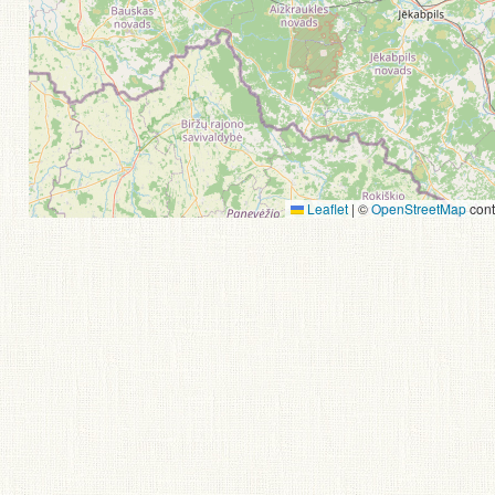
Leaflet
|
©
OpenStreetMap
cont