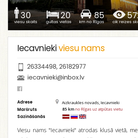
30
20
85
57
viesu skaits
gultas vietas
km no Rīgas
cik reizes ska
Iecavnieki
viesu nams
26334498
,
26182977
iecavnieki@inbox.lv
Adrese
Aizkraukles novads, Iecavnieki
85 km
no Rīgas uz atpūtas vietu
Maršruts
Sazināšanās
Viesu nams "Iecavnieki" atrodas klusā vietā, me