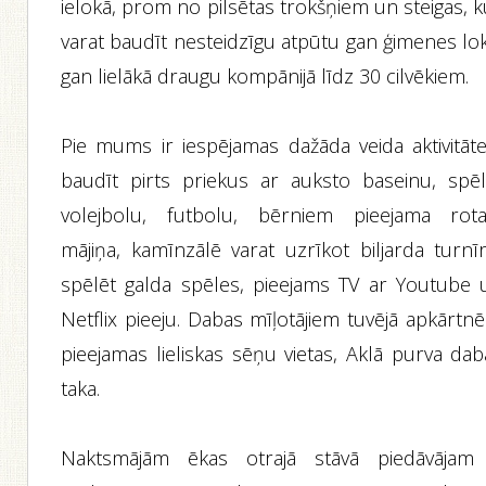
ielokā, prom no pilsētas trokšņiem un steigas, 
varat baudīt nesteidzīgu atpūtu gan ģimenes lok
gan lielākā draugu kompānijā līdz 30 cilvēkiem.
Pie mums ir iespējamas dažāda veida aktivitāte
baudīt pirts priekus ar auksto baseinu, spēl
volejbolu, futbolu, bērniem pieejama rota
mājiņa, kamīnzālē varat uzrīkot biljarda turnīr
spēlēt galda spēles, pieejams TV ar Youtube 
Netflix pieeju. Dabas mīļotājiem tuvējā apkārtnē
pieejamas lieliskas sēņu vietas, Aklā purva dab
taka.
Naktsmājām ēkas otrajā stāvā piedāvājam