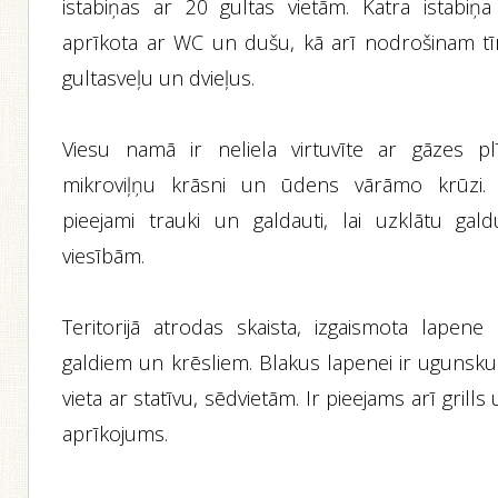
istabiņas ar 20 gultas vietām. Katra istabiņa 
aprīkota ar WC un dušu, kā arī nodrošinam tī
gultasveļu un dvieļus.
Viesu namā ir neliela virtuvīte ar gāzes plīt
mikroviļņu krāsni un ūdens vārāmo krūzi. 
pieejami trauki un galdauti, lai uzklātu gald
viesībām.
Teritorijā atrodas skaista, izgaismota lapene 
galdiem un krēsliem. Blakus lapenei ir ugunsku
vieta ar statīvu, sēdvietām. Ir pieejams arī grills
aprīkojums.