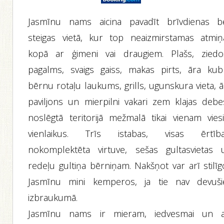
Jasmīnu nams aicina pavadīt brīvdienas b
steigas vietā, kur top neaizmirstamas atmiņ
kopā ar ģimeni vai draugiem. Plašs, ziedo
pagalms, svaigs gaiss, makas pirts, āra kubl
bērnu rotaļu laukums, grills, ugunskura vieta, 
paviljons un mierpilni vakari zem klajas debe
noslēgtā teritorijā mežmalā tikai vienam vies
vienlaikus. Trīs istabas, visas ērtība
nokomplektēta virtuve, sešas gultasvietas 
redeļu gultiņa bērniņam. Nakšņot var arī stilīg
Jasmīnu mini kemperos, ja tie nav devuši
izbraukumā.
Jasmīnu nams ir mieram, iedvesmai un a