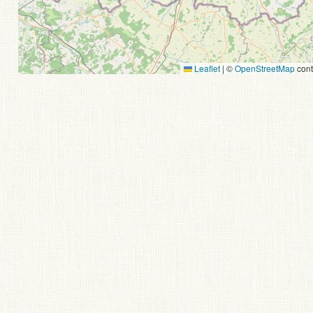
Leaflet
|
©
OpenStreetMap
cont