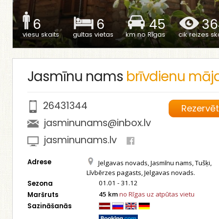
6
6
45
36
viesu skaits
gultas vietas
km no Rīgas
cik reizes ska
Jasmīnu nams
brīvdienu māj
26431344
Rezervē
jasminunams@inbox.lv
jasminunams.lv
Adrese
Jelgavas novads, Jasmīnu nams, Tušķi,
Līvbērzes pagasts, Jelgavas novads.
01.01 - 31.12
Sezona
45 km
no Rīgas uz atpūtas vietu
Maršruts
Sazināšanās