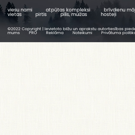
viesu nami
atpūtas kompleksi
brīvdienu mā
vietas
pirtis
pilis, muižas
hosteļi
©2022 Copyright | Ievietoto bilžu un aprakstu autortiesības pied
mums
PRO
Reklāma
Noteikumi
Privātuma politik