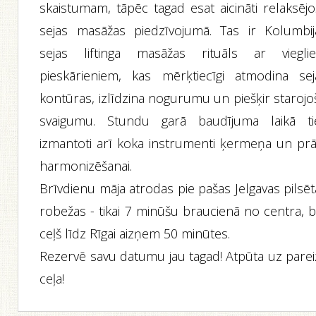
skaistumam, tāpēc tagad esat aicināti relaksējo
sejas masāžas piedzīvojumā. Tas ir Kolumbij
sejas liftinga masāžas rituāls ar viegli
pieskārieniem, kas mērķtiecīgi atmodina sej
kontūras, izlīdzina nogurumu un piešķir starojo
svaigumu. Stundu garā baudījuma laikā ti
izmantoti arī koka instrumenti ķermeņa un prā
harmonizēšanai.
Brīvdienu māja atrodas pie pašas Jelgavas pilsē
robežas - tikai 7 minūšu braucienā no centra, b
ceļš līdz Rīgai aizņem 50 minūtes.
Rezervē savu datumu jau tagad! Atpūta uz parei
ceļa!