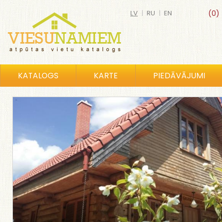
LV
|
RU
|
EN
(0)
KATALOGS
KARTE
PIEDĀVĀJUMI