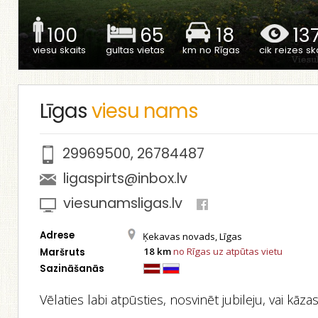
100
65
18
13
viesu skaits
gultas vietas
km no Rīgas
cik reizes ska
Līgas
viesu nams
29969500
,
26784487
ligaspirts@inbox.lv
viesunamsligas.lv
Adrese
Ķekavas novads, Līgas
18 km
no Rīgas uz atpūtas vietu
Maršruts
Sazināšanās
Vēlaties labi atpūsties, nosvinēt jubileju, vai kāzas