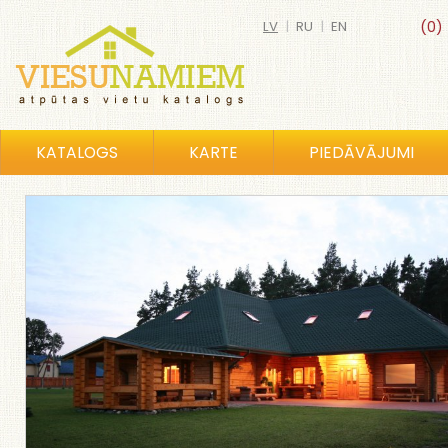
LV
|
RU
|
EN
(0)
KATALOGS
KARTE
PIEDĀVĀJUMI