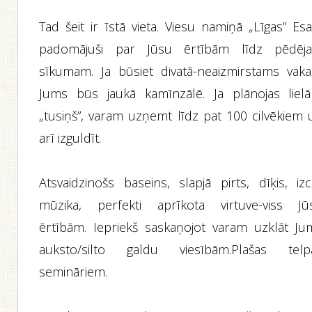
Tad šeit ir īstā vieta. Viesu namiņā „Līgas” Es
padomājuši par Jūsu ērtībām līdz pēdēj
sīkumam. Ja būsiet divatā-neaizmirstams vaka
Jums būs jaukā kamīnzālē. Ja plānojas lielā
„tusiņš”, varam uzņemt līdz pat 100 cilvēkiem 
arī izguldīt.
Atsvaidzinošs baseins, slapjā pirts, dīķis, izc
mūzika, perfekti aprīkota virtuve-viss Jū
ērtībām. Iepriekš saskaņojot varam uzklāt Ju
auksto/silto galdu viesībām.Plašas telp
semināriem.