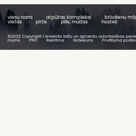
viesu nami
atpūtas kompleksi
brīvdienu mā
vietas
pirtis
pilis, muižas
hosteļi
©2022 Copyright | Ievietoto bilžu un aprakstu autortiesības pied
mums
PRO
Reklāma
Noteikumi
Privātuma politik