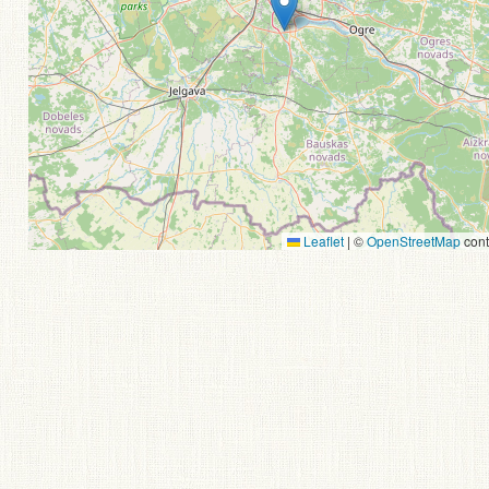
Leaflet
|
©
OpenStreetMap
cont