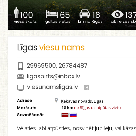
100
65
18
13
viesu skaits
gultas vietas
km no Rīgas
cik reizes ska
Līgas
viesu nams
29969500
,
26784487
ligaspirts@inbox.lv
viesunamsligas.lv
Adrese
Ķekavas novads, Līgas
18 km
no Rīgas uz atpūtas vietu
Maršruts
Sazināšanās
Vēlaties labi atpūsties, nosvinēt jubileju, vai kāzas