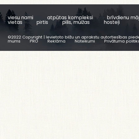
viesu nami
atpūtas kompleksi
brīvdienu mā
vietas
pirtis
pilis, muižas
hosteļi
©2022 Copyright | Ievietoto bilžu un aprakstu autortiesības pied
mums
PRO
Reklāma
Noteikumi
Privātuma politik