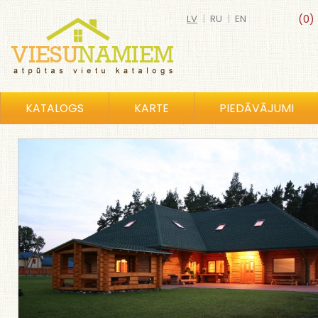
LV
|
RU
|
EN
(0)
KATALOGS
KARTE
PIEDĀVĀJUMI