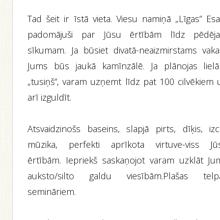
Tad šeit ir īstā vieta. Viesu namiņā „Līgas” Es
padomājuši par Jūsu ērtībām līdz pēdēj
sīkumam. Ja būsiet divatā-neaizmirstams vaka
Jums būs jaukā kamīnzālē. Ja plānojas lielā
„tusiņš”, varam uzņemt līdz pat 100 cilvēkiem 
arī izguldīt.
Atsvaidzinošs baseins, slapjā pirts, dīķis, izc
mūzika, perfekti aprīkota virtuve-viss Jū
ērtībām. Iepriekš saskaņojot varam uzklāt Ju
auksto/silto galdu viesībām.Plašas telp
semināriem.