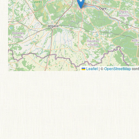
Leaflet
|
©
OpenStreetMap
cont