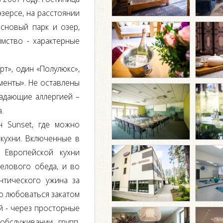
зерсе, на расстоянии
сновый парк и озер,
мство - характерные
рт», один «Полулюкс»,
аменты». Не оставлены
радающие аллергией –
.
н Sunset, где можно
кухни. Включенные в
 Европейской кухни
елового обеда, и во
нтического ужина за
но любоваться закатом
ой - через просторные
обслуживании групп,