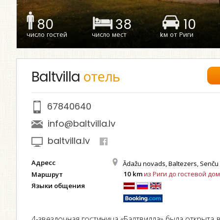
80
38
10
число гостей
число мест
kм от Риги
Baltvilla
отель
67840640
info@baltvilla.lv
baltvilla.lv
Адресс
Ādažu novads, Baltezers, Senču
10 km
из Риги до гостевой дом
Маршрут
Языки общения
4-звездочная гостиница «Балтвилла» была открыта в