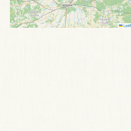
Leafl