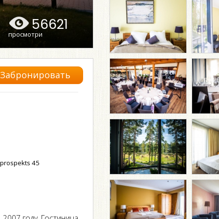
56621
просмотри
Забронировать
 prospekts 45
 2007 году. Гостиница