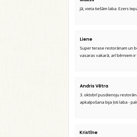
Jā, vieta tiešām laba. Ezers te
Liene
Super terase restorānam un bē
vasaras vakarā, arī bērniem ir 
Andris Vētra
3. oktobrī pusdienoju restorānā.
apkalpošana bija ļoti laba - pa
Kristīne