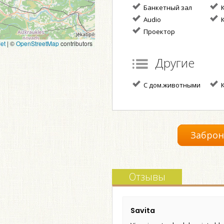
Банкетный зал
К
Audio
К
Проектор
et
|
©
OpenStreetMap
contributors
Другие
С дом.животными
К
Заброн
Отзывы
Savita