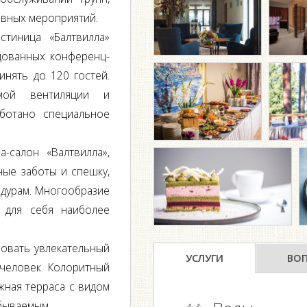
ивных мероприятий.
тиница «Балтвилла»
дованных конференц-
нять до 120 гостей.
емой вентиляции и
аботано специальное
-салон «Валтвилла»,
ные заботы и спешку,
дурам. Многообразие
 для себя наиболее
зовать увлекательный
УСЛУГИ
ВО
человек. Колоритный
жная терраса с видом
бываемым.