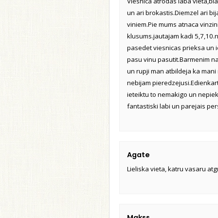
Viesnica atrodas laba vieta,b
un ari brokastis.Diemzel ari 
viniem.Pie mums atnaca vinzini
klusums.jautajam kadi 5,7,10.
pasedet viesnicas prieksa un ie
pasu vinu pasutit.Barmenim nav
un rupji man atbildeja ka man
nebijam pieredzejusi.Edienkar
ieteiktu to nemakigo un nepiekla
fantastiski labi un parejais pe
Agate
Lieliska vieta, katru vasaru atg
Makss