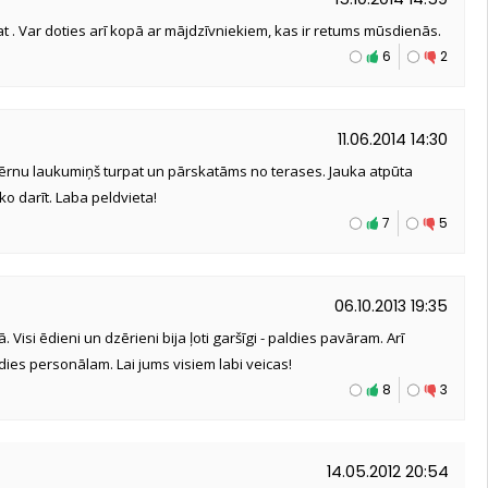
pat . Var doties arī kopā ar mājdzīvniekiem, kas ir retums mūsdienās.
6
2
11.06.2014 14:30
rnu laukumiņš turpat un pārskatāms no terases. Jauka atpūta
ko darīt. Laba peldvieta!
7
5
06.10.2013 19:35
 Visi ēdieni un dzērieni bija ļoti garšīgi - paldies pavāram. Arī
ldies personālam. Lai jums visiem labi veicas!
8
3
14.05.2012 20:54