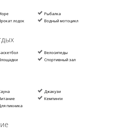
Море
Рыбалка
рокат лодок
Водный мотоцикл
тдых
аскетбол
Велосипеды
лощадки
Cпортивный зал
ауна
Джакузи
итание
Кемпинги
ля пикника
ние