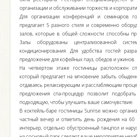
организации и обслуживании торжеств и корпорат
Для организации конференций и семинаров гос
предлагает 5 разного стиля и современно обору
залов, которые в общей сложности способны при
Залы оборудованы централизованной сист
кондиционирования. Для удобства гостей разр
предложение для кофейных пауз, обедов и ужинов.
На четвертом этаже гостиницы расположен спа
который предлагает на мгновение забыть обыден
отдаваясь релаксирующим и расслабляющим проце
предложения спа-процедур позволит подобрать
подходящую, чтобы улучшить ваше самочувствие.
В коктейль-баре гостиницы Sunrise можно органи
частный вечер и отметить день рождения на 60 
интерьер, отдельно обустроенный танцпол и нару
на сосновый парк сделают ваше мероприятие неза