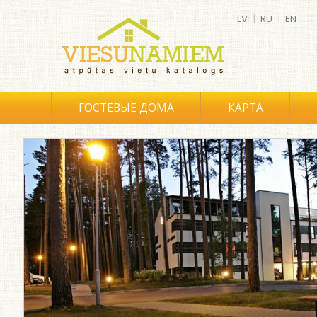
LV
|
RU
|
EN
ГОСТЕВЫЕ ДОМА
КАРТА