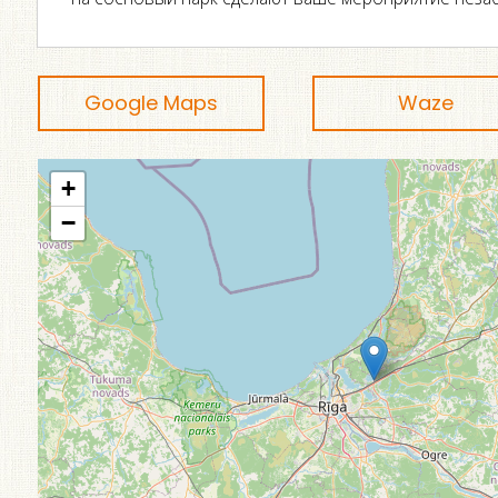
Google Maps
Waze
+
−