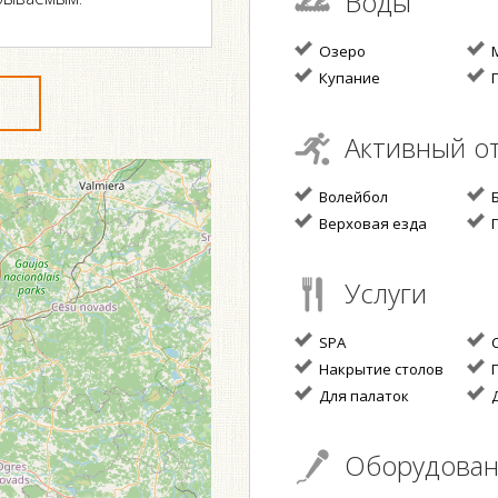
Воды
Озеро
Купание
П
Активный о
Волейбол
Б
Верховая езда
П
Услуги
SPA
С
Накрытие столов
П
Для палаток
Д
Оборудова