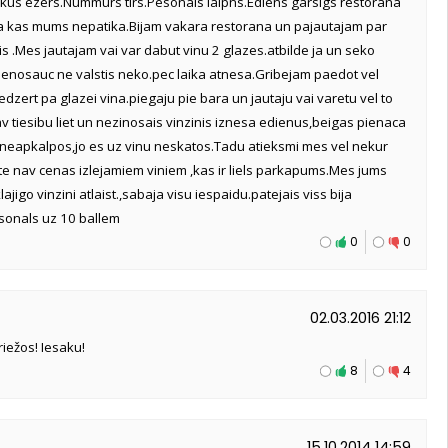
lakus ezers.Nummurs tirs.Pesonals laipns.Ediens garsigs restorana
bija kas mums nepatika.Bijam vakara restorana un pajautajam par
s .Mes jautajam vai var dabut vinu 2 glazes.atbilde ja un seko
nenosauc ne valstis neko.pec laika atnesa.Gribejam paedot vel
dzert pa glazei vina.piegaju pie bara un jautaju vai varetu vel to
 tiesibu liet un nezinosais vinzinis iznesa edienus,beigas pienaca
i neapkalpos,jo es uz vinu neskatos.Tadu atieksmi mes vel nekur
te nav cenas izlejamiem viniem ,kas ir liels parkapums.Mes jums
jigo vinzini atlaist.,sabaja visu iespaidu.patejais viss bija
rsonals uz 10 ballem
0
0
02.03.2016 21:12
riežos! Iesaku!
8
4
15.10.2014 14:59