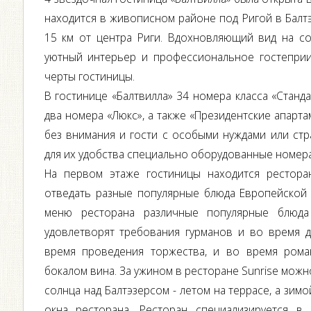
находится в живописном районе под Ригой в Балтэ
15 км от центра Риги. Вдохновляющий вид на со
уютный интерьер и профессиональное гостеприи
черты гостиницы.
В гостинице «Балтвилла» 34 номера класса «Станда
два номера «Люкс», а также «Президентские апарт
без внимания и гости с особыми нуждами или ст
для их удобства специально оборудованные номера
На первом этаже гостиницы находится рестора
отведать разные популярные блюда Европейской 
меню ресторана различные популярные блюда
удовлетворят требования гурманов и во время д
время проведения торжества, и во время рома
бокалом вина. За ужином в ресторане Sunrise мож
солнца над Балтэзерсом - летом на террасе, а зим
окна ресторана. Ресторан специализируется в 