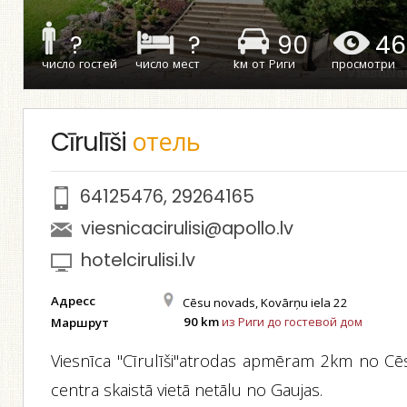
?
?
90
46
число гостей
число мест
kм от Риги
просмотри
Cīrulīši
отель
64125476
,
29264165
viesnicacirulisi@apollo.lv
hotelcirulisi.lv
Адресс
Cēsu novads, Kovārņu iela 22
90 km
из Риги до гостевой дом
Маршрут
Viesnīca "Cīrulīši"atrodas apmēram 2km no Cē
centra skaistā vietā netālu no Gaujas.