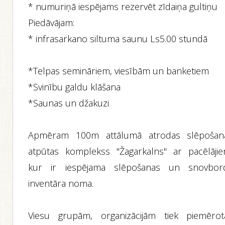
* numuriņā iespējams rezervēt zīdaiņa gultiņu
Piedāvājam:
* infrasarkano siltuma saunu Ls5.00 stundā
*Telpas semināriem, viesībām un banketiem
*Svinību galdu klāšana
*Saunas un džakuzi
Apmēram 100m attālumā atrodas slēpošan
atpūtas komplekss "Žagarkalns" ar pacēlājie
kur ir iespējama slēpošanas un snovbor
inventāra noma.
Viesu grupām, organizācijām tiek piemērot