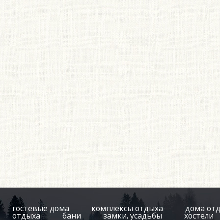
гостевые дома
комплексы отдыха
дома от
отдыха
бани
замки, усадьбы
хостели