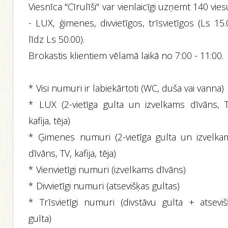
Viesnīca "Cīrulīši" var vienlaicīgi uzņemt 140 vie
- LUX, ģimenes, divvietīgos, trīsvietīgos (Ls 15
līdz Ls 50.00).
Brokastis klientiem vēlamā laikā no 7:00 - 11:00.
* Visi numuri ir labiekārtoti (WC, duša vai vanna)
* LUX (2-vietīga gulta un izvelkams dīvāns, T
kafija, tēja)
* Ģimenes numuri (2-vietīga gulta un izvelka
dīvāns, TV, kafija, tēja)
* Vienvietīgi numuri (izvelkams dīvāns)
* Divvietīgi numuri (atsevišķas gultas)
* Trīsvietīgi numuri (divstāvu gulta + atseviš
gulta)