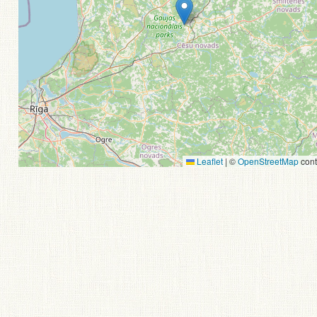
Leaflet
|
©
OpenStreetMap
cont