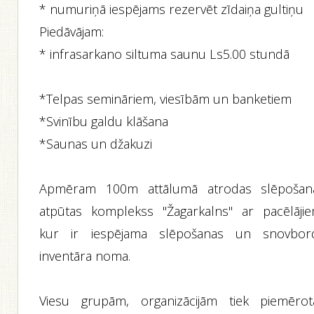
* numuriņā iespējams rezervēt zīdaiņa gultiņu
Piedāvājam:
* infrasarkano siltuma saunu Ls5.00 stundā
*Telpas semināriem, viesībām un banketiem
*Svinību galdu klāšana
*Saunas un džakuzi
Apmēram 100m attālumā atrodas slēpošan
atpūtas komplekss "Žagarkalns" ar pacēlājie
kur ir iespējama slēpošanas un snovbor
inventāra noma.
Viesu grupām, organizācijām tiek piemērot