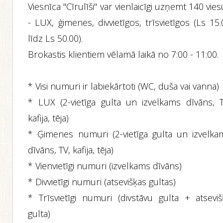
Viesnīca "Cīrulīši" var vienlaicīgi uzņemt 140 vie
- LUX, ģimenes, divvietīgos, trīsvietīgos (Ls 15
līdz Ls 50.00).
Brokastis klientiem vēlamā laikā no 7:00 - 11:00.
* Visi numuri ir labiekārtoti (WC, duša vai vanna)
* LUX (2-vietīga gulta un izvelkams dīvāns, T
kafija, tēja)
* Ģimenes numuri (2-vietīga gulta un izvelka
dīvāns, TV, kafija, tēja)
* Vienvietīgi numuri (izvelkams dīvāns)
* Divvietīgi numuri (atsevišķas gultas)
* Trīsvietīgi numuri (divstāvu gulta + atseviš
gulta)