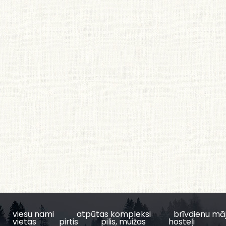
viesu nami
atpūtas kompleksi
brīvdienu mā
vietas
pirtis
pilis, muižas
hosteļi