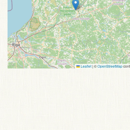
Leaflet
|
©
OpenStreetMap
cont