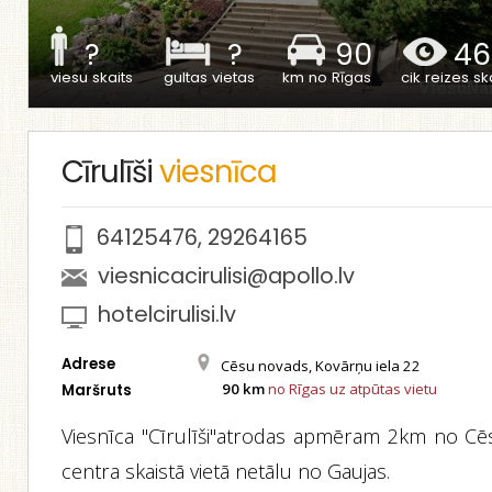
?
?
90
46
viesu skaits
gultas vietas
km no Rīgas
cik reizes ska
Cīrulīši
viesnīca
64125476
,
29264165
viesnicacirulisi@apollo.lv
hotelcirulisi.lv
Adrese
Cēsu novads, Kovārņu iela 22
90 km
no Rīgas uz atpūtas vietu
Maršruts
Viesnīca "Cīrulīši"atrodas apmēram 2km no Cē
centra skaistā vietā netālu no Gaujas.