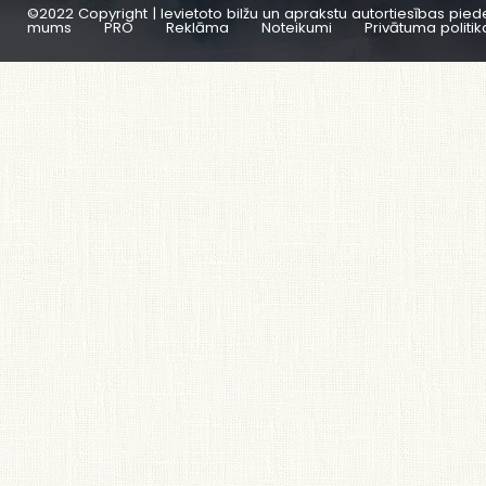
©2022 Copyright | Ievietoto bilžu un aprakstu autortiesības pied
mums
PRO
Reklāma
Noteikumi
Privātuma politik