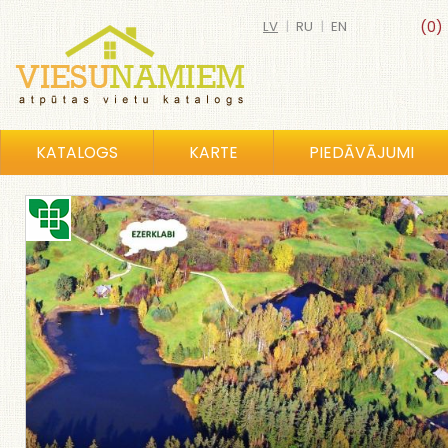
LV
|
RU
|
EN
(0)
KATALOGS
KARTE
PIEDĀVĀJUMI