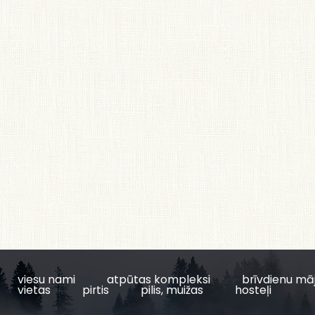
viesu nami
atpūtas kompleksi
brīvdienu mā
vietas
pirtis
pilis, muižas
hosteļi