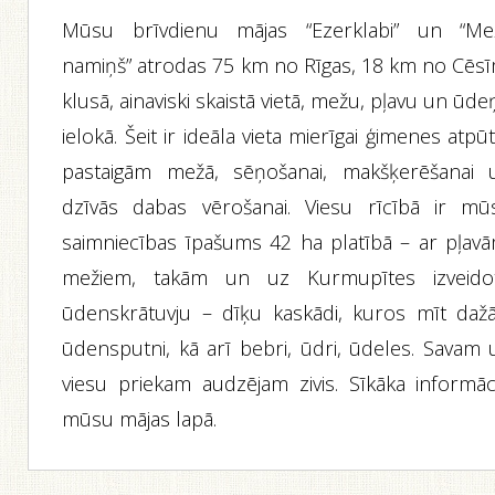
Mūsu brīvdienu mājas “Ezerklabi” un “Me
namiņš” atrodas 75 km no Rīgas, 18 km no Cēsī
klusā, ainaviski skaistā vietā, mežu, pļavu un ūd
ielokā. Šeit ir ideāla vieta mierīgai ģimenes atpūt
pastaigām mežā, sēņošanai, makšķerēšanai 
dzīvās dabas vērošanai. Viesu rīcībā ir mū
saimniecības īpašums 42 ha platībā – ar pļavā
mežiem, takām un uz Kurmupītes izveido
ūdenskrātuvju – dīķu kaskādi, kuros mīt dažā
ūdensputni, kā arī bebri, ūdri, ūdeles. Savam 
viesu priekam audzējam zivis. Sīkāka informāci
mūsu mājas lapā.