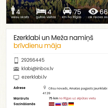
4
4
75
66
viesu skaits
gultas vietas
km no Rīgas
cik reizes ska
Ezerklabi un Meža namiņš
brīvdienu māja
29266445
klabi@inbox.lv
ezerklabi.lv
Adrese
Cēsu novads, Amatas pagasts Jaunklabi 
4139
75 km
no Rīgas uz atpūtas vietu
Maršruts
Sazināšanās