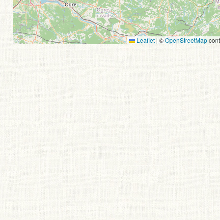
Leaflet
|
©
OpenStreetMap
cont