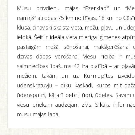
Mūsu brīvdienu mājas “Ezerklabi” un “Me
namiņš” atrodas 75 km no Rīgas, 18 km no Cēsī
klusā, ainaviski skaistā vietā, mežu, pļavu un ūd
ielokā. Šeit ir ideāla vieta mierīgai ģimenes atpūt
pastaigām mežā, sēņošanai, makšķerēšanai 
dzīvās dabas vērošanai. Viesu rīcībā ir mū
saimniecības īpašums 42 ha platībā – ar pļavā
mežiem, takām un uz Kurmupītes izveido
ūdenskrātuvju – dīķu kaskādi, kuros mīt dažā
ūdensputni, kā arī bebri, ūdri, ūdeles. Savam 
viesu priekam audzējam zivis. Sīkāka informāci
mūsu mājas lapā.