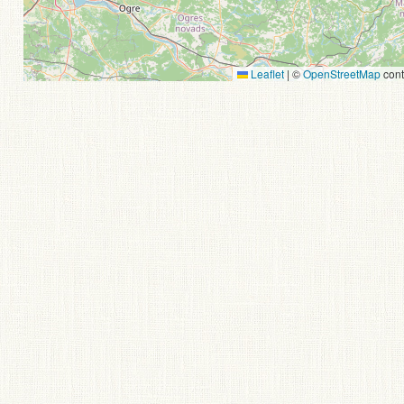
Leaflet
|
©
OpenStreetMap
cont