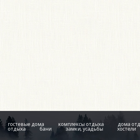
гостевые дома
комплексы отдыха
дома от
отдыха
бани
замки, усадьбы
хостели