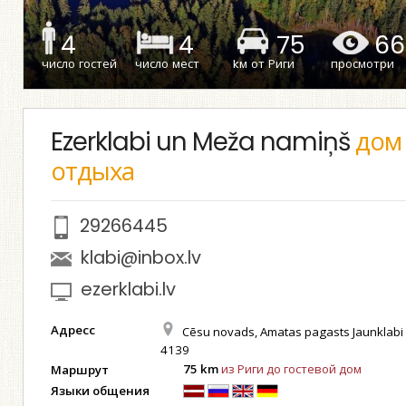
4
4
75
66
число гостей
число мест
kм от Риги
просмотри
Ezerklabi un Meža namiņš
дом
отдыха
29266445
klabi@inbox.lv
ezerklabi.lv
Адресс
Cēsu novads, Amatas pagasts Jaunklabi 
4139
75 km
из Риги до гостевой дом
Маршрут
Языки общения