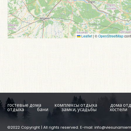
Leaflet
|
©
OpenStreetMap
cont
гостевые дома
комплексы отдыха
дома от
отдыха
бани
замки, усадьбы
хостели
©2022 Copyright | All rights reserved. E-mail:
info@viesunamiem.