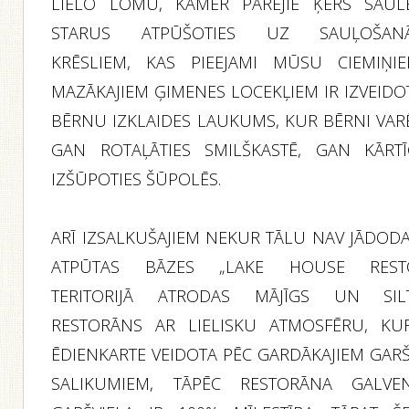
LIELO LOMU, KAMĒR PĀRĒJIE ĶERS SAUL
STARUS ATPŪŠOTIES UZ SAUĻOŠAN
KRĒSLIEM, KAS PIEEJAMI MŪSU CIEMIŅIE
MAZĀKAJIEM ĢIMENES LOCEKĻIEM IR IZVEIDO
BĒRNU IZKLAIDES LAUKUMS, KUR BĒRNI VAR
GAN ROTAĻĀTIES SMILŠKASTĒ, GAN KĀRTĪ
IZŠŪPOTIES ŠŪPOLĒS.
ARĪ IZSALKUŠAJIEM NEKUR TĀLU NAV JĀDODA
ATPŪTAS BĀZES „LAKE HOUSE REST
TERITORIJĀ ATRODAS MĀJĪGS UN SIL
RESTORĀNS AR LIELISKU ATMOSFĒRU, KU
ĒDIENKARTE VEIDOTA PĒC GARDĀKAJIEM GAR
SALIKUMIEM, TĀPĒC RESTORĀNA GALVE