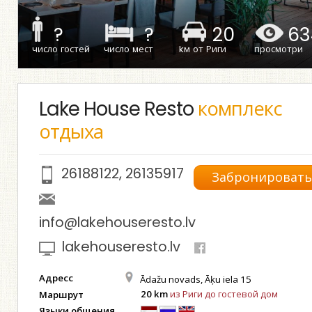
?
?
20
63
число гостей
число мест
kм от Риги
просмотри
Lake House Resto
комплекс
отдыха
26188122
,
26135917
Забронироват
info@lakehouseresto.lv
lakehouseresto.lv
Адресс
Ādažu novads, Āķu iela 15
20 km
из Риги до гостевой дом
Маршрут
Языки общения