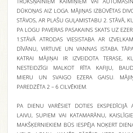
TROKŠŅAINIEM KAIMIŅIEM VAI AUTOMAŠĪ
DŪKOŅAS AIZ LOGA. MĀJIŅAS IZBŪVĒTAS DIV
STĀVOS, AR PLAŠU GUĻAMISTABU 2. STĀVĀ, K
PA LOGU PAVERAS PASAKAINS SKATS UZ EZER
1.STĀVĀ ATRODAS VIESISTABA AR IZVELKA
DĪVĀNU, VIRTUVE UN VANNAS ISTABA. TĀPA
KATRAI MĀJIŅAI IR IZVEIDOTA TERASE, K
NESTEIDZĪGI MALKOT RĪTA KAFIJU, BAUD
MIERU UN SVAIGO EZERA GAISU. MĀJI
PAREDZĒTA 2 – 6 CILVĒKIEM.
PA DIENU VARĒSIET DOTIES EKSPEDĪCIJĀ 
LAIVU, SUPIEM VAI KATAMARĀNU, KAISLĪGI
MAKŠĶERNIEKIEM BŪS IESPĒJA NOĶERT DIEN