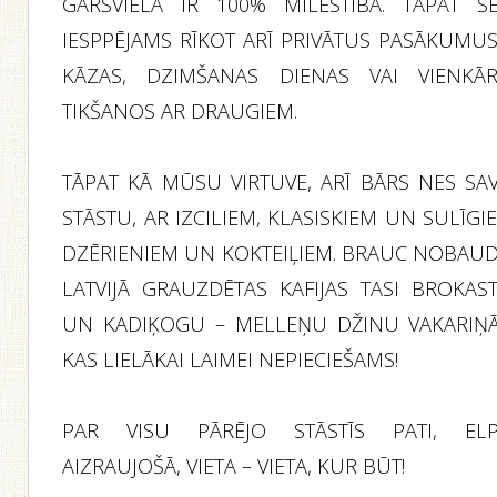
GARŠVIELA IR 100% MĪLESTĪBA. TĀPAT ŠE
IESPPĒJAMS RĪKOT ARĪ PRIVĀTUS PASĀKUMUS
KĀZAS, DZIMŠANAS DIENAS VAI VIENKĀR
TIKŠANOS AR DRAUGIEM.
TĀPAT KĀ MŪSU VIRTUVE, ARĪ BĀRS NES SA
STĀSTU, AR IZCILIEM, KLASISKIEM UN SULĪGI
DZĒRIENIEM UN KOKTEIĻIEM. BRAUC NOBAUD
LATVIJĀ GRAUZDĒTAS KAFIJAS TASI BROKAST
UN KADIĶOGU – MELLEŅU DŽINU VAKARIŅĀ
KAS LIELĀKAI LAIMEI NEPIECIEŠAMS!
PAR VISU PĀRĒJO STĀSTĪS PATI, EL
AIZRAUJOŠĀ, VIETA – VIETA, KUR BŪT!