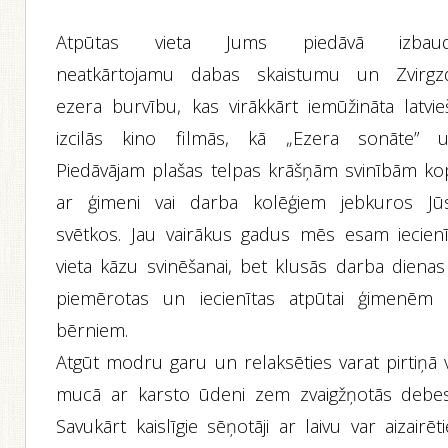
Atpūtas vieta Jums piedāvā izbaud
neatkārtojamu dabas skaistumu un Zvirgz
ezera burvību, kas virākkārt iemūžināta latvie
izcilās kino filmās, kā „Ezera sonāte” u.
Piedāvājam plašas telpas krāšņām svinībām ko
ar ģimeni vai darba kolēģiem jebkuros Jū
svētkos. Jau vairākus gadus mēs esam iecienī
vieta kāzu svinēšanai, bet klusās darba dienas 
piemērotas un iecienītas atpūtai ģimenēm 
bērniem.
Atgūt modru garu un relaksēties varat pirtiņā v
mucā ar karsto ūdeni zem zvaigžņotās debes
Savukārt kaislīgie sēņotāji ar laivu var aizairēt