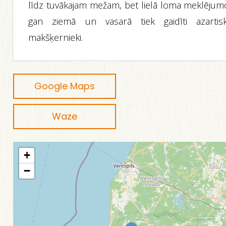
līdz tuvākajam mežam, bet lielā loma meklējum
gan ziemā un vasarā tiek gaidīti azartisk
makšķernieki.
Google Maps
Waze
+
−