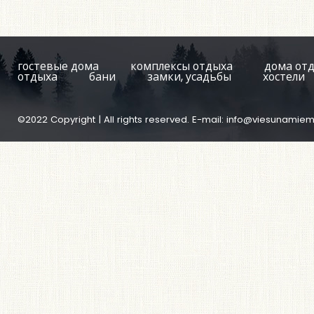
гостевые дома
комплексы отдыха
дома от
отдыха
бани
замки, усадьбы
хостели
©2022 Copyright | All rights reserved. E-mail:
info@viesunamiem.