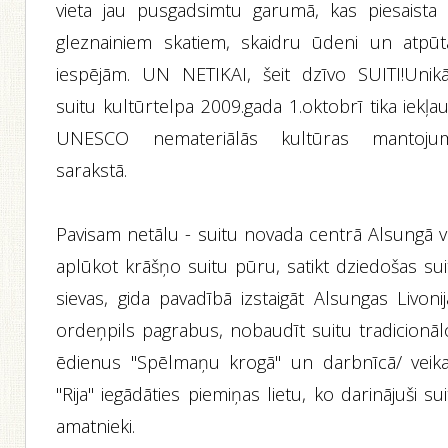
vieta jau pusgadsimtu garumā, kas piesaista 
gleznainiem skatiem, skaidru ūdeni un atpūt
iespējām. UN NETIKAI, šeit dzīvo SUITI!Unikā
suitu kultūrtelpa 2009.gada 1.oktobrī tika iekļa
UNESCO nemateriālās kultūras mantoju
sarakstā.
Pavisam netālu - suitu novada centrā Alsungā v
aplūkot krāšņo suitu pūru, satikt dziedošas sui
sievas, gida pavadībā izstaigāt Alsungas Livoni
ordeņpils pagrabus, nobaudīt suitu tradicionāl
ēdienus "Spēlmaņu krogā" un darbnīcā/ veika
"Rija" iegādāties piemiņas lietu, ko darinājuši su
amatnieki.