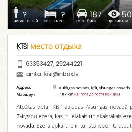
?
?
187
50
число гостей
число мест
kм от Риги
просмотри
Ķīši
место отдыха
63353427
,
29244221
anita-kisi@inbox.lv
Адресс
Kuldīgas novads, Ķīši, Alsungas novads
187 km
из Риги до гостевой дом
Маршрут
Atpūtas vieta "Ķīši" atrodas Alsungas novadā p
Zvirgzdu ezera, kas ir lielākais un skaistākais ez
novadā. Ezera apkārtne ir tūristu iecienīta atpū