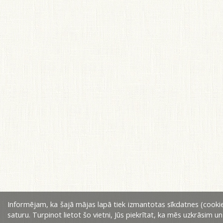
Informējam, ka šajā mājas lapā tiek izmantotas sīkdatnes (cookie
saturu. Turpinot lietot šo vietni, Jūs piekrītat, ka mēs uzkrāsim u