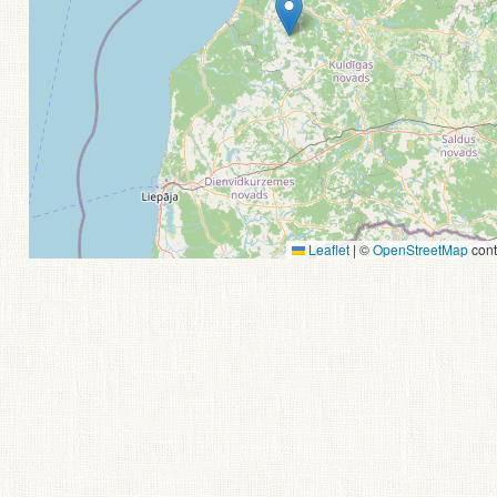
Leaflet
|
©
OpenStreetMap
cont