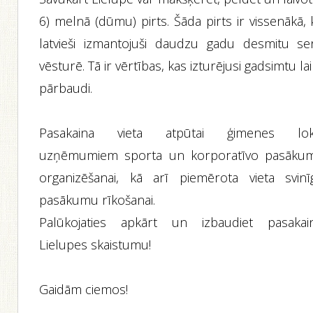
6) melnā (dūmu) pirts. Šāda pirts ir vissenākā,
latvieši izmantojuši daudzu gadu desmitu se
vēsturē. Tā ir vērtības, kas izturējusi gadsimtu la
pārbaudi.
Pasakaina vieta atpūtai ģimenes lok
uzņēmumiem sporta un korporatīvo pasāku
organizēšanai, kā arī piemērota vieta svinī
pasākumu rīkošanai.
Palūkojaties apkārt un izbaudiet pasakai
Lielupes skaistumu!
Gaidām ciemos!