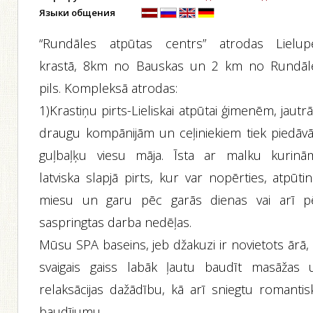
Языки общения
“Rundāles atpūtas centrs” atrodas Lielup
krastā, 8km no Bauskas un 2 km no Rundāl
pils. Kompleksā atrodas:
1)Krastiņu pirts-Lieliskai atpūtai ģimenēm, jaut
draugu kompānijām un ceļiniekiem tiek piedāvā
guļbaļķu viesu māja. Īsta ar malku kurinā
latviska slapjā pirts, kur var nopērties, atpūti
miesu un garu pēc garās dienas vai arī p
saspringtas darba nedēļas.
Mūsu SPA baseins, jeb džakuzi ir novietots ārā, 
svaigais gaiss labāk ļautu baudīt masāžas 
relaksācijas dažādību, kā arī sniegtu romantis
baudījumu.