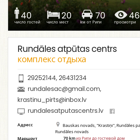
40
20
70
46
число гостей
число мест
kм от Риги
просмотри
Rundāles atpūtas centrs
комплекс отдыха
29252144
,
26431234
rundalesac@gmail.com
,
krastinu_pirts@inbox.lv
rundalesatputascentrs.lv
Адресс
Bauskas novads, "Krastiņi", Rundāles p
Rundāles novads
70 km
из Риги до гостевой дом
Маршрут