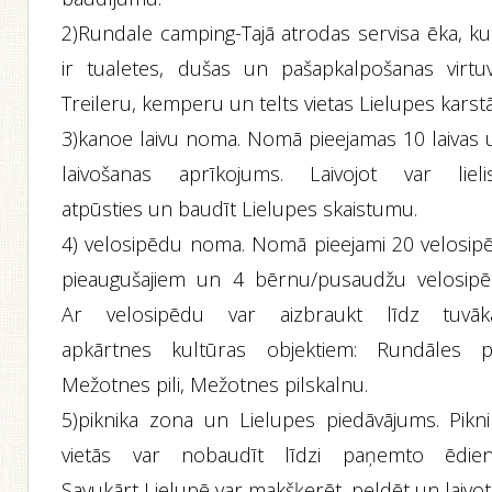
2)Rundale camping-Tajā atrodas servisa ēka, ku
ir tualetes, dušas un pašapkalpošanas virtuv
Treileru, kemperu un telts vietas Lielupes karstā
3)kanoe laivu noma. Nomā pieejamas 10 laivas 
laivošanas aprīkojums. Laivojot var lielis
atpūsties un baudīt Lielupes skaistumu.
4) velosipēdu noma. Nomā pieejami 20 velosipē
pieaugušajiem un 4 bērnu/pusaudžu velosipēd
Ar velosipēdu var aizbraukt līdz tuvāk
apkārtnes kultūras objektiem: Rundāles pil
Mežotnes pili, Mežotnes pilskalnu.
5)piknika zona un Lielupes piedāvājums. Pikni
vietās var nobaudīt līdzi paņemto ēdien
Savukārt Lielupē var makšķerēt, peldēt un laivot