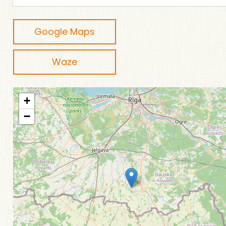
Google Maps
Waze
+
−