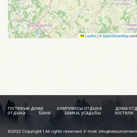
Leaflet
|
©
OpenStreetMap
cont
гостевые дома
комплексы отдыха
дома от
отдыха
бани
замки, усадьбы
хостели
©2022 Copyright | All rights reserved. E-mail:
info@viesunamiem.