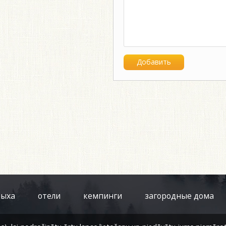
дыха
отели
кемпинги
загородные дома