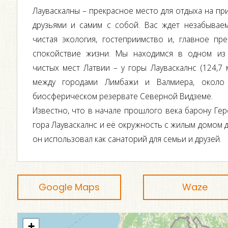
Лауваскалны – прекрасное место для отдыха на при
друзьями и самим с собой. Вас ждет незабываем
чистая экология, гостеприимство и, главное пр
спокойствие жизни. Мы находимся в одном из 
чистых мест Латвии – у горы Лауваскалнс (124,7 
между городами Лимбажи и Валмиера, около 
биосферическом резервате Северной Видземе.
Известно, что в начале прошлого века барону Ге
гора Лауваскалнс и её окружность с жилым домом 
он использовал как санаторий для семьи и друзей.
Google Maps
Waze
+