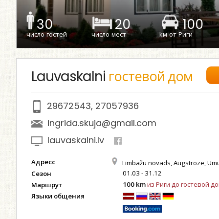
30
20
100
число гостей
число мест
kм от Риги
Lauvaskalni
гостевой дом
29672543
,
27057936
ingrida.skuja@gmail.com
lauvaskalni.lv
Адресс
Limbažu novads, Augstroze, Um
01.03 - 31.12
Сезон
100 km
из Риги до гостевой д
Маршрут
Языки общения