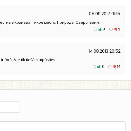
05.09.2017 01:15
стные хозяева. Тихое место. Природа. Озеро. Баня.
8
2
14.08.2013 20:52
r forši .Var tik tiešām atpūsties
8
14