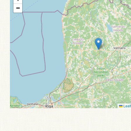
−
Leafl