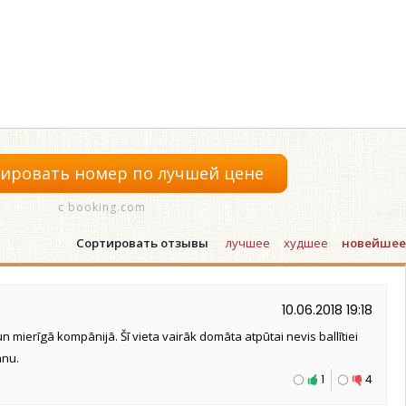
ировать номер по лучшей цене
с booking.com
Сортировать отзывы
лучшее
худшее
новейшее
10.06.2018 19:18
n mierīgā kompānijā. Šī vieta vairāk domāta atpūtai nevis ballītiei
anu.
1
4