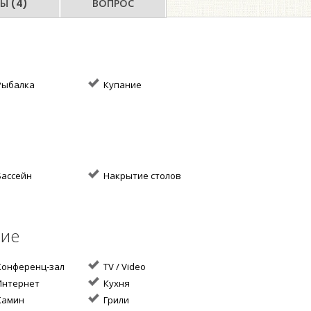
Ы (4)
ВОПРОС
ыбалка
Купание
ассейн
Накрытие столов
ние
онференц-зал
TV / Video
нтернет
Кухня
амин
Грили