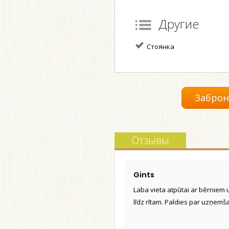
Другие
Стоянка
Заброн
Отзывы
Gints
Laba vieta atpūtai ar bērniem u
līdz rītam. Paldies par uzņemš