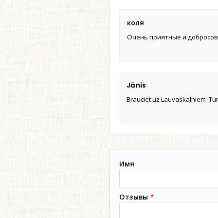
коля
Очень приятные и добросове
Jānis
Brauciet uz Lauvaskalniem .Tur i
Имя
Отзывы
*