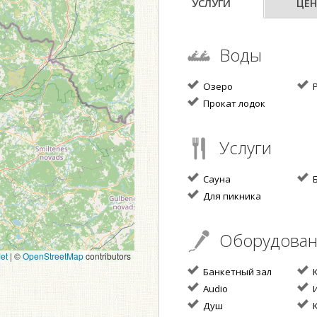
УСЛУГИ
ЦЕН
Воды
Озеро
Р
Прокат лодок
Услуги
Сауна
Б
Для пикника
Оборудова
et
|
©
OpenStreetMap
contributors
Банкетный зал
К
Audio
И
Душ
К