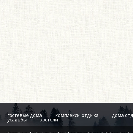
гостевые дома
комплексы отдыха
дома от
усадьбы
хостели