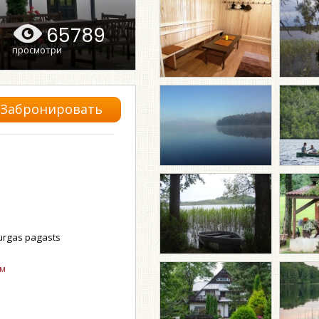
65789
просмотри
Забронировать
urgas pagasts
ом