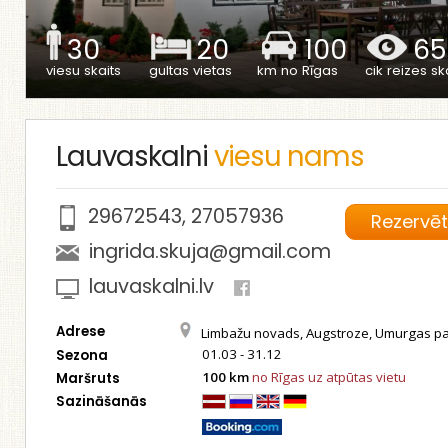
30
20
100
65
viesu skaits
gultas vietas
km no Rīgas
cik reizes ska
Lauvaskalni
viesu nams
29672543
,
27057936
Rezervē
ingrida.skuja@gmail.com
lauvaskalni.lv
Adrese
Limbažu novads, Augstroze, Umurgas p
01.03 - 31.12
Sezona
100 km
no Rīgas uz atpūtas vietu
Maršruts
Sazināšanās