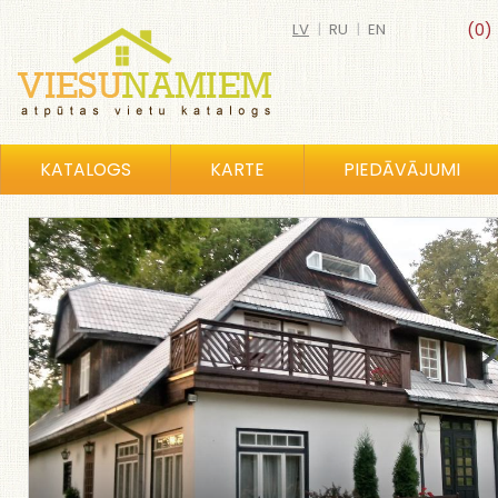
LV
|
RU
|
EN
(0)
KATALOGS
KARTE
PIEDĀVĀJUMI