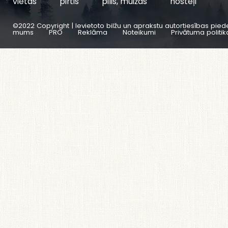
vietas
pirtis
pilis, muižas
hosteļi
©2022 Copyright | Ievietoto bilžu un aprakstu autortiesības pied
mums
PRO
Reklāma
Noteikumi
Privātuma politik