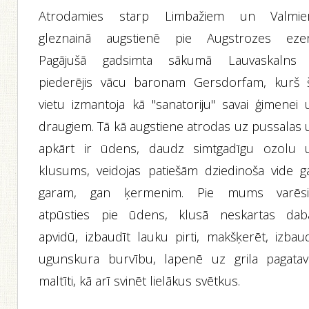
Atrodamies starp Limbažiem un Valmie
gleznainā augstienē pie Augstrozes ezer
Pagājušā gadsimta sākumā Lauvaskalns 
piederējis vācu baronam Gersdorfam, kurš 
vietu izmantoja kā "sanatoriju" savai ģimenei 
draugiem. Tā kā augstiene atrodas uz pussalas 
apkārt ir ūdens, daudz simtgadīgu ozolu 
klusums, veidojas patiešām dziedinoša vide g
garam, gan ķermenim. Pie mums varēsi
atpūsties pie ūdens, klusā neskartas dab
apvidū, izbaudīt lauku pirti, makšķerēt, izbaud
ugunskura burvību, lapenē uz grila pagatav
maltīti, kā arī svinēt lielākus svētkus.