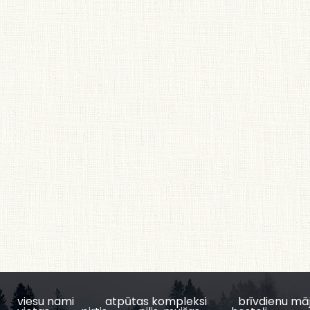
viesu nami
atpūtas kompleksi
brīvdienu mā