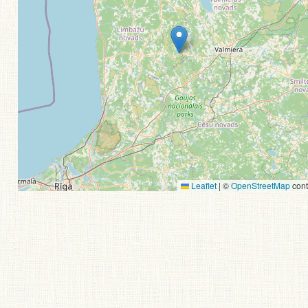
Leaflet
|
©
OpenStreetMap
cont