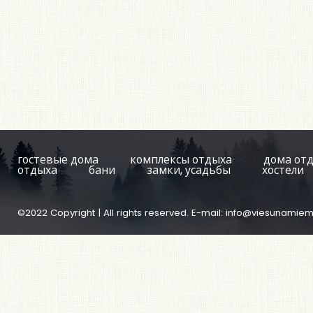
гостевые дома
комплексы отдыха
дома от
отдыха
бани
замки, усадьбы
хостели
©2022 Copyright | All rights reserved. E-mail:
info@viesunamiem.