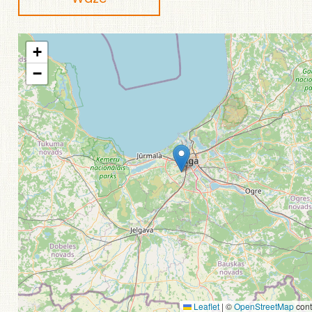
+
−
Leaflet
|
©
OpenStreetMap
cont