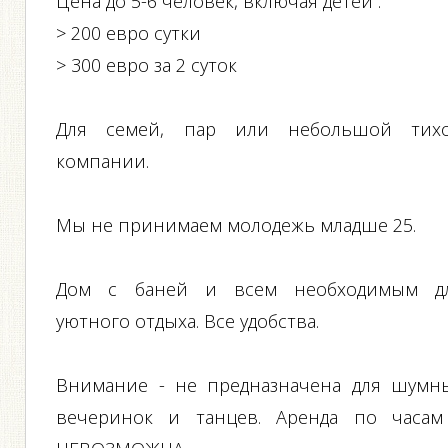
Ценa до 5-6 человек, включая детей :
> 200 евро сутки
> 300 евро за 2 суток
Для семей, пар или небольшой тих
компании.
Мы не принимаем молодежь младше 25.
Дом с баней и всем необходимым д
уютного отдыха. Все удобства.
Внимание - не предназначена для шумн
вечеринок и танцев. Аренда по часам