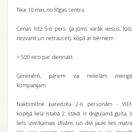
Tikai 10 min. no Rīgas centra.
Сenas līdz 5-6 pers. (ja jūms varāk viesus, lūd
nezvanit un netraucet), kopā ar bērniem :
> 500 eiro par diennakt.
Ģimenēm, pāriem vai nelielām mierig
kompanijam.
Naktsmītne paredzēa 2-6 personām - VIE
kopējā liela istabā 2. stāvā. Ir divguļamā gulta, ļ
liels izvelkamais dīvāns un divi jauki lieli matra