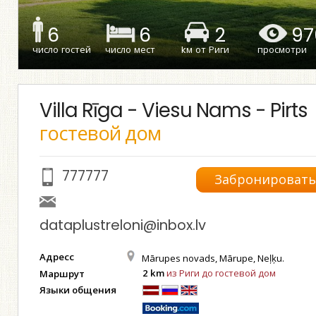
6
6
2
97
число гостей
число мест
kм от Риги
просмотри
Villa Rīga - Viesu Nams - Pirts
гостевой дом
777777
Забронироват
dataplustreloni@inbox.lv
Адресс
Mārupes novads, Mārupe, Neļķu.
2 km
из Риги до гостевой дом
Маршрут
Языки общения