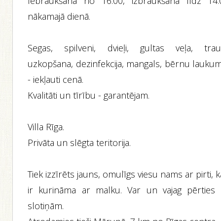
Iebraukšana no 16.00, izbraukšana līdz 14.
nākamajā dienā.
Segas, spilveni, dvieļi, gultas veļa, trauk
uzkopšana, dezinfekcija, mangals, bērnu laukum
- iekļauti cenā.
Kvalitāti un tīrību - garantējam.
Villa Rīga.
Privāta un slēgta teritorija.
Tiek izzīrēts jauns, omulīgs viesu nams ar pirti, 
ir kurināma ar malku. Var un vajag pērties 
slotiņām.