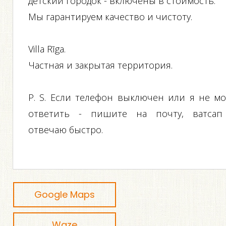
детский городок - включены в стоимость.
Мы гарантируем качество и чистоту.
Villa Rīga.
Частная и закрытая территория.
P. S. Если телефон выключен или я не мо
ответить - пишите на почту, ватсап
отвечаю быстро.
Google Maps
Waze