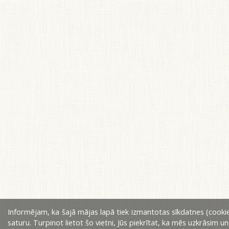
Informējam, ka šajā mājas lapā tiek izmantotas sīkdatnes (cookie
saturu. Turpinot lietot šo vietni, Jūs piekrītat, ka mēs uzkrāsim u