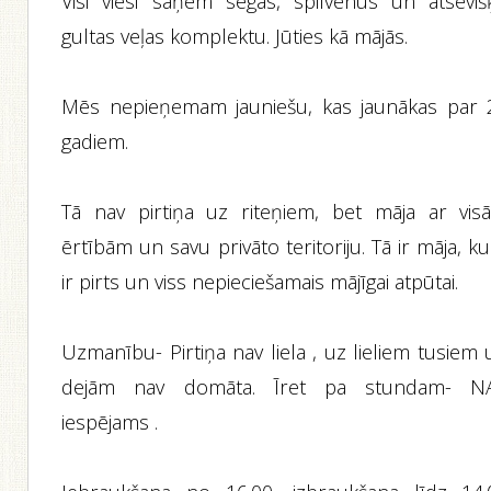
Visi viesi saņem segas, spilvenus un atseviš
gultas veļas komplektu. Jūties kā mājās.
Mēs nepieņemam jauniešu, kas jaunākas par 
gadiem.
Tā nav pirtiņa uz riteņiem, bet māja ar vis
ērtībām un savu privāto teritoriju. Tā ir māja, k
ir pirts un viss nepieciešamais mājīgai atpūtai.
Uzmanību- Pirtiņa nav liela , uz lieliem tusiem
dejām nav domāta. Īret pa stundam- N
iespējams .