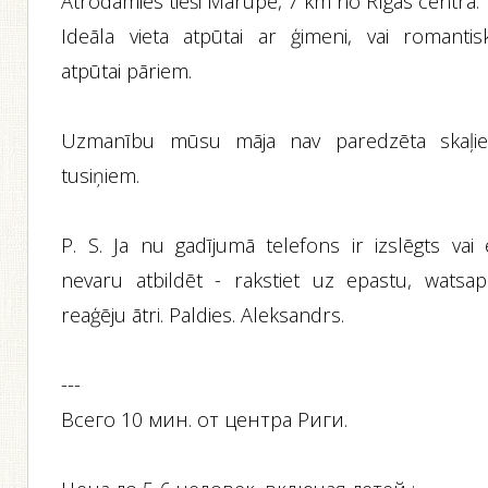
Atrodamies tieši Mārupē, 7 km no Rīgas centra.
Ideāla vieta atpūtai ar ģimeni, vai romantisk
atpūtai pāriem.
Uzmanību mūsu māja nav paredzēta skaļi
tusiņiem.
P. S. Ja nu gadījumā telefons ir izslēgts vai 
nevaru atbildēt - rakstiet uz epastu, watsap
reaģēju ātri. Paldies. Aleksandrs.
---
Всего 10 мин. от центра Риги.