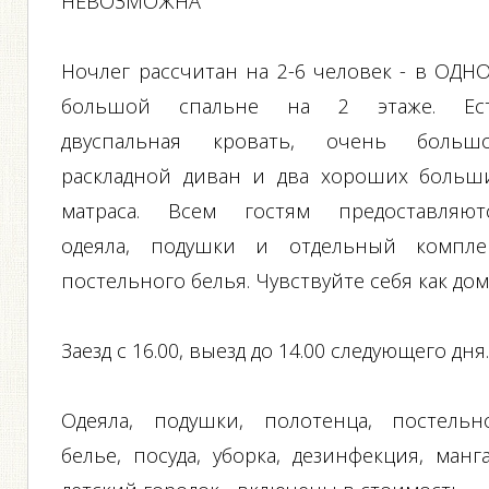
НЕВОЗМОЖНА
Ночлег рассчитан на 2-6 человек - в ОДН
большой спальне на 2 этаже. Ес
двуспальная кровать, очень больш
раскладной диван и два хороших больш
матраса. Всем гостям предоставляют
одеяла, подушки и отдельный компле
постельного белья. Чувствуйте себя как дом
Заезд с 16.00, выезд до 14.00 следующего дня
Oдеяла, подушки, полотенца, постельн
белье, посуда, уборка, дезинфекция, манга