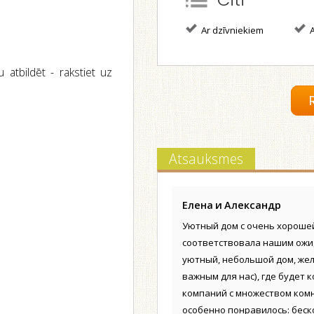
Ar dzīvniekiem
A
 atbildēt - rakstiet uz
Atsauksmes
Елена и Александр
Уютный дом с очень хорошей 
соответствовала нашим ожи
уютный, небольшой дом, жел
важным для нас), где будет 
компаний с множеством комна
особенно понравилось: беск