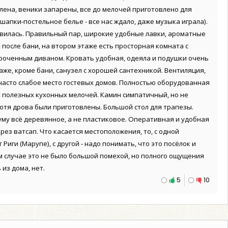
плена, веники запарены, все до мелочей приготовлено для
шапки-постельное белье - все нас ждало, даже музыка играла).
вилась. Правильный пар, широкие удобные лавки, ароматные
 после бани, на втором этаже есть просторная комната с
роченным диваном. Кровать удобная, одеяла и подушки очень
аже, кроме бани, санузел с хорошей сантехникой. Вентиляция,
о часто слабое место гостевых домов. Полностью оборудованная
их полезных кухонных мелочей. Камин симпатичный, но не
хотя дрова были приготовлены. Большой стол для трапезы.
уму всё деревянное, а не пластиковое. Оперативная и удобная
ез ватсап. Что касается местоположения, то, с одной
 Риги (Марупе), с другой - надо понимать, что это посёлок и
ем случае это не было большой помехой, но полного ощущения
из дома, нет.
5
10