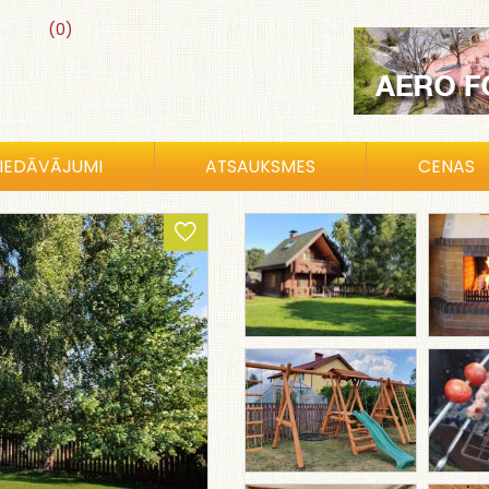
(0)
IEDĀVĀJUMI
ATSAUKSMES
CENAS