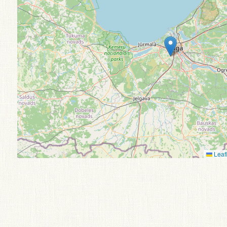
Leafl