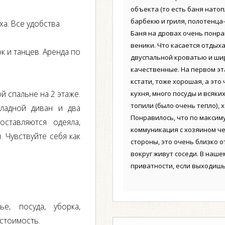
объекта (то есть баня нато
барбекю и гриля, полотенца-
а. Все удобства.
Баня на дровах очень понра
веники. Что касается отдыха
к и танцев. Аренда по
двуспальной кроватью и ши
качественные. На первом эт
кстати, тоже хорошая, а эт
й спальне на 2 этаже.
кухня, много посуды и всяк
топили (было очень тепло), 
кладной диван и два
Понравилось, что по максим
ставляются одеяла,
коммуникация с хозяином чер
 Чувствуйте себя как
стороны, это очень близко от
вокруг живут соседи. В наш
приватности, если выходишь 
е, посуда, уборка,
 стоимость.