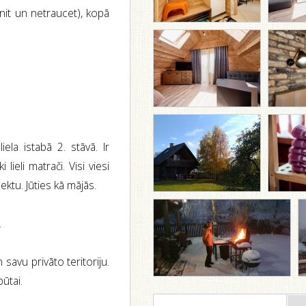
nit un netraucet), kopā
la istabā 2. stāvā. Ir
 lieli matrači. Visi viesi
ktu. Jūties kā mājās.
.
savu privāto teritoriju.
pūtai.