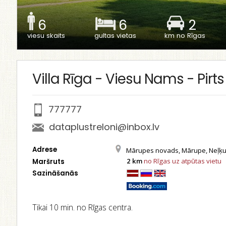
6
6
2
viesu skaits
gultas vietas
km no Rīgas
Villa Rīga - Viesu Nams - Pirt
777777
dataplustreloni@inbox.lv
Adrese
Mārupes novads, Mārupe, Neļķu
2 km
no Rīgas uz atpūtas vietu
Maršruts
Sazināšanās
Tikai 10 min. no Rīgas centra.