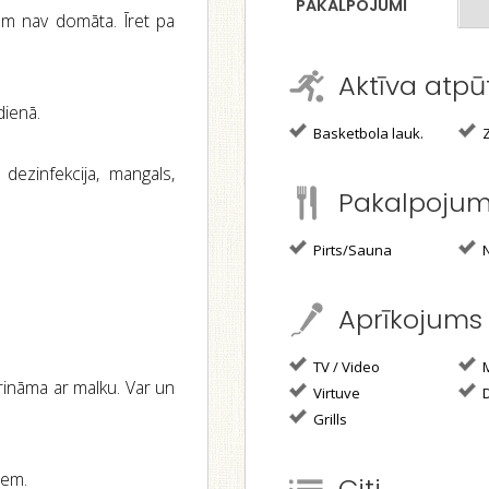
PAKALPOJUMI
jām nav domāta. Īret pa
Aktīva atpū
dienā.
Basketbola lauk.
Z
, dezinfekcija, mangals,
Pakalpoju
Pirts/Sauna
N
Aprīkojums
TV / Video
M
kurināma ar malku. Var un
Virtuve
D
Grills
iem.
Citi