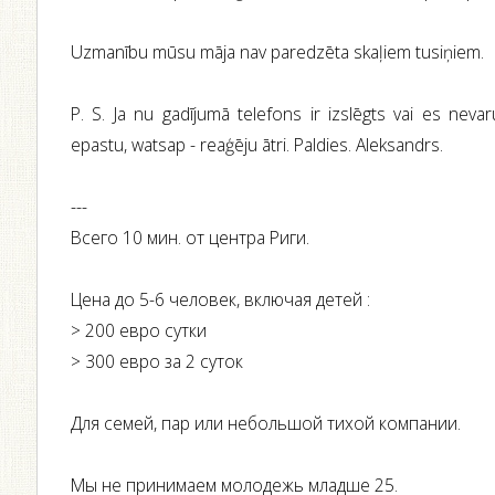
Uzmanību mūsu māja nav paredzēta skaļiem tusiņiem.
P. S. Ja nu gadījumā telefons ir izslēgts vai es nevaru
epastu, watsap - reaģēju ātri. Paldies. Aleksandrs.
---
Всего 10 мин. от центра Риги.
Ценa до 5-6 человек, включая детей :
> 200 евро сутки
> 300 евро за 2 суток
Для семей, пар или небольшой тихой компании.
Мы не принимаем молодежь младше 25.