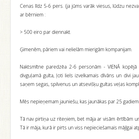
Сenas līdz 5-6 pers. (ja jūms varāk viesus, lūdzu nezva
ar bērniem :
> 500 eiro par diennakt.
Ģimenēm, pāriem vai nelielām mierigām kompanijam.
Naktsmītne paredzēa 2-6 personām - VIENĀ kopējā lie
divguļamā gulta, ļoti liels izvelkamais dīvāns un divi jauki
saņem segas, spilvenus un atsevišķu gultas veļas komple
Mēs nepieņemam jauniešu, kas jaunākas par 25 gadiem
Tā nav pirtiņa uz riteņiem, bet māja ar visām ērtībām un 
Tā ir māja, kurā ir pirts un viss nepieciešamais mājīgai at