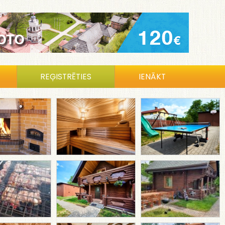
REĢISTRĒTIES
IENĀKT