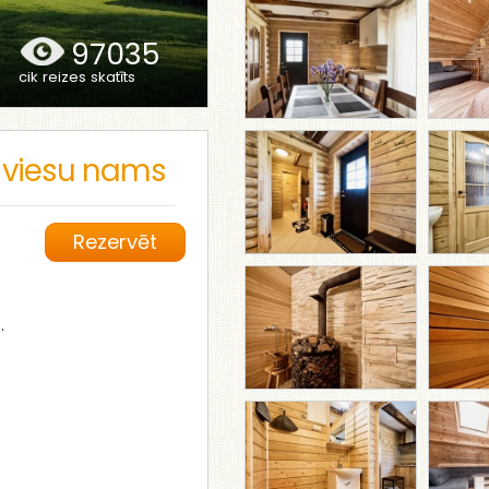
97035
cik reizes skatīts
s
viesu nams
Rezervēt
.