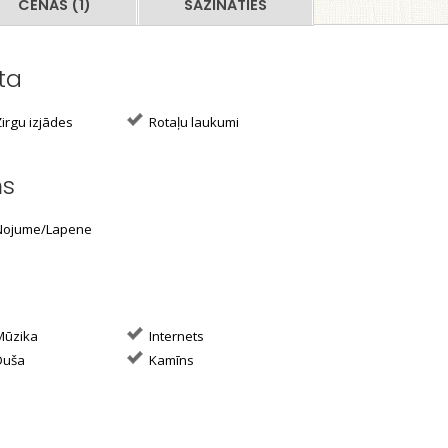
CENAS (1)
SAZINĀTIES
ta
irgu izjādes
Rotaļu laukumi
ms
ojume/Lapene
ūzika
Internets
uša
Kamīns