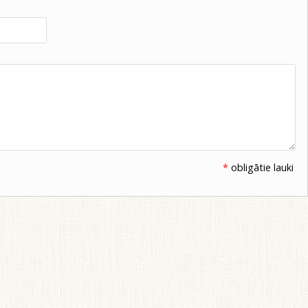
*
obligātie lauki