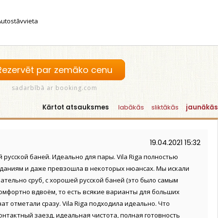
utostāvvieta
Rezervēt par zemāko cenu
sadarbībā ar booking.com
Kārtot atsauksmes
labākās
sliktākās
jaunākās
19.04.2021 15:32
русской баней. Идеально для пары. Vila Riga полностью
даниям и даже превзошла в некоторых нюансах. Мы искали
ательно сруб, с хорошей русской баней (это было самым
комфортно вдвоём, то есть всякие варианты для больших
т отметали сразу. Vila Riga подходила идеально. Что
онтактный заезд, идеальная чистота, полная готовность