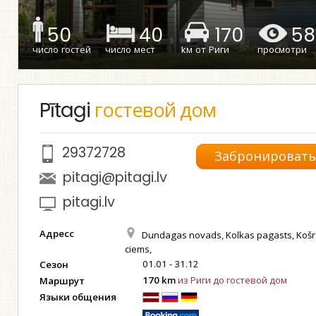
50
40
170
58
число гостей
число мест
kм от Риги
просмотри
Pītagi
гостевой дом
29372728
Забронироват
pitagi@pitagi.lv
pitagi.lv
Адресс
Dundagas novads, Kolkas pagasts, Koš
ciems,
01.01 - 31.12
Сезон
170 km
из Риги до гостевой дом
Маршрут
Языки общения