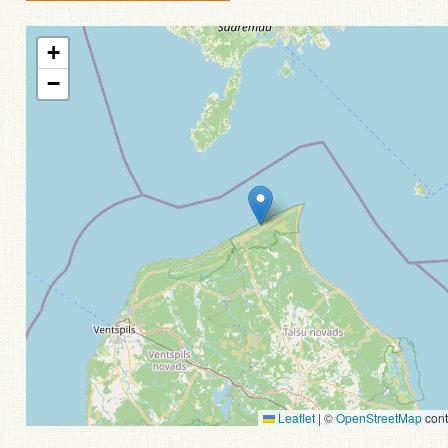
+
−
Leaflet
|
©
OpenStreetMap
cont