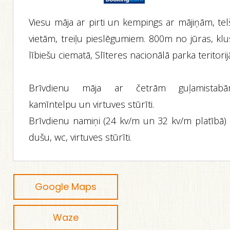
Viesu māja ar pirti un kempings ar mājiņām, tel
vietām, treiļu pieslēgumiem. 800m no jūras, klu
lībiešu ciematā, Slīteres nacionālā parka teritorij
Brīvdienu māja ar četrām guļamistabā
kamīntelpu un virtuves stūrīti.
Brīvdienu namiņi (24 kv/m un 32 kv/m platībā) 
dušu, wc, virtuves stūrīti.
Google Maps
Waze