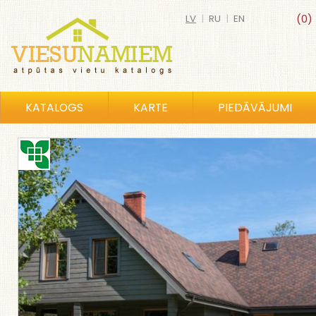
LV
|
RU
|
EN
(0)
KATALOGS
KARTE
PIEDĀVĀJUMI