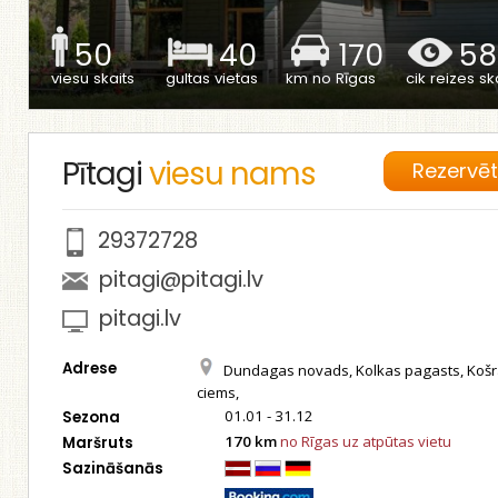
50
40
170
58
viesu skaits
gultas vietas
km no Rīgas
cik reizes ska
Pītagi
viesu nams
Rezervē
29372728
pitagi@pitagi.lv
pitagi.lv
Adrese
Dundagas novads, Kolkas pagasts, Koš
ciems,
01.01 - 31.12
Sezona
170 km
no Rīgas uz atpūtas vietu
Maršruts
Sazināšanās