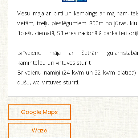
Viesu māja ar pirti un kempings ar mājiņām, tel
vietām, treiļu pieslēgumiem. 800m no jūras, klu
lībiešu ciematā, Slīteres nacionālā parka teritorij
Brīvdienu māja ar četrām guļamistabā
kamīntelpu un virtuves stūrīti.
Brīvdienu namiņi (24 kv/m un 32 kv/m platībā) 
dušu, wc, virtuves stūrīti.
Google Maps
Waze