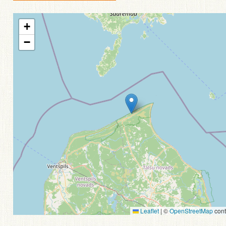
+
−
Leaflet
|
©
OpenStreetMap
cont