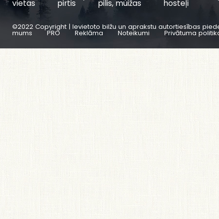
vietas
pirtis
pilis, muižas
hosteļi
©2022 Copyright | Ievietoto bilžu un aprakstu autortiesības pied
mums
PRO
Reklāma
Noteikumi
Privātuma politik