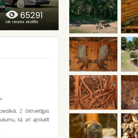
65291
cik reizes skatīts
tu
iedāvā, 2 četrvietīgas
aukumu, kā arī apskatīt
.