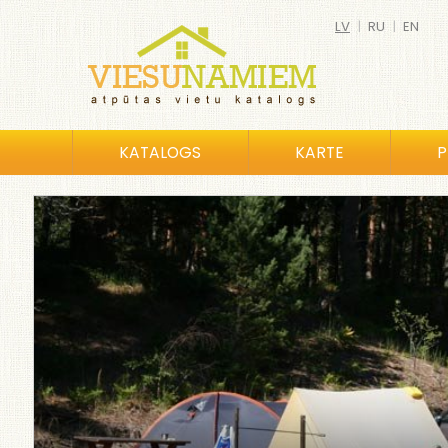
LV
|
RU
|
EN
KATALOGS
KARTE
P