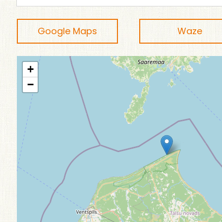
Google Maps
Waze
+
−