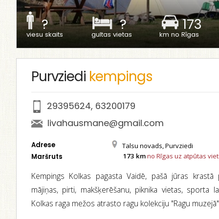
?
?
173
viesu skaits
gultas vietas
km no Rīgas
Purvziedi
kempings
29395624
,
63200179
livahausmane@gmail.com
Adrese
Talsu novads, Purvziedi
173 km
no Rīgas uz atpūtas vie
Maršruts
Kempings Kolkas pagasta Vaidē, pašā jūras krastā p
mājiņas, pirti, makšķerēšanu, piknika vietas, sporta l
Kolkas raga mežos atrasto ragu kolekciju "Ragu muzejā"