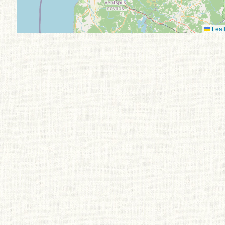
Leafl