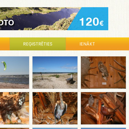
REĢISTRĒTIES
IENĀKT