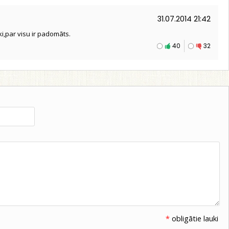
31.07.2014 21:42
i,par visu ir padomāts.
40
32
*
obligātie lauki