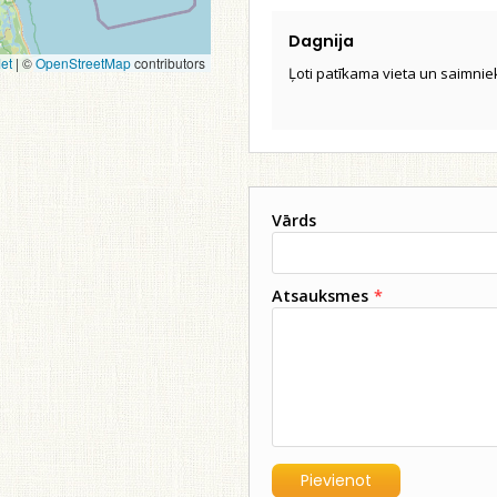
Dagnija
et
|
©
OpenStreetMap
contributors
Ļoti patīkama vieta un saimniek
Vārds
Atsauksmes
*